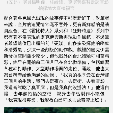
（左起）演員楊明偉、桂綸鎂、導演黃嘉智走訪電影
拍攝地大直植福宮
配合著各色風光出現的故事便不那麼新鮮了，對筆者
來說，全片的追兇情節毫不意外，更有新鮮感的是演
員組合。在《霍比特人》系列和《狂野時速》系列中
都有著不俗表現的盧克伊雲斯再現動作風範，不過筆
者希望這位已出櫃的前「硬漢」能多多發揮他的幽默
和清秀氣，少演一些刻板的動作戲。戲裡的盧克伊雲
斯發揮空間雖少較少，但他戲外的台北體驗可相當精
彩，他早在開拍前三個月已在台北做準備，包括練習
各種武打動作、大型動作場面的走位、運鏡，他也大
讚台灣帶給他滿滿的回憶，「我真的很享受在台灣那
三個月的生活，我們去逛夜市、去逛街、去看電影，
我還嘗試吃了臭豆腐，但是我真的沒辦法！」他還自
爆，去年趁拍攝的空檔，親身去學習製作小籠包：
「我表現很專業，我覺得自己可以去鼎泰豐上班！」