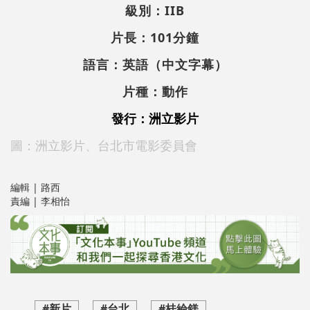
級別：IIB
片長：101分鐘
語言：英語（中文字幕）
片種：動作
發行：洲立影片
圖：洲立影片、台北市電影委員會
編輯 | 路西
責編 | 李相怡
#新片
#台北
#桂綸鎂