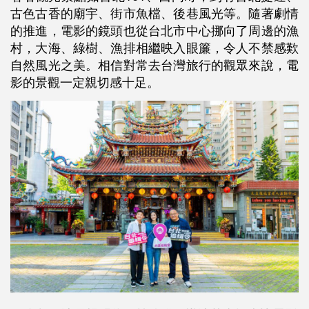
古色古香的廟宇、街市魚檔、後巷風光等。隨著劇情
的推進，電影的鏡頭也從台北市中心挪向了周邊的漁
村，大海、綠樹、漁排相繼映入眼簾，令人不禁感歎
自然風光之美。相信對常去台灣旅行的觀眾來說，電
影的景觀一定親切感十足。