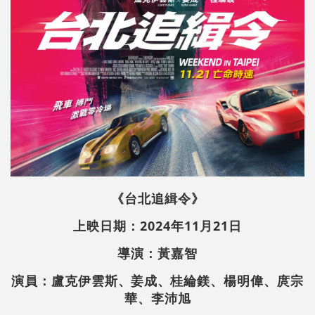
《台北追緝令》
上映日期：2024年11月21日
導演：黃嘉智
演員：盧克伊雲斯
、
姜成
、
桂綸鎂、楊明偉、庹宗
華、李沛旭