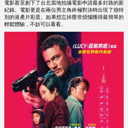
電影甚至創下了台北當地拍攝電影申請最多封路的新
紀錄。電影更是在兩位男主角終極對決時出現了很特
別的港產片彩蛋。如果想忘掉塵世煩惱獲得最簡單的
輕鬆體驗，不妨可以看看。