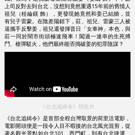
上司反對去到台北，沒想到竟然重遇15年前的舊情人
祖兒（桂綸鎂 飾），更發現她竟然和姜已結婚，並
有兒子雷蒙。在陰差陽錯下，莊、祖兒、雷蒙三人被
逼攜手反擊姜，祖兒還發揮昔日「女車神」本色，與
莊一同於鬧市街頭極速飛車！闖過一連串的生死搏
鬥、槍彈駁火，他們最終能否搗破姜的犯罪陰謀？
《台北追緝令》預告片
《台北追緝令》是首部全程台灣取景的荷里活電影，
電影開頭便是一段令人目不暇接的台北風光混剪，從
著名觀光景點如台北101、西門町，到有台北捷運、