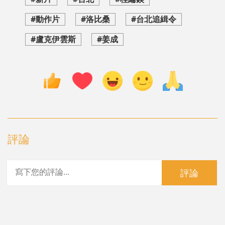
#動作片
#洛比桑
#台北追緝令
#盧克伊雲斯
#姜成
評論
評論