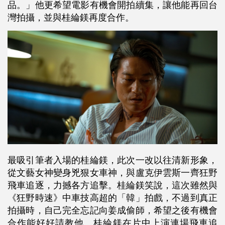
品。」他更希望電影有機會開拍續集，讓他能再回台
灣拍攝，並與桂綸鎂再度合作。
最吸引筆者入場的桂綸鎂，此次一改以往清新形象，
從文藝女神變身兇狠女車神，與盧克伊雲斯一齊狂野
飛車追逐，力撼各方追擊。桂綸鎂笑說，這次雖然與
《狂野時速》中車技高超的「韓」拍戲，不過到真正
拍攝時，自己完全忘記向姜成偷師，希望之後有機會
合作能好好請教他。桂綸鎂在片中上演連場飛車追