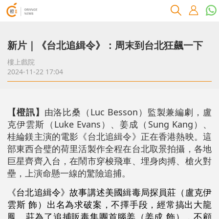
新片｜《台北追緝令》：周末到台北狂飆一下
樓上戲院
2024-11-22 17:04
【橙訊】
由洛比桑（Luc Besson）監製兼編劇，盧
克伊雲斯（Luke Evans）、姜成（Sung Kang）、
桂綸鎂主演的電影《台北追緝令》正在香港熱映。這
部東西合璧的荷里活製作全程在台北取景拍攝，各地
巨星齊齊入台，在鬧市穿梭飛車、埋身肉搏、槍火對
壘，上演命懸一線的驚險追捕。
《台北追緝令》故事講述美國緝毒局探員莊（盧克伊
雲斯 飾）出名為求破案，不擇手段，經常搞出大龍
鳳。莊為了追捕販毒集團首腦姜（姜成 飾），不顧