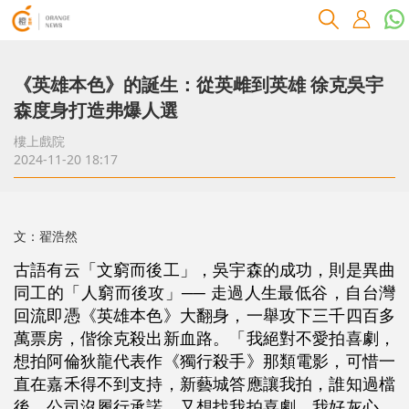
《英雄本色》的誕生：從英雌到英雄 徐克吳宇
森度身打造弗爆人選
樓上戲院
2024-11-20 18:17
文：翟浩然
古語有云「文窮而後工」，吳宇森的成功，則是異曲
同工的「人窮而後攻」── 走過人生最低谷，自台灣
回流即憑《英雄本色》大翻身，一舉攻下三千四百多
萬票房，偕徐克殺出新血路。「我絕對不愛拍喜劇，
想拍阿倫狄龍代表作《獨行殺手》那類電影，可惜一
直在嘉禾得不到支持，新藝城答應讓我拍，誰知過檔
後，公司沒履行承諾，又想找我拍喜劇，我好灰心，