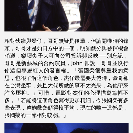
相對狄龍與發仔，哥哥無疑是後輩，但論開機時的鋒
頭，哥哥才是如日方中的一個，明知戲分與發揮機會
稍遜，樂壇尖子大可向公司投訴與反映──別忘記，
哥哥是新藝城的合約演員，John 卻說，哥哥並沒行
使這個專屬紅人的發言權。「張國榮很尊重我的意
思，也很了解這個角色，杰仔最需要大佬時，豪哥卻
在台灣坐牢，兼且大佬所做的事不太光采，為他帶來
許多壓抑。」可惜，電影對杰仔的心理描寫篇幅不
多，「若能將這個角色寫得更加精細，令張國榮有多
些表現，整齣戲會顯得較平均，現在的唯一遺憾是，
張國榮的一節相對較弱。」