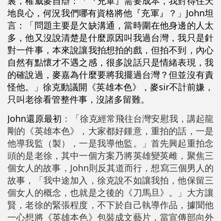
裏，權威麥自辯：「『充軍』需要成本，我對得住天
地良心，何況我們哪有資格將他『充軍』？」John坦
言：「問題主要是欠缺溝通，當時圍在他身邊的人太
多，他又沒說清楚是什麼原因叫我過台灣，我只是針
對一件事，本來說讓我拍想拍的戲，但拍不到，內心
自然有點懷才不遇之感，很多說話只是情緒表現，我
的確說過，麥嘉為什麼要將我擺過台灣？但並沒有責
怪他。」徐克動議開《英雄本色》，麥sir不計前嫌，
只叫老徐看管整件事，沒諸多留難。
John還原最初
：「徐克經常飛往台灣安慰我，講起龍
剛的《英雄本色》，大家都好鍾意，重拍的話，一是
他導我監（製），一是我導他監。」首先興起重拍念
頭的是老徐，其中一個方案乃將英雄變英雌，聚焦三
個女人的故事，John則反其道而行，想寫三個男人的
故事，「我中途加入，徐克說不如讓我拍，他保留三
個女人的概念，也就是之後的《刀馬旦》。」大方讓
賢，老徐的緊張程度，不下於自己執導作品，據聞他
一心想將《英雄本色》包裝成文藝片，當宣傳部向外