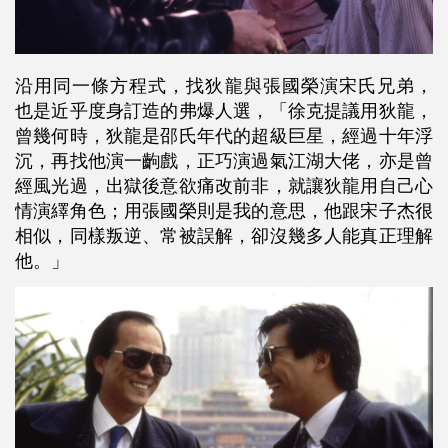
沿用同一條方程式，找狄龍與張國榮演宋氏兄弟，
也是近乎度身訂造的弗爆人選，「徐克提議用狄龍，
曾幾何時，狄龍是邵氏年代的超級巨星，經過十年浮
沉，再找他演一齣戲，正巧演過氣江湖大佬，亦是曾
經風光過，出獄後意欲痛改前非，就讓狄龍用自己心
情演繹角色；用張國榮則是我的意思，他跟宋子杰很
相似，同樣叛逆、常被誤解，卻沒幾多人能真正理解
他。」