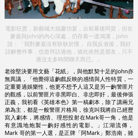
電影狂賣，新藝城大搞慶功宴，台前幕後同賀，但在
麥嘉與John的內心深處，仍存着一道鴻溝，John
說：「我對麥嘉沒有耿耿於懷， 自我反省後，我好
諒解整件事，也曾拜訪過他，彼此依然是朋友，只不
過沒太多時間聊天而已。」
老徐堅決要用文藝「花紙」，與他默契十足的John亦
無異議，「他覺得這齣戲反映的感情與人性特質，一
定重要過娛樂性，他更不想予人這又是另一齣警匪片
的觀感，以前警匪片非黑即白、非忠即奸，最後伸張
正義，我初看《英雄本色》第一稿劇本，除了講兩兄
弟為主，都是一般警匪片格局，徐克叫我將自己經歷
寫入劇本，將感情、理想投射在Mark哥一角，他是
有意識地炮製一齣好感性的電影。」江湖流傳，
Mark 哥的第一人選，是正牌「阿Mark」鄭浩南，雖