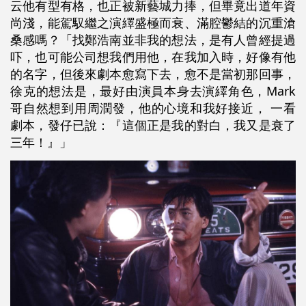
云他有型有格，也正被新藝城力捧，但畢竟出道年資
尚淺，能駕馭繼之演繹盛極而衰、滿腔鬱結的沉重滄
桑感嗎？「找鄭浩南並非我的想法，是有人曾經提過
吓，也可能公司想我們用他，在我加入時，好像有他
的名字，但後來劇本愈寫下去，愈不是當初那回事，
徐克的想法是，最好由演員本身去演繹角色，Mark
哥自然想到用周潤發，他的心境和我好接近， 一看
劇本，發仔已說：『這個正是我的對白，我又是衰了
三年！』」