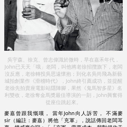
吳宇森、徐克、曾志偉識於微時，早在嘉禾年代，
John已天天「哦」老闆，叫他將老徐招攬旗下，老闆
沒反應，老徐轉投吳思遠懷抱；到化名吳尚飛為新藝
城拍創業作《滑稽時代》，John終引薦成功，並提醒
老徐先拍賣座電影站隱陣腳，果然《鬼馬智多星》名
利雙收，老徐奪金馬獎最佳導演的一刻，John興奮得
從座位跳起來。
麥嘉曾跟我慨嘆， 當年John向人訴苦， 不滿麥
sir（編註：麥嘉）將他「充軍」，說話傳回老闆耳