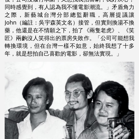
同時感覺到，有人認為我不懂電影潮流。」矛盾角力
之際，新藝城台灣分部總監辭職，高層提議讓
John（編註：吳宇森英文名）接管，但實則換湯不換
藥，他還是在不情願之下，拍了《兩隻老虎》、《笑
匠》兩齣沒人笑得出的票房失敗作。「公司可能想我
轉換環境，但在台灣一樣不如意，始終我想了十多
年，就是想拍自己喜歡的電影，卻無法實現。」