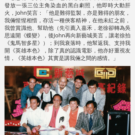
發放一張三位主角染血的黑白劇照，他即時大動肝
火，John笑言：「他是難得監製，亦是難得的朋友，
我倆惺惺相惜，存活一種俠客精神，在他未紅之前，
我曾賞識他、幫助他（先引薦入嘉禾，老徐卻轉為吳
思遠開《蝶變》，後John再向新藝城美言，讓老徐拍
《鬼馬智多星》）；到我衰落時，他幫返我、支持我
開《英雄本色》，除了真的認識電影，他亦好重視友
情，《英雄本色》其實是講我倆之間的感情。」