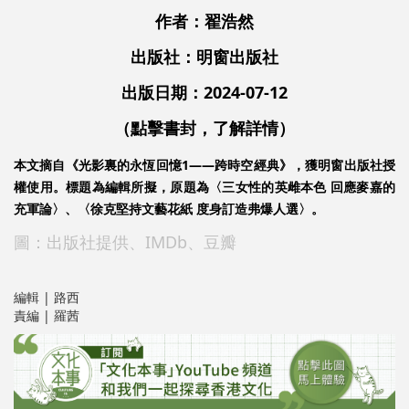
作者：翟浩然
出版社：明窗出版社
出版日期：2024-07-12
（點擊書封，了解詳情）
本文摘自
《光影裏的永恆回憶1——跨時空經典》，獲
明窗出版社授
權使用。標題為編輯所擬，原題為〈三女性的英雌本色 回應麥嘉的
充軍論〉、
〈徐克堅持文藝花紙 度身訂造弗爆人選〉。
圖：出版社提供、IMDb、豆瓣
編輯 | 路西
責編 | 羅茜