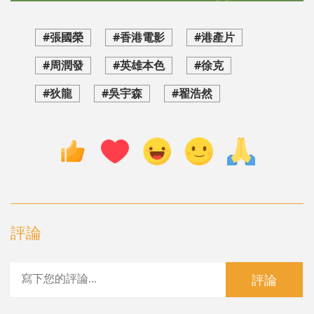
#張國榮
#香港電影
#港產片
#周潤發
#英雄本色
#徐克
#狄龍
#吳宇森
#翟浩然
評論
評論