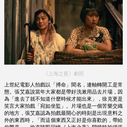
《上海之夜》劇照
上世紀電影人拍戲以「搏命」聞名，連軸轉開工是常
態。張艾嘉說當年大家都是帶好洗漱用品去片場，因
為「進去了就不知道什麼時候才能出來」，徐克更是
笑言大家拍戲「宛如坐監」。片場也是一個苦樂交織
的地方，張艾嘉認為拍戲最開心的時刻是出現意料之
外的東西時，「而這個東西又正好是你喜歡的，帶給