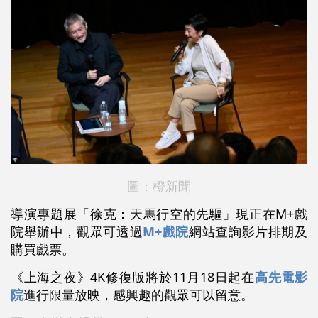
圖：橙新聞
導演專題展「徐克：天馬行空的先驅」現正在M+戲
院舉辦中，觀眾可透過
M+戲院
網站查詢影片排期及
購買戲票。
《上海之夜》4K修復版將於11月18日起在
高先電影
院
進行限量放映，感興趣的觀眾可以留意。