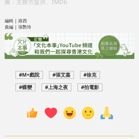
圖：主辦方提供、IMDb
編輯 | 路西
責編 | 張艷玲
#M+戲院
#張艾嘉
#徐克
#蝶變
#上海之夜
#拍電影