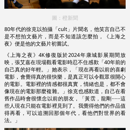
圖：橙新聞
80年代的徐克以拍攝「cult」片聞名，他笑言自己不
是不想拍文藝片，而是不知道該怎麼拍，《上海之
夜》便是他的文藝片初嘗試。
《上海之夜》4K修復版於2024年康城影展期間放
映，張艾嘉在現場觀看電影時忍不住感歎「40年前的
自己真的好年輕。」她表示，「現在再看以前的喜劇
電影，會覺得真的很快樂，是真正可以令觀眾很開心
的電影。電影裡的情感都很真實，情緒也是，都不會
像現在的電影那麼複雜。」徐克也感歎道，自己在看
舊作品時會很懷念以前的朋友，「黃霑，龍剛······這
些人現在只能在電影裡見到了。我覺得他們的作品值
得再看，可以追溯回那個年代，看他們對世界的看
法。」