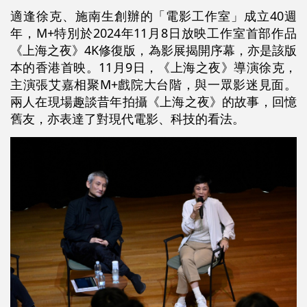
適逢徐克、施南生創辦的「電影工作室」成立40週
年，M+特別於2024年11月8日放映工作室首部作品
《上海之夜》4K修復版，為影展揭開序幕，亦是該版
本的香港首映。11月9日，《上海之夜》導演徐克，
主演張艾嘉相聚M+戲院大台階，與一眾影迷見面。
兩人在現場趣談昔年拍攝《上海之夜》的故事，回憶
舊友，亦表達了對現代電影、科技的看法。