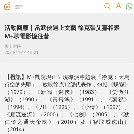
活動回顧｜當武俠遇上文藝 徐克張艾嘉相聚
M+聊電影憶往昔
樓上戲院
2024-11-14 18:21
【橙訊】
M+戲院現正呈現導演專題展「徐克：天馬
行空的先驅」，放映徐克12部代表作，包括《蝶變》
（1979）、《新蜀山劍俠》（1983）、《笑傲江
湖》（1990）、《黃飛鴻》（1991）、《梁祝》
（1994）、《刀》（1995）、《小倩》（1997）、
《順流逆流》（2000）、《七劍》（2005）、《狄
仁傑之通天帝國》（2010）及《智取威虎山》
（2014）。