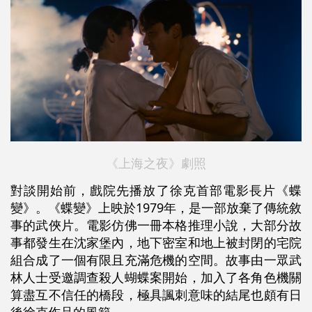
《上海之夜》劇照
對談開始前，戲院先播放了徐克首部電影長片《蝶
變》。《蝶變》上映於1979年，是一部放棄了傳統敘
事的武俠片。電影仿佛一冊本格推理小說，大部分故
事都發生在沈家堡內，地下密室和地上被封閉的宅院
組合成了一個有限且充滿危機的空間。故事由一眾武
林人士受邀調查殺人蝴蝶案開始，加入了各角色機關
算盡互不信任的橋段，極具諷刺意味的結尾也頗有日