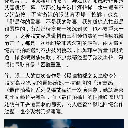
你驚喜。」徐克隨即回憶《上海之夜》開鏡時拍攝張
艾嘉跳河一幕，該部分是在沙田河拍攝，水中還有不
少污染物，不會游泳的張艾嘉現場「控訴」徐克：
「那是你的驚喜，不是我的驚喜。我知道徐克拍戲是
很嚴格的，所以當時寧願一次沉到底，也不要重來十
次。」之後張艾嘉還爆料自己和鍾鎮濤的一場吻戲被
剪走了，那是一次她印象非常深刻的表演。兩人還回
憶當年拍戲遇到不少技術挑戰，比如菲林質量出現問
題，攝影機對焦失敗，不少戲都經歷了數次重拍，深
感拍電影真是「困難重重」。
徐、張二人的首次合作是《最佳拍檔之女皇密令》，
張艾嘉說徐克的電影給她一種很強的「漫畫感」。
《最佳拍檔》系列是張艾嘉第一次演喜劇，她認為喜
劇比文藝片更難演，而《最佳拍檔》的拍攝經歷也讓
她明白了香港喜劇的節奏。兩人輕鬆幽默地回憶合作
經歷，也令現場笑聲連連。