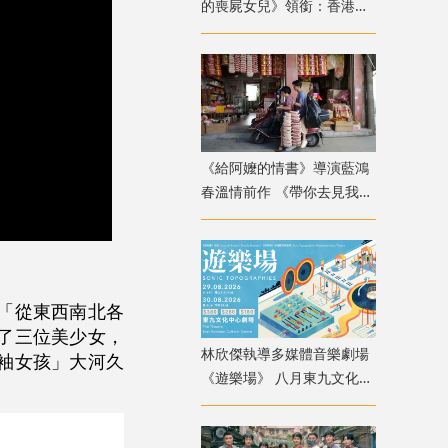
的喪屍女兒》領銜：香港韓
國電影週8月放映
《給阿嬤的情書》導演藍鴻
春溫情前作 《帶你去見我
媽》暖心上映
「從東西南北各
了三位美少女，
林欣傑執導多媒體音樂劇場
袖女孩」大河久
《遊樂場》 八月東九文化中
心上演