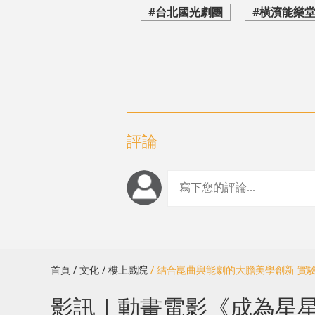
#台北國光劇團
#橫濱能樂
評論
首頁
/ 文化
/ 樓上戲院
/ 結合崑曲與能劇的大膽美學創新 
影訊｜動畫電影《成為星星