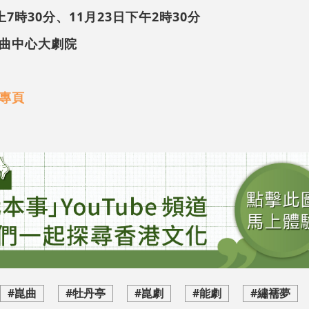
上7時30分、11月23日下午2時30分
曲中心大劇院
專頁
#崑曲
#牡丹亭
#崑劇
#能劇
#繡襦夢