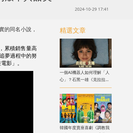
2024-10-29 17:41
實的同名小說，
精選文章
，累積銷售量高
在追夢過程中的努
畫電影」。
一個AI機器人如何理解「人
心」？石黑一雄《克拉拉與
太陽》改編電影十月上映
韓國年度賣座喜劇《調教我