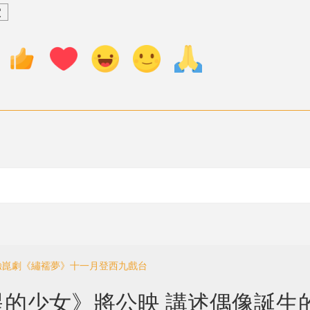
堂
實驗崑劇《繡襦夢》十一月登西九戲台
的少女》將公映 講述偶像誕生