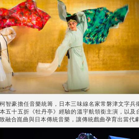
柯智豪擔任音樂統籌，日本三味線名家常磐津文字兵
本五十五折《牡丹亭》經驗的溫宇航領銜主演，以及
致融合崑曲與日本傳統音樂，讓傳統戲曲孕育出當代