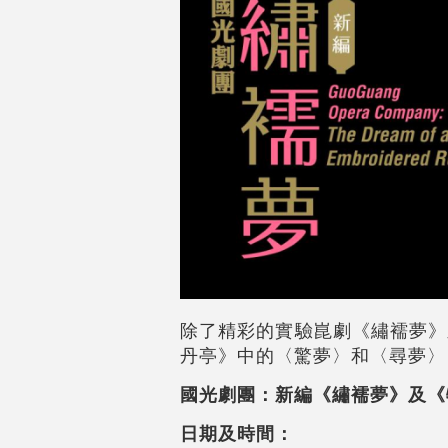
除了精彩的實驗崑劇《繡襦夢》
丹亭》中的〈驚夢〉和〈尋夢〉
國光劇團：新編《繡襦夢》及《
日期及時間：