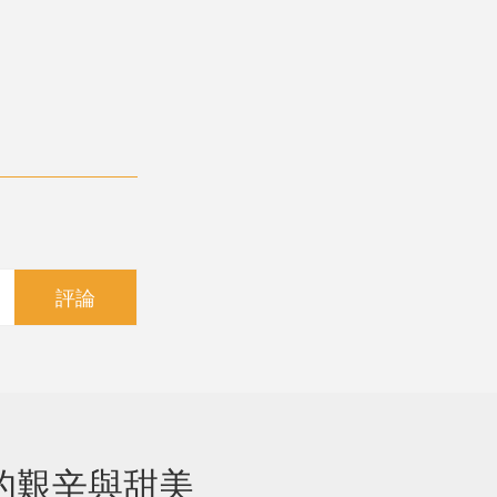
評論
的艱辛與甜美