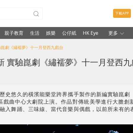
下載APP
親子教育
生活
娛樂
公仔紙
HK Eye
更多
實驗崑劇《繡襦夢》十一月登西九戲台
新 實驗崑劇《繡襦夢》十一月登西九
歷史悠久的橫濱能樂堂跨界攜手製作的新編實驗崑劇
文化區戲曲中心大劇院上演。作品對傳統美學進行大膽創
融入舞踊、三味線、當代音樂與偶戲，以前所未有的