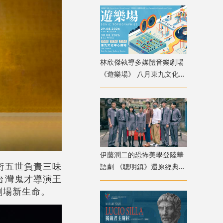
林欣傑執導多媒體音樂劇場
《遊樂場》 八月東九文化中
心上演
伊藤潤二的恐怖美學登陸華
衛五世負責三味
語劇 《聰明鎮》還原經典角
台灣鬼才導演王
色卻掀兩極評價
劇場新生命。