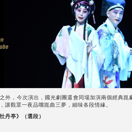
之外，今次演出，國光劇團還會同場加演兩個經典崑
，讓觀眾一夜品嚐崑曲三夢，細味各段情緣。
牡丹亭》（選段）