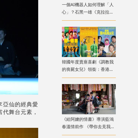
一個AI機器人如何理解「人
心」？石黑一雄《克拉拉與
太陽》改編電影十月上映
韓國年度賣座喜劇《調教我
的喪屍女兒》領銜：香港韓
國電影週8月放映
李亞仙的經典愛
當代舞台元素，
《給阿嬤的情書》導演藍鴻
春溫情前作 《帶你去見我
媽》暖心上映