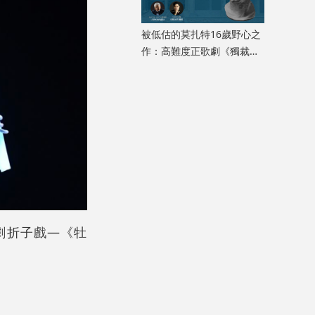
被低估的莫扎特16歲野心之
作：高難度正歌劇《獨裁君
主斯拉》迎來香港首演
劇折子戲—《牡