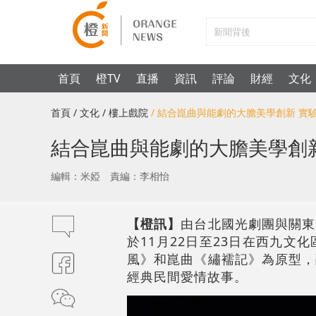
首頁
橙TV
直播
資訊
評論
財經
文化
首頁
/ 文化
/ 樓上戲院
/ 結合崑曲與能劇的大膽美學創新 
結合崑曲與能劇的大膽美學創
編輯：米婭
責編：李相怡
【橙訊】
由台北國光劇團與關東
於11月22日至23日在西九
風》和崑曲《繡襦記》為原型，
經典民間愛情故事。