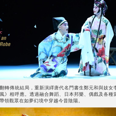
翻轉傳統結局，重新演繹唐代名門書生鄭元和與妓女
風》相呼應。透過融合舞蹈、日本邦樂、偶戲及各種
帶領觀眾在如夢幻境中穿越今昔陰陽。