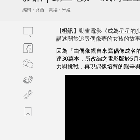
編輯：路西
責編：米婭
【橙訊】
動畫電影《成為星星的
講述關於追尋偶像夢的女孩的故
因為「由偶像親自來寫偶像成名
達30萬本，所改編之電影版於5
力與挑戰，再現偶像培育的艱辛