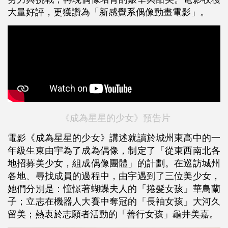
大量好評，更獲讚為「新感覺系偶像動畫電影」。
《成為星星的少女》預告片
電影《成為星星的少女》講述就讀於城州東高中的一
年級生東由宇為了成為偶像，制定了「從東西南北各
地招募美少女，組成偶像團體」的計劃。在巡訪城州
各地、尋找成員的過程中，由宇遇到了三位美少女，
她們分別是：憧憬著蝴蝶夫人的「捲髮女孩」華鳥蘭
子；立志在機器人大賽中奪冠的「長袖女孩」大河久
留美；熱衷於志願者活動的「善行女孩」龜井美嘉。