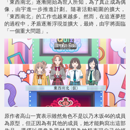
「東西南北」逐漸開始為世人所知，為了真正成為偶
像，由宇進一步推進計劃。隨著活動範圍的擴大，
「東西南北」的工作也越來越多。然而，在追逐夢想
的過程中，矛盾逐漸浮現並擴大，最終，由宇將面臨
「一個重大問題」。
原作者高山一實表示雖然角色不是以乃木坂46的成員
為原型，但正因為有其他的成員，她才能夠寫出這部