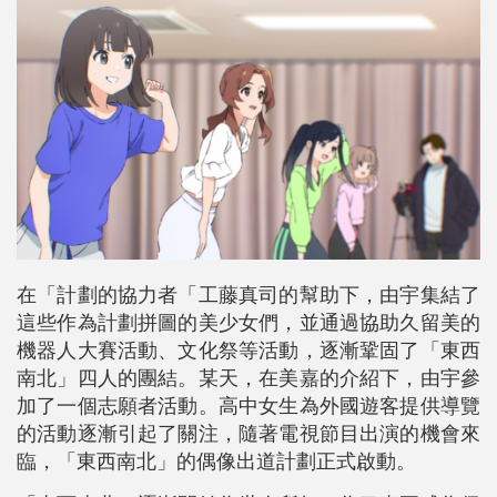
在「計劃的協力者「工藤真司的幫助下，由宇集結了
這些作為計劃拼圖的美少女們，並通過協助久留美的
機器人大賽活動、文化祭等活動，逐漸鞏固了「東西
南北」四人的團結。某天，在美嘉的介紹下，由宇參
加了一個志願者活動。高中女生為外國遊客提供導覽
的活動逐漸引起了關注，隨著電視節目出演的機會來
臨，「東西南北」的偶像出道計劃正式啟動。