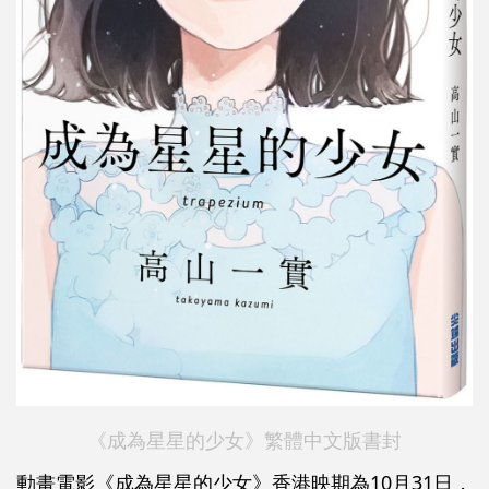
《成為星星的少女》繁體中文版書封
動畫電影《成為星星的少女》香港映期為10月31日，