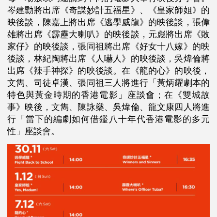
岑建勳將出席《奇謀妙計五福星》、《皇家師姐》的
映後談，陳嘉上將出席《逃學威龍》的映後談，張偉
雄將出席《霹靂大喇叭》的映後談，元彪將出席《敗
家仔》的映後談，張同祖將出席《好女十八嫁》的映
後談，林紀陶將出席《人嚇人》的映後談，吳煒倫將
出席《辣手神探》的映後談。在《龍的心》的映後，
文雋、司徒卓漢、張同祖三人將進行「黃炳耀劇本的
特色與黃金時期的香港電影」座談會；在《雙城故
事》映後，文雋、陳詠燊、吳煒倫、龍文康四人將進
行「當下的編劇如何借鑑八十年代香港電影的多元
性」座談會。