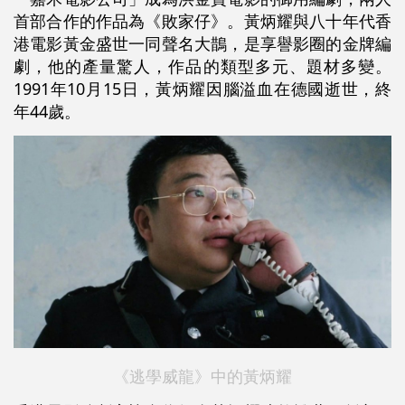
首部合作的作品為《敗家仔》。黃炳耀與八十年代香
港電影黃金盛世一同聲名大鵲，是享譽影圈的金牌編
劇，他的產量驚人，作品的類型多元、題材多變。
1991年10月15日，黃炳耀因腦溢血在德國逝世，終
年44歲。
《逃學威龍》中的黃炳耀