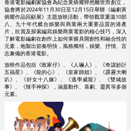
香港電影編劇家協會為紀念黃炳耀猝然離世而創立，
協會將於2024年11月30日至12月15日舉辦《編劇黃
炳耀作品回顧展》主題放映活動，帶領觀眾重溫10部
八、九十年代糅合娛樂與商業兩大重要品質的港產
片，欣賞及探索編寫娛樂商業電影的核心技巧，深入
了解電影編劇在創作上如何掌握具開創性和融合性的
元素，炮製出節奏明快，風格獨特，娛樂、抒情、言
志兼備的香港電影。
放映作品包括《敗家仔》、《人嚇人》、《奇謀妙計
五福星》、《龍的心》、《皇家師姐》、《霹靂大喇
叭》、《好女十八嫁》、《逃學威龍》、《雙城故
事》、《辣手神探》，涵蓋動作、喜劇、靈異等多個
元素。