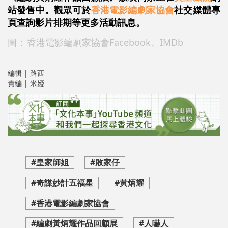
站發售中。觀眾可於
香港電影編劇家協會
社交媒體專
頁查詢影片排期等更多活動訊息。
圖：
香港電影編劇家協會Facebook、IMDb
編輯 | 路西
責編 | 米婭
#皇家師姐
#敗家仔
#奇謀妙計五福星
#黃炳耀
#香港電影編劇家協會
#編劇黃炳耀作品回顧展
#人嚇人