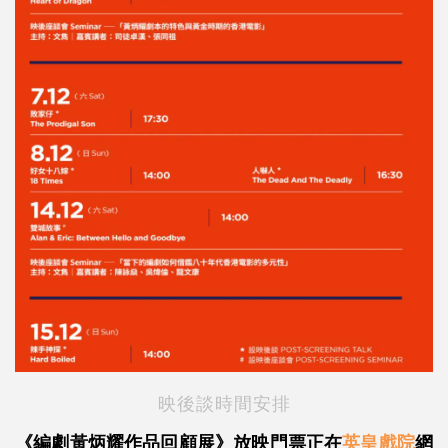
映後談時間安排
《編劇黃炳耀作品回顧展》放映門票正在
英皇戲院
網