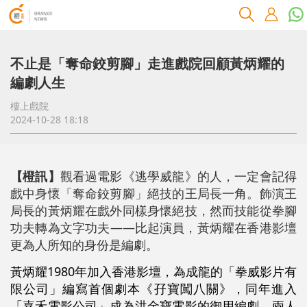
不止是「奪命鉸剪腳」走進戲院回顧黃炳耀的
編劇人生
樓上戲院
2024-10-28 18:18
【橙訊】
觀看過電影《逃學威龍》的人，一定會記得
戲中身懷「奪命鉸剪腳」絕技的王局長一角。飾演王
局長的黃炳耀在戲外同樣身懷絕技，然而技能從拳腳
功夫轉為文字功夫——比起演員，黃炳耀在香港影壇
更為人所知的身份是編劇。
黃炳耀1980年加入香港影壇，為成龍的「拳威影片有
限公司」編寫首個劇本《孖寶闖八關》，同年進入
「嘉禾電影公司」成為洪金寶電影的御用編劇，兩人