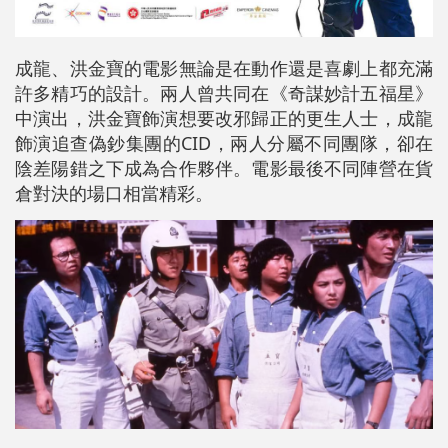
成龍、洪金寶的電影無論是在動作還是喜劇上都充滿
許多精巧的設計。兩人曾共同在《奇謀妙計五福星》
中演出，洪金寶飾演想要改邪歸正的更生人士，成龍
飾演追查偽鈔集團的CID，兩人分屬不同團隊，卻在
陰差陽錯之下成為合作夥伴。電影最後不同陣營在貨
倉對決的場口相當精彩。