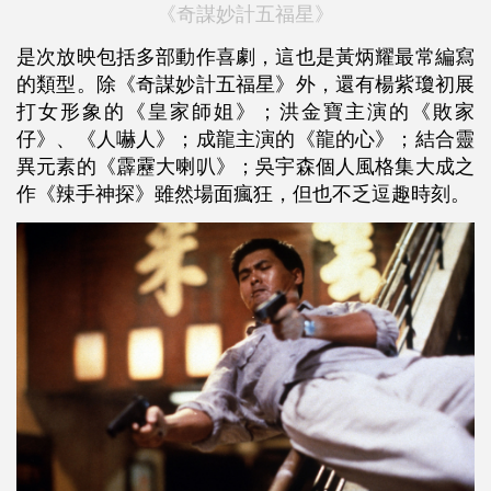
《奇謀妙計五福星》
是次放映包括多部動作喜劇，這也是黃炳耀最常編寫
的類型。除《奇謀妙計五福星》外，還有楊紫瓊初展
打女形象的《皇家師姐》；洪金寶主演的《敗家
仔》、《人嚇人》；成龍主演的《龍的心》；結合靈
異元素的《霹靂大喇叭》；吳宇森個人風格集大成之
作《辣手神探》雖然場面瘋狂，但也不乏逗趣時刻。