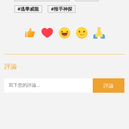
#逃學威龍
#辣手神探
評論
評論