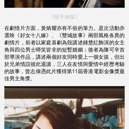
《辣手神探》
在劇情片方面，黃炳耀亦有不俗的筆力。是次活動亦
選映《好女十八嫁》、《雙城故事》兩部風格各異的
劇情片，前者以家庭喜劇為殼講述鍾楚紅飾演的女主
角與四位男士啼笑皆非的短暫婚姻；後者為陳可辛首
部導演作品，講述兩個好友同時愛上一個女孩，但出
於兄弟情誼彼此退讓，三人在友情與愛情中經歷考驗
的故事，曾志偉憑此片獲得第11屆香港電影金像獎最
佳男主角獎。