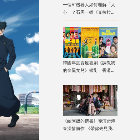
一個AI機器人如何理解「人
心」？石黑一雄《克拉拉與
太陽》改編電影十月上映
韓國年度賣座喜劇《調教我
的喪屍女兒》領銜：香港韓
國電影週8月放映
《給阿嬤的情書》導演藍鴻
春溫情前作 《帶你去見我
媽》暖心上映