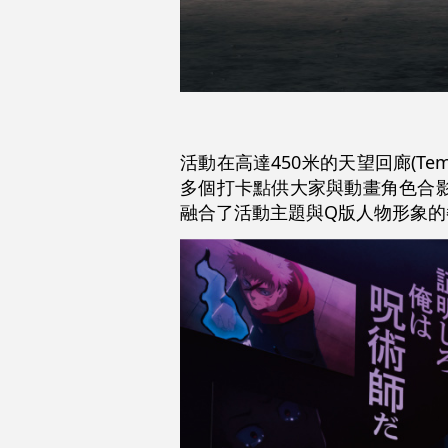
活動在高達450米的天望回廊(Te
多個打卡點供大家與動畫角色合
融合了活動主題與Q版人物形象的