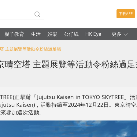
下載APP
親子教育
生活
娛樂
公仔紙
HK Eye
更多
空塔 主題展覽等活動令粉絲過足癮
京晴空塔 主題展覽等活動令粉絲過足
REE)正舉辦「Jujutsu Kaisen in TOKYO SKYTR
utsu Kaisen)，活動持續至2024年12月22日。東京
能來參加這次活動。