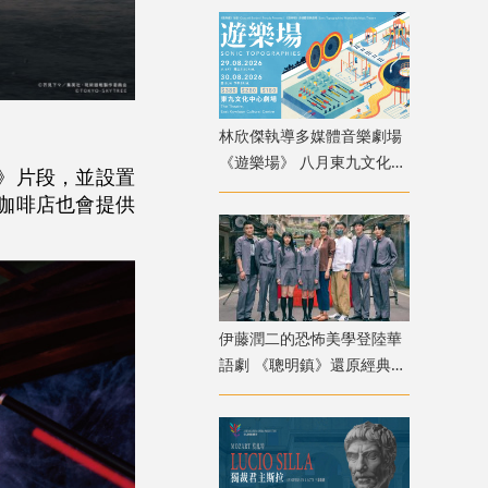
林欣傑執導多媒體音樂劇場
《遊樂場》 八月東九文化中
迴戰》片段，並設置
心上演
咖啡店也會提供
伊藤潤二的恐怖美學登陸華
語劇 《聰明鎮》還原經典角
色卻掀兩極評價