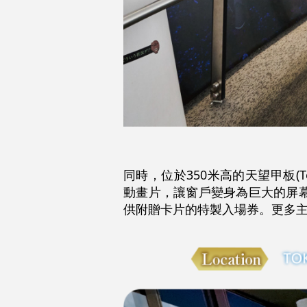
同時，位於350米高的天望甲板(Temb
動畫片，讓窗戶變身為巨大的屏
供附贈卡片的特製入場券。更多