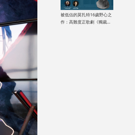
被低估的莫扎特16歲野心之
作：高難度正歌劇《獨裁君
主斯拉》迎來香港首演