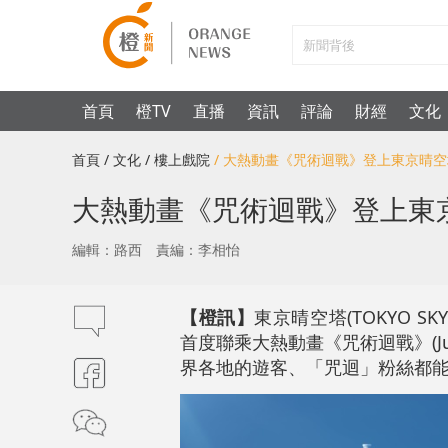
首頁
橙TV
直播
資訊
評論
財經
文化
首頁
/ 文化
/ 樓上戲院
/ 大熱動畫《咒術迴戰》登上東京晴
大熱動畫《咒術迴戰》登上東
編輯：路西
責編：李相怡
【橙訊】
東京晴空塔(TOKYO SKYT
首度聯乘大熱動畫《咒術迴戰》(Juj
界各地的遊客、「咒迴」粉絲都