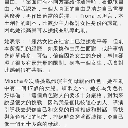
自由。「當面前有不同方案給你選擇時，看似很自
由，但我認為，一個人真正的自由是清楚自己需要
甚麼後，再作出適當的選擇。」Fiona 又坦言，本
土創作的劇本，比較少主力探討女性身份的課題，
因此她很高興可以接觸並執導此劇。
她表示：「雖然女性在社會上已經接近平等，但劇
本所提到的經歷，如果換作由男生面對，或許事情
會簡單得多。可惜，偏偏因為女生的身份，事情卻
添了很多有形無形的限制。身為一個女生，我會對
此感到很有共鳴。」
Mischa今次將挑戰飾演主角母親的角色，她在劇
中有一個17歲的女兒。練歌之外，她亦為角色作
好準備：「這個角色對人的要求十分嚴格，對我來
說是很大的挑戰，因為我是個比較隨心的人。導演
引導我去想像自己和女兒的日常相處和對話，尋找
與角色相似的地方，排練時會穿著西裝褸，令自己
像一個五十多歲的母親。」