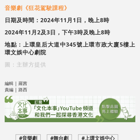
音樂劇《狂花駕駛課程》
日期及時間：2024年11月1日，晚上8時
2024年11月2及3日，下午3時及晚上8時
地點：上環皇后大道中345號上環市政大廈5樓上
環文娛中心劇院
圖：主辦方提供
編輯 | 羅茜
責編 | 路西
#音樂劇
#舞台劇
#上環文娛中心