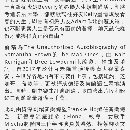
一直跟從虎媽Beverly的必勝人生規劃過活，即將
考進名牌大學，卻默默嚮往好友Kelly盡情燃燒青
春的人生，即使有初戀男友Adam作她的避風港，
仍不斷思索人生是否只有面前的選擇，她又該怎樣
做才能獲得真正的自由？
前稱為The Unauthorized Autobiography of
Samantha Brown的The Mad Ones，由 Kait
Kerrigan和Bree Lowdermilk編劇、作曲及填
詞，自2017年於外百老匯首演後獲廣大觀眾喜
愛，在世界各地均有不同製作上演，包括紐約、芝
加哥、倫敦等，更被譯成德語及荷蘭語在兩地演
出。同時，劇中樂曲紅遍網絡，歌曲演出片段和粉
絲二創瀏覽量超過兩千萬。
此劇由資深劇場音樂總監Frankie Ho擔任音樂總
監、新晉導演嚴頴欣（Fiona）執導。女歌手
Mischa將聯同三位年輕演員黃溥然、楊紫卿及文