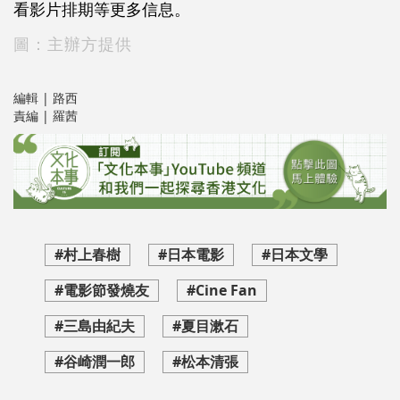
看影片排期等更多信息。
圖：主辦方提供
編輯 | 路西
責編 | 羅茜
#村上春樹
#日本電影
#日本文學
#電影節發燒友
#Cine Fan
#三島由紀夫
#夏目漱石
#谷崎潤一郎
#松本清張