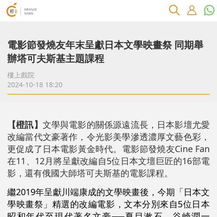
電影節發燒友年末呈獻日本文學映畫祭 同期舉
辦塔可夫斯基主題課程
樓上戲院
2024-10-18 18:20
【橙訊】
文學與電影的關係源遠流長，日本影壇尤愛
改編當代文豪著作，令光影美學滲透濃厚文藝色彩，
更促成了日本電影黃金時代。電影節發燒友Cine Fan
在11、12月將呈獻改編自5位日本文壇巨匠的16部電
影，還有俄國大師塔可夫斯基的電影課程。
繼2019年呈獻川端康成的文學映畫後，今期「日本文
學映畫祭」精選的改編電影，文本分別來自5位日本
昭和年代至現代著名文豪──夏目漱石、谷崎潤一