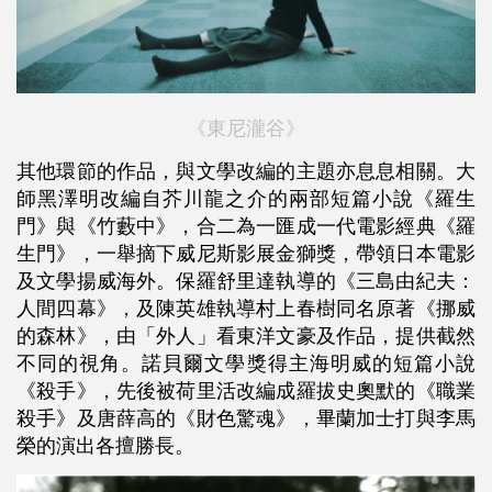
《東尼瀧谷》
其他環節的作品，與文學改編的主題亦息息相關。大
師黑澤明改編自芥川龍之介的兩部短篇小說《羅生
門》與《竹藪中》，合二為一匯成一代電影經典《羅
生門》，一舉摘下威尼斯影展金獅獎，帶領日本電影
及文學揚威海外。保羅舒里達執導的《三島由紀夫：
人間四幕》，及陳英雄執導村上春樹同名原著《挪威
的森林》，由「外人」看東洋文豪及作品，提供截然
不同的視角。諾貝爾文學獎得主海明威的短篇小說
《殺手》，先後被荷里活改編成羅拔史奧默的《職業
殺手》及唐薛高的《財色驚魂》，畢蘭加士打與李馬
榮的演出各擅勝長。