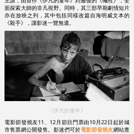
主講，由首作《伊凡的童年》到最後的《犧牲》，全
面探索大師的非凡視野。同時，其三部早期劇情短片
亦在放映之列，其中包括同樣改篇自海明威文本的
《殺手》，讓影迷一覽無遺。
《伊凡的童年》
電影節發燒友11、12月節目門票由10月22日起於城
市售票網公開發售。影迷們可於
電影節發燒友
網站查