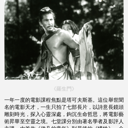
《羅生門》
一年一度的電影課程焦點是塔可夫斯基。這位舉世聞
名的電影天才，一生只拍了七部長片，以詩意長鏡頭
雕刻時光，探入心靈深處，鉤沉生命哲思，將電影藝
術昇華至空靈之境。七堂課分別由著名學者及影評人