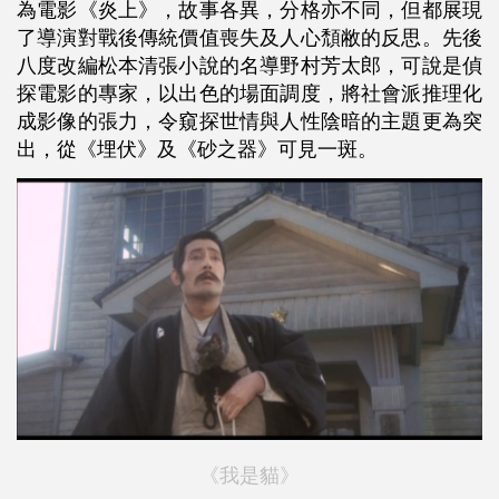
為電影《炎上》，故事各異，分格亦不同，但都展現
了導演對戰後傳統價值喪失及人心頹敝的反思。先後
八度改編松本清張小說的名導野村芳太郎，可說是偵
探電影的專家，以出色的場面調度，將社會派推理化
成影像的張力，令窺探世情與人性陰暗的主題更為突
出，從《埋伏》及《砂之器》可見一斑。
《我是貓》