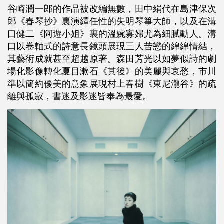
谷崎潤一郎的作品被改編無數，田中絹代在島津保次
郎《春琴抄》裏演繹任性的失明琴箏大師，以及在溝
口健二《阿遊小姐》裏的溫婉寡婦尤為細膩動人。溝
口以卷軸式的詩意長鏡頭展現三人苦戀的綿綿情結，
其藝術成就甚至超越原著。森田芳光以如夢似詩的劇
場化影像轉化夏目漱石《其後》的美麗與哀愁，市川
準以簡約優美的意象展現村上春樹《東尼瀧谷》的疏
離與孤寂，書迷及影迷皆奉為最愛。