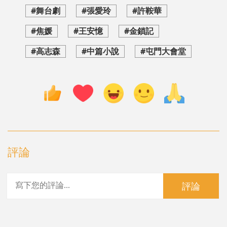
#舞台劇
#張愛玲
#許鞍華
#焦媛
#王安憶
#金鎖記
#高志森
#中篇小說
#屯門大會堂
評論
評論