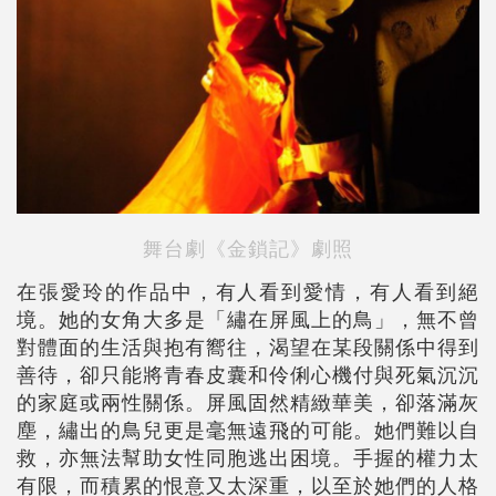
舞台劇《金鎖記》劇照
在張愛玲的作品中，有人看到愛情，有人看到絕
境。她的女角大多是「繡在屏風上的鳥」，無不曾
對體面的生活與抱有嚮往，渴望在某段關係中得到
善待，卻只能將青春皮囊和伶俐心機付與死氣沉沉
的家庭或兩性關係。屏風固然精緻華美，卻落滿灰
塵，繡出的鳥兒更是毫無遠飛的可能。她們難以自
救，亦無法幫助女性同胞逃出困境。手握的權力太
有限，而積累的恨意又太深重，以至於她們的人格