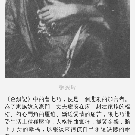
張愛玲
《金鎖記》中的曹七巧，便是一個悲劇的加害者。
為了家族嫁入豪門，丈夫癱瘓在床，封建家族的桎
梏、勾心鬥角的壓迫、斷送愛情的痛苦，讓七巧遭
受生活上種種壓抑，人格扭曲瘋狂，抓緊金錢，賠
上子女的幸福，以報復來補償自己永遠缺憾的命