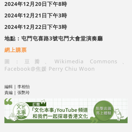
2024年12月20日下午8時
2024年12月21日下午3時
2024年12月22日下午3時
地點：屯門屯喜路3號屯門大會堂演奏廳
網上購票
圖：豆瓣、Wikimedia Commons、
Facebook@焦媛 Perry Chiu Woon
編輯 | 李相怡
責編 | 張艷玲