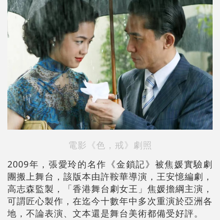
電影《色，戒》劇照
2009年，張愛玲的名作《金鎖記》被焦媛實驗劇
團搬上舞台，該版本由許鞍華導演，王安憶編劇，
高志森監製，「香港舞台劇女王」焦媛擔綱主演，
可謂匠心製作，在迄今十數年中多次重演於亞洲各
地，不論表演、文本還是舞台美術都備受好評。