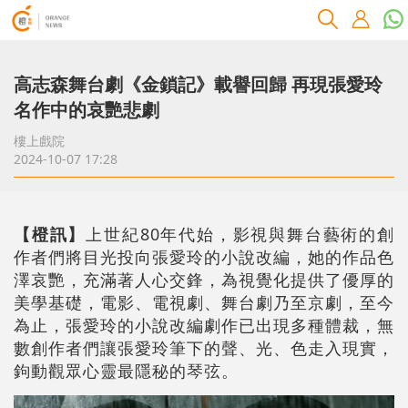
高志森舞台劇《金鎖記》載譽回歸 再現張愛玲
名作中的哀艷悲劇
樓上戲院
2024-10-07 17:28
【橙訊】
上世紀80年代始，影視與舞台藝術的創
作者們將目光投向張愛玲的小說改編，她的作品色
澤哀艷，充滿著人心交鋒，為視覺化提供了優厚的
美學基礎，電影、電視劇、舞台劇乃至京劇，至今
為止，張愛玲的小說改編劇作已出現多種體裁，無
數創作者們讓張愛玲筆下的聲、光、色走入現實，
鉤動觀眾心靈最隱秘的琴弦。