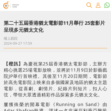
第二十五屆香港猶太電影節11月舉行 25套影片
呈現多元猶太文化
樓上戲院
2024-09-27 17:59
【橙訊】
為慶祝第25屆香港猶太電影節，主辦方
精心挑選25場電影放映，並將於11月9日於影藝戲
院JP舉行首映禮。其後至11月20日期間，電影節
於高先電影院上映來自多個國家及地區的猶太主題
電影，從喜劇、劇情片、紀錄片到短片，扣人心
弦，帶領大眾透過精彩作品探索多元猶太文化。
屢獲殊榮的開幕電影《Running on Sand》由
Adar Shafran執導，講述一名非洲厄利垂亞難民