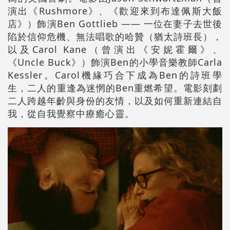
演出《Rushmore》、《歡迎來到布達佩斯大飯
店》）飾演Ben Gottlieb —— 一位在妻子去世後
陷於信仰危機、無法唱歌的哈贊（猶太詩班長），
以及Carol Kane（曾演出《安妮霍爾》、
《Uncle Buck》）飾演Ben的小學音樂教師Carla
Kessler。Carol機緣巧合下成為Ben的詩班學
生，二人的重逢為迷惘的Ben重燃希望。電影刻劃
二人跨越年齡與身份的友情，以及如何重新連結自
我，從自我覺察中療癒心靈。