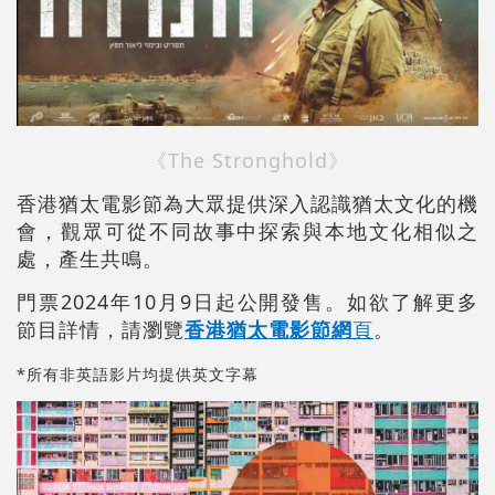
《The Stronghold》
香港猶太電影節為大眾提供深入認識猶太文化的機
會，觀眾可從不同故事中探索與本地文化相似之
處，產生共鳴。
門票2024年10月9日起公開發售。如欲了解更多
節目詳情，請瀏覽
香港猶太電影節網
頁
。
*所有非英語影片均提供英文字幕