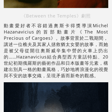
《Between the Temples》劇照
動畫愛好者不容錯過奧斯卡得獎導演Michel
Hazanavicius的首部動畫片《The Most
Precious of Cargoes》。故事背景於二戰期間，
講述一位樵夫及其家人拯救猶太女嬰的故事，而她
是被父母從開往奧斯威辛集中營的火車上扔出
的……Hazanavicius結合典型西方童話特點、20
世紀初期俄羅斯的藝術作品和日本版畫等元素，構
建出別具一格的動畫風格，巧妙地將浪漫化的視覺
與不安的故事交織，呈現矛盾而新奇的觀感。