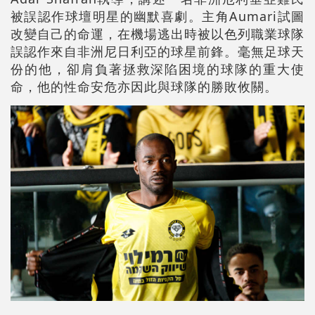
被誤認作球壇明星的幽默喜劇。主角Aumari試圖
改變自己的命運，在機場逃出時被以色列職業球隊
誤認作來自非洲尼日利亞的球星前鋒。毫無足球天
份的他，卻肩負著拯救深陷困境的球隊的重大使
命，他的性命安危亦因此與球隊的勝敗攸關。