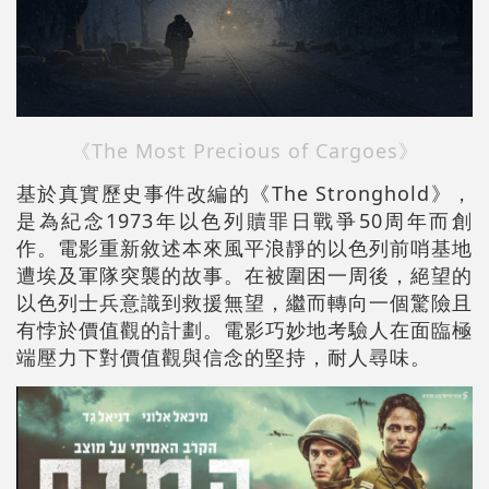
《The Most Precious of Cargoes》
基於真實歷史事件改編的《The Stronghold》，
是為紀念1973年以色列贖罪日戰爭50周年而創
作。電影重新敘述本來風平浪靜的以色列前哨基地
遭埃及軍隊突襲的故事。在被圍困一周後，絕望的
以色列士兵意識到救援無望，繼而轉向一個驚險且
有悖於價值觀的計劃。電影巧妙地考驗人在面臨極
端壓力下對價值觀與信念的堅持，耐人尋味。