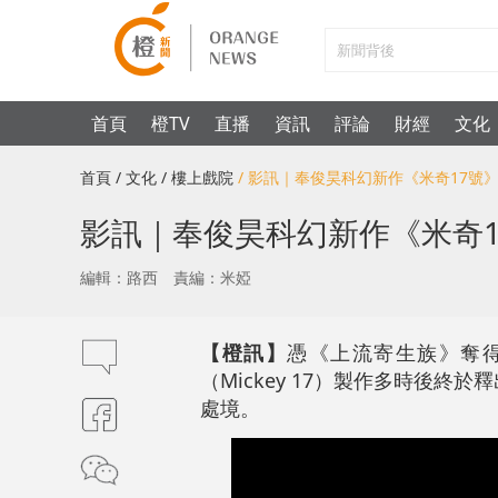
首頁
橙TV
直播
資訊
評論
財經
文化
首頁
/ 文化
/ 樓上戲院
/ 影訊｜奉俊昊科幻新作《米奇17號
影訊｜奉俊昊科幻新作《米奇1
編輯：路西
責編：米婭
【橙訊】
憑《上流寄生族》奪
（Mickey 17）製作多時後
處境。