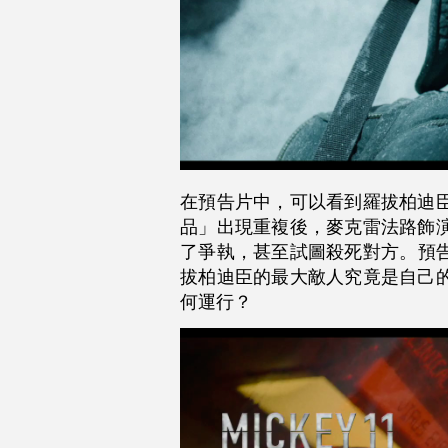
在預告片中，可以看到羅拔柏迪
品」出現重複後，麥克雷法路飾
了爭執，甚至試圖殺死對方。預
拔柏迪臣的最大敵人究竟是自己
何運行？