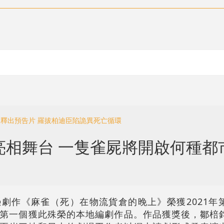
》釋出預告片 羅拔柏迪臣陷詭異死亡循環
亮相舞台 一隻雀屍將開啟何種都
劇作《麻雀（死）在物流貨倉的晚上》榮獲2021年
第一個獲此殊榮的本地編劇作品。作品獲獎後，鄒棓