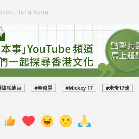
os. Hong Kong
羅拔柏迪臣
#奉俊昊
#Mickey 17
#米奇17號