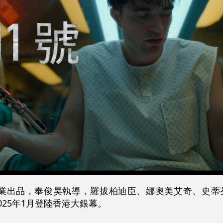
影業出品，奉俊昊執導，羅拔柏迪臣、娜奧美艾奇、史蒂
25年1月登陸香港大銀幕。