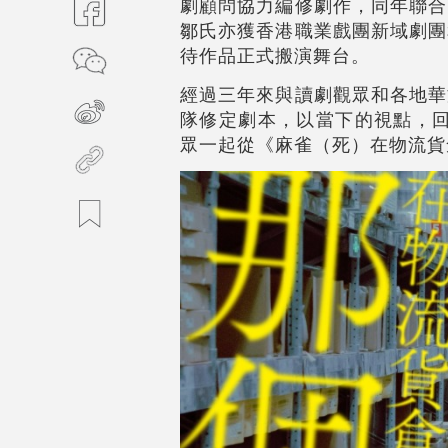
劇顧問協力編修劇作，同年聯合
鄒氏亦獲香港職業戲團新域劇團
待作品正式搬演舞台。
經過三年來與讀劇觀眾和各地華
隊修定劇本，以當下的視點，回溯
眾一起從《麻雀（死）在物流貨