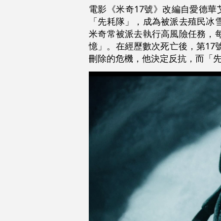
電影《米奇17號》改編自愛德
「先耗隊」，成為被派去殖民冰雪
米奇常被派去執行高風險任務，
憶」。在經歷數次死亡後，第17
刪除的危機，他決定反抗，而「