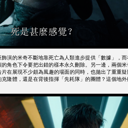
臣飾演的米奇不斷地靠死亡為人類進步提供「數據」，而
演的角色下令要把出錯的樣本永久刪除。另一邊，兩個米
告片在展現不少頗為風趣的場面的同時，也拋出了重重疑
的克隆體，還是在背後指揮「先耗隊」的團體？這個地外