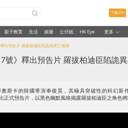
下載APP
親子教育
生活
娛樂
公仔紙
HK Eye
更多
》釋出預告片 羅拔柏迪臣陷詭異死亡循環
7號》釋出預告片 羅拔柏迪臣陷詭
得奧斯卡的韓國導演奉俊昊，其極具突破性的科幻新作
終於釋出正式預告片，以黑色幽默風格揭露羅拔柏迪臣之角色