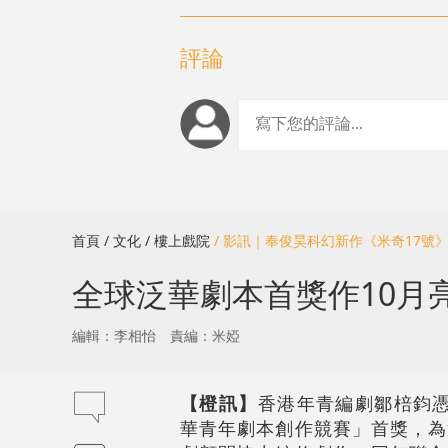
評論
首頁
/ 文化
/ 樓上戲院
/ 影訊｜奉俊昊科幻新作《米奇17號
全球泛華劇本首獎作10月
編輯：李相怡
責編：米婭
【橙訊】
香港年青編劇鄒棓鈞憑
華青年劇本創作競賽」首獎，為