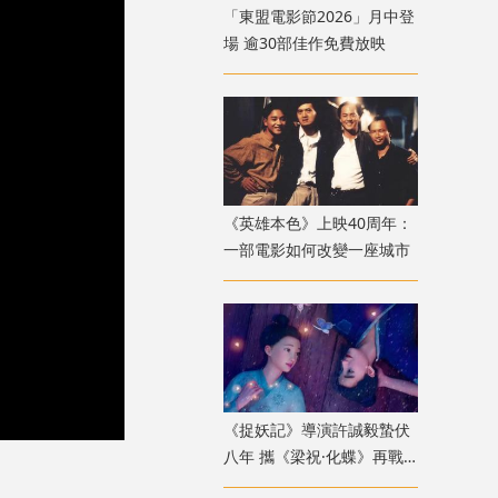
「東盟電影節2026」月中登
場 逾30部佳作免費放映
《英雄本色》上映40周年：
一部電影如何改變一座城市
《捉妖記》導演許誠毅蟄伏
八年 攜《梁祝·化蝶》再戰
動畫