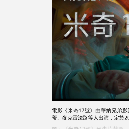
電影《米奇17號》由華納兄弟
蒂、麥克雷法路等人出演，定於20
圖：《米奇17號》預告片截圖