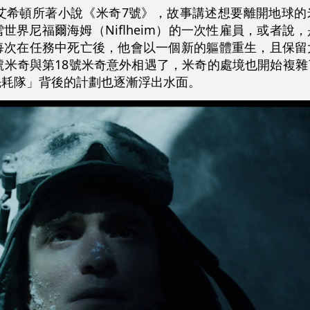
華艾希頓所著小說《米奇7號》，故事講述想要離開地球的
世界尼福爾海姆（Niflheim）的一次性雇員，或者說
每次在任務中死亡後，他會以一個新的軀體重生，且保留
號米奇與第18號米奇意外相遇了，米奇的處境也開始複
先耗隊」背後的計劃也逐漸浮出水面。