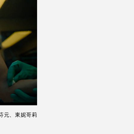
芬元、東妮哥莉