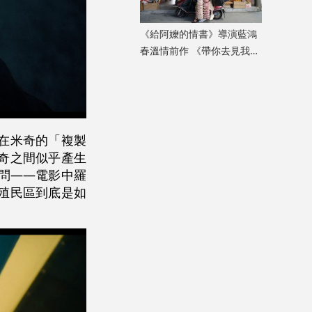
《給阿嬤的情書》導演藍鴻
春溫情前作 《帶你去見我
媽》暖心上映
在米奇的「複製
奇之間似乎產生
問——電影中羅
殖民區到底是如