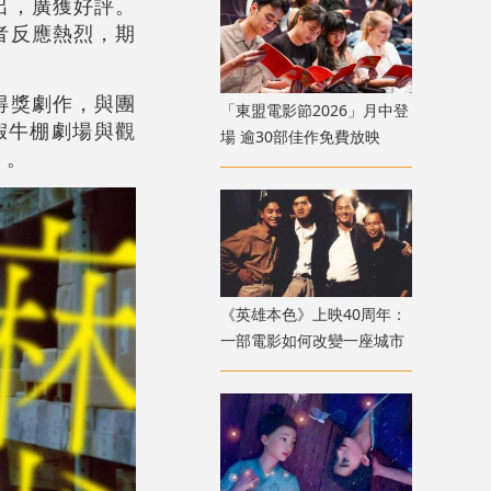
出，廣獲好評。
者反應熱烈，期
得獎劇作，與團
「東盟電影節2026」月中登
日假牛棚劇場與觀
場 逾30部佳作免費放映
》。
《英雄本色》上映40周年：
一部電影如何改變一座城市