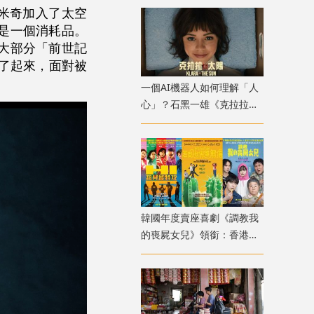
米奇加入了太空
，是一個消耗品。
大部分「前世記
雜了起來，面對被
一個AI機器人如何理解「人
心」？石黑一雄《克拉拉與
太陽》改編電影十月上映
韓國年度賣座喜劇《調教我
的喪屍女兒》領銜：香港韓
國電影週8月放映