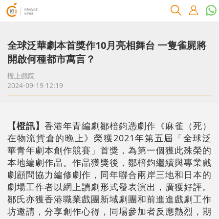
全球泛華劇本首獎作10月亮相舞台 一隻雀屍將
開啟何種都市寓言？
樓上戲院
2024-09-19 12:19
【橙訊】
香港年青編劇鄒棓鈞憑劇作《麻雀（死）
在物流貨倉的晚上》榮獲2021年第五屆「全球泛
華青年劇本創作競賽」首獎，為第一個獲此殊榮的
本地編劇作品。作品獲獎後，鄒棓鈞繼續與專業戲
劇顧問協力編修劇作，同年聯合兩岸三地和日本的
劇場工作者以網上讀劇形式發表演出，廣獲好評。
鄒氏亦獲香港職業戲團新域劇團和前進進戲劇工作
坊邀請，分享創作心得，同場參加者反應熱烈，期