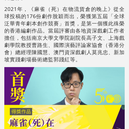
2021年，《麻雀（死）在物流貨倉的晚上》從全
球投稿的176份劇作脫穎而出，榮獲第五屆「全球
泛華青年劇本創作競賽」首獎，是第一個獲此殊榮
的香港編劇作品。當屆評審由各地資深戲劇工作者
擔任，包括南京大學文學院副院長高子文、上海戲
劇學院教授曹路生、國際演藝評論家協會（香港分
會）總經理陳國慧、澳門資深戲劇人莫兆忠、新加
坡實踐劇場藝術總監郭踐紅等。