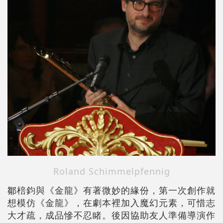
Roland Schimmelpfennig
鄒棓鈞與《金龍》有著微妙的緣份，第一次創作就
想模仿《金龍》，在劇本裡加入魔幻元素，可惜志
大才疏，成品慘不忍睹。後因協助友人準備導演作