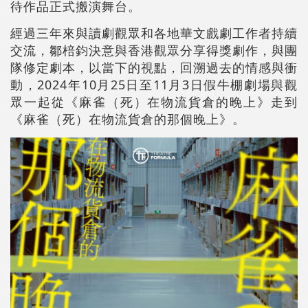
待作品正式搬演舞台。
經過三年來與讀劇觀眾和各地華文戲劇工作者持續
交流，鄒棓鈞決意與香港觀眾分享得獎劇作，與團
隊修定劇本，以當下的視點，回溯過去的情感與衝
動，2024年10月25日至11月3日假牛棚劇場與觀
眾一起從《麻雀（死）在物流貨倉的晚上》走到
《麻雀（死）在物流貨倉的那個晚上》。