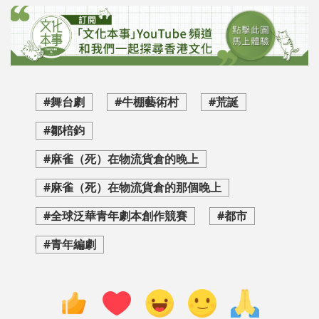
#舞台劇
#牛棚藝術村
#荒誕
#鄒棓鈞
#麻雀（死）在物流貨倉的晚上
#麻雀（死）在物流貨倉的那個晚上
#全球泛華青年劇本創作競賽
#都市
#青年編劇