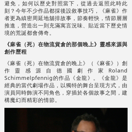
避免，如何以歷史對照當下，從過去返照此時此
刻？今年不少作品都採後設敘事技巧，《麻雀》作
者更為縝密周延地舖排故事，節奏輕快，情節層層
推進，營造出一則充滿寓言況味、貼近當下歷史情
境的荒誕都會傳奇。
《麻雀（死）在物流貨倉的那個晚上》靈感來源與
創作歷程
《麻雀（死）在物流貨倉的晚上》（《麻雀》）創
作靈感源自德國劇作家Roland
Schimmelpfennig的作品《金龍》。《金龍》是
經典的當代劇場作品，以獨特的舞台呈現方式，由
演員同時飾演不同角色，穿插於各個故事之間，建
構魔幻而精彩的情節。