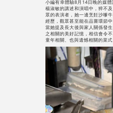
小編有幸體驗8月14日晚的媒
楊淑敏的講述和演唱中，猝不及
眾的表演者，她一邊烹飪
沙嗲牛
經歷，觀眾甚至能在品嘗環節中
當她提及長大後與家人關係發生
之相關的美好記憶，相信會令不
童年相關、也與遺憾相關的菜式