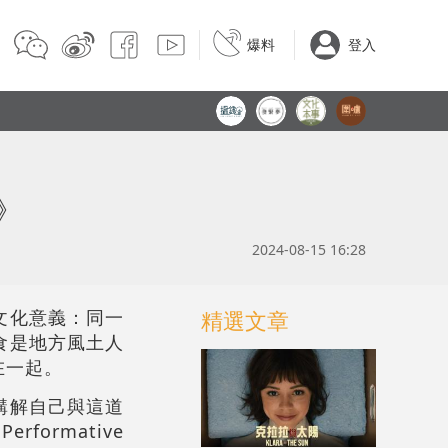
爆料
登入
》
2024-08-15 16:28
文化意義：同一
精選文章
食是地方風土人
在一起。
講解自己與這道
rmative