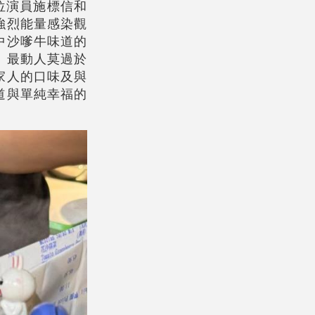
位演員施標信和
強烈能量感染觀
中
沙嗲牛
味道的
。最動人莫過於
家人的口味及與
道與單純幸福的