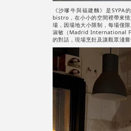
《沙嗲牛與福建麵》是SYPA的B&
bistro，在小小的空間裡帶
場，因場地大小限制，每場僅限
淑敏（Madrid Internati
的對話，現場烹飪及讓觀眾淺嘗