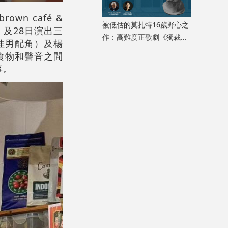
wn café &
被低估的莫扎特16歲野心之
）及28日演出三
作：高難度正歌劇《獨裁君
佳男配角）及楊
主斯拉》迎來香港首演
藝術與食物和聲音之間
事。