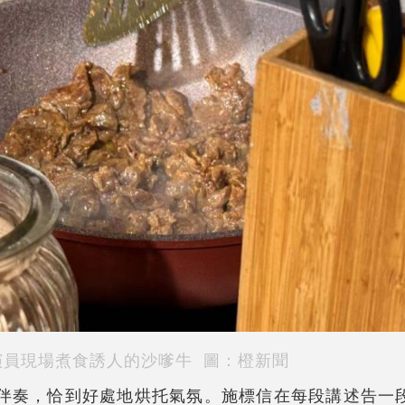
演員現場煮食誘人的沙嗲牛
圖：橙新聞
o的吉他伴奏，恰到好處地烘托氣氛。施標信在每段講述告