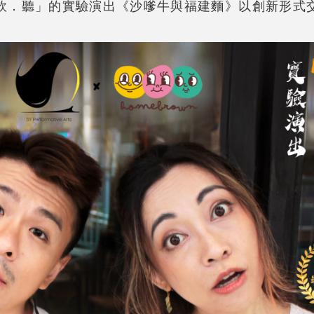
．煮．飲．聽」的實驗演出《沙嗲牛與福建麵》以創新形式