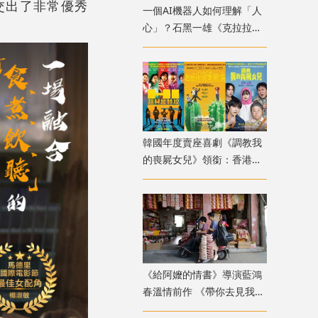
交出了非常優秀
一個AI機器人如何理解「人
心」？石黑一雄《克拉拉與
太陽》改編電影十月上映
韓國年度賣座喜劇《調教我
的喪屍女兒》領銜：香港韓
國電影週8月放映
《給阿嬤的情書》導演藍鴻
春溫情前作 《帶你去見我
媽》暖心上映