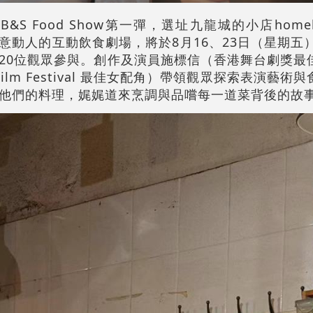
S Food Show第一彈，選址九龍城的小店homebro
來情意動人的互動飲食劇場，將於8月16、23日（星期五
20位觀眾參與。創作及演員施標信（香港舞台劇獎最
onal Film Festival 最佳女配角）帶領觀眾探索表演
他們的料理，娓娓道來烹調與品嚐每一道菜背後的故