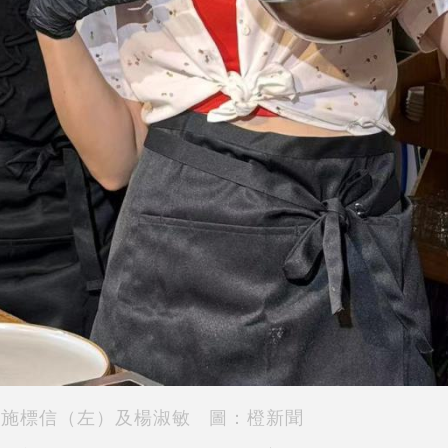
施標信（左）及楊淑敏 圖：橙新聞