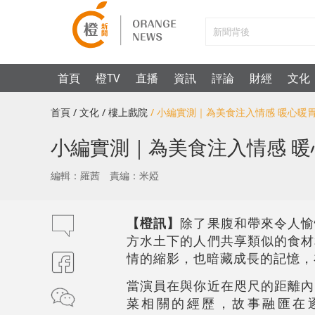
首頁
橙TV
直播
資訊
評論
財經
文化
首頁
/ 文化
/ 樓上戲院
/ 小編實測｜為美食注入情感 暖心
小編實測｜為美食注入情感 
編輯：羅茜
責編：米婭
【橙訊】
除了果腹和帶來令人愉
方水土下的人們共享類似的食材
情的縮影，也暗藏成長的記憶，
當演員在與你近在咫尺的距離內
菜相關的經歷，故事融匯在逐漸