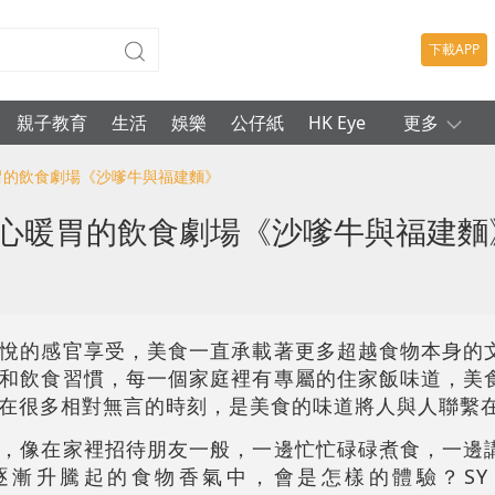
下載APP
親子教育
生活
娛樂
公仔紙
HK Eye
更多
暖胃的飲食劇場《沙嗲牛與福建麵》
暖心暖胃的飲食劇場《沙嗲牛與福建麵
悅的感官享受，美食一直承載著更多超越食物本身的
和飲食習慣，每一個家庭裡有專屬的住家飯味道，美
在很多相對無言的時刻，是美食的味道將人與人聯繫
，像在家裡招待朋友一般，一邊忙忙碌碌煮食，一邊
升騰起的食物香氣中，會是怎樣的體驗？SY Perfo