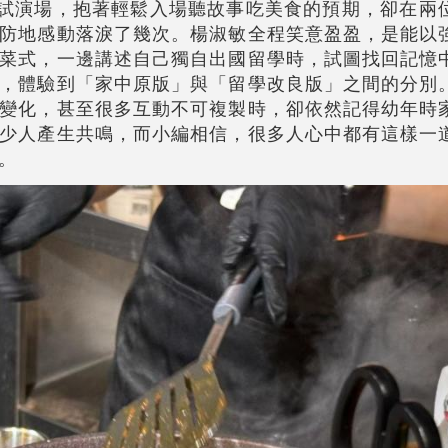
體試演場，抱著輕鬆入場聽故事吃美食的預期，卻在兩
防地感動落淚了幾次。楊淑敏全程笑意盈盈，是能以
菜式，一邊講述自己獨自出國留學時，試圖找回記憶
，體驗到「家中原版」與「留學改良版」之間的分別
變化，甚至很多互動不可複製時，卻依然記得幼年時
少人產生共鳴，而小編相信，很多人心中都有這樣一
。