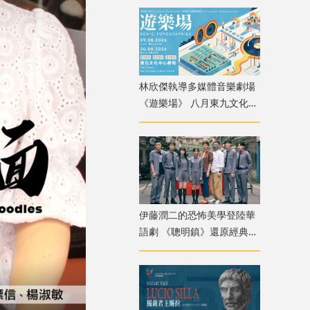
林欣傑執導多媒體音樂劇場
《遊樂場》 八月東九文化中
心上演
伊藤潤二的恐怖美學登陸華
語劇 《聰明鎮》還原經典角
色卻掀兩極評價