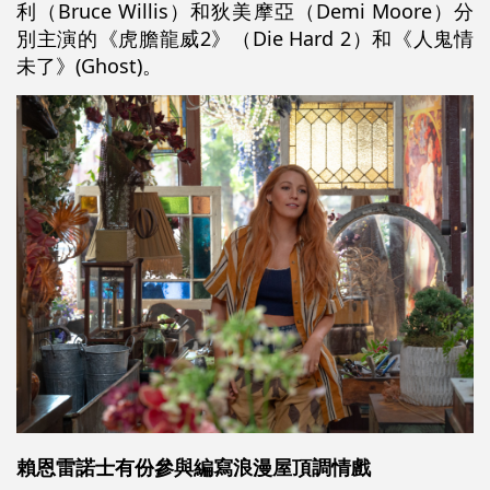
利（Bruce Willis）和狄美摩亞（Demi Moore）分
別主演的《虎膽龍威2》（Die Hard 2）和《人鬼情
未了》(Ghost)。
賴恩雷諾士有份參與編寫浪漫屋頂調情戲