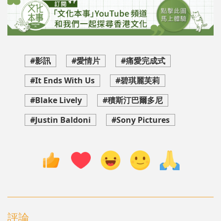
#影訊
#愛情片
#痛愛完成式
#It Ends With Us
#碧琪麗芙莉
#Blake Lively
#積斯汀巴爾多尼
#Justin Baldoni
#Sony Pictures
評論