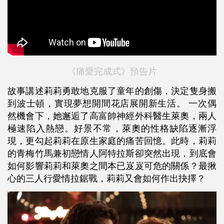
《痛愛完成式》預告片
故事講述莉莉勇敢地克服了童年的創傷，決定隻身搬
到波士頓，實現夢想開間花店展開新生活。 一次偶
然機會下，她邂逅了高富帥神經外科醫生萊奧，兩人
極速陷入熱戀。好景不常，萊奧的性格缺陷逐漸浮
現，更勾起莉莉在原生家庭的痛苦回憶。此時，莉莉
的青梅竹馬兼初戀情人阿特拉斯卻突然出現，到底會
如何影響莉莉和萊奧之間本已岌岌可危的關係？最揪
心的三人行愛情拉鋸戰，莉莉又會如何作出抉擇？