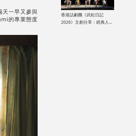
隔天一早又參與
香港話劇團《武松日記
mi的專業態度
2026》主創分享：經典人物
新詮釋 純粹與偶然中探問人
生真諦