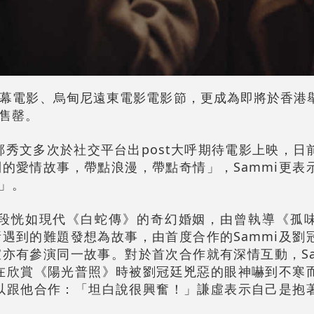
幕電影、烏甸尼遠東電影電影節，更成為即將於香港
售罄。
i鄭秀文多次於社交平台出post大呼期待電影上映，日
的愛情故事，帶點浪漫，帶點奇情」，Sammi更表
」。
一段恍如現代《白蛇傳》的奇幻婚姻，由曾執導《孤
遇到的難題發想為故事，由首度合作的Sammi及劉
亦有參演同一故事。對於首次合作就有深情互動，Sa
她在欣賞《陽光普照》時被劉冠廷兇惡的眼神嚇到不寒
可以跟他合作：「坦白說很興奮！」謙虛表示自己是抱