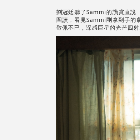
劉冠廷聽了Sammi的讚賞直
圍讀，看見Sammi剛拿到手
敬佩不已，深感巨星的光芒四射