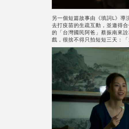
另一個短篇故事由《填詞L》導
去打疫苗的生疏互動，並邀得合
的「台灣國民阿爸」蔡振南來詮
戲，很捨不得只拍短短三天：「