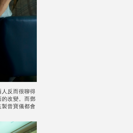
兩人反而很聊得
面的改變。而鄧
監製曾寶儀都會