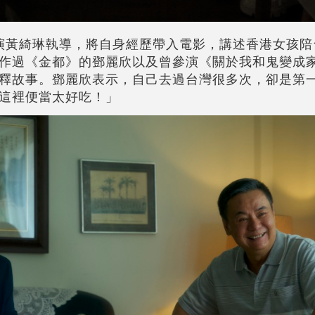
演黃綺琳執導，將自身經歷帶入電影，講述香港女孩陪
作過《金都》的鄧麗欣以及曾參演《關於我和鬼變成
釋故事。鄧麗欣表示，自己去過台灣很多次，卻是第
這裡便當太好吃！」