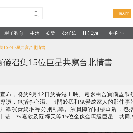
下載APP
親子教育
生活
娛樂
公仔紙
HK Eye
更多
召集15位巨星共寫台北情書
寶儀召集15位巨星共寫台北情書
宣布，將於9月12日於香港上映。電影由曾寶儀監製
銳導演，包括李心潔、《關於我和鬼變成家人的那件事
L》導演黃綺琳等分別執導。演員陣容同樣華麗，包
中基、林嘉欣及阮經天等15位金像金馬級巨星，共同