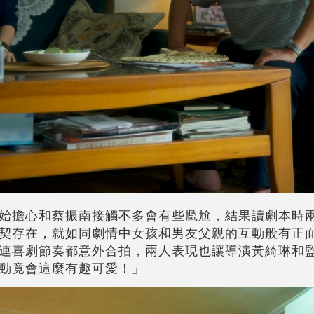
始擔心和蔡振南接觸不多會有些尷尬，結果讀劇本時
契存在，就如同劇情中女孩和男友父親的互動般有正
連喜劇節奏都意外合拍，兩人表現也讓導演黃綺琳和
動竟會這麼有趣可愛！」