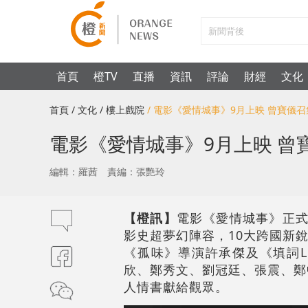
首頁
橙TV
直播
資訊
評論
財經
文化
首頁
/ 文化
/ 樓上戲院
/ 電影《愛情城事》9月上映 曾寶儀
電影《愛情城事》9月上映 曾
編輯：羅茜
責編：張艷玲
【橙訊】
電影《愛情城事》正式
影史超夢幻陣容，10大跨國新
《孤味》導演許承傑及《填詞
欣、鄭秀文、劉冠廷、張震、鄭
人情書獻給觀眾。