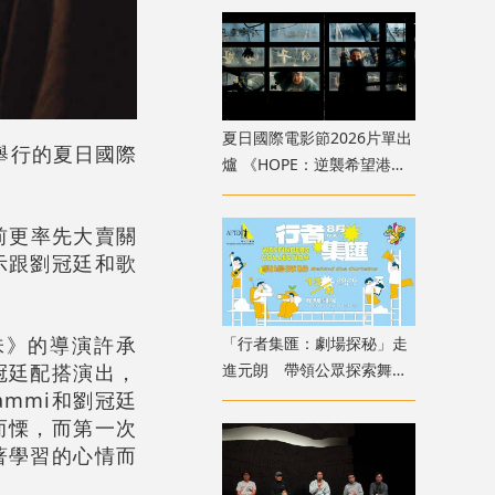
夏日國際電影節2026片單出
舉行的夏日國際
爐 《HOPE：逆襲希望港》
打頭陣衝擊感官
前更率先大賣關
示跟劉冠廷和歌
味》的導演許承
「行者集匯：劇場探秘」走
冠廷配搭演出，
進元朗 帶領公眾探索舞台
幕後創作
mmi和劉冠廷
而慄，而第一次
著學習的心情而