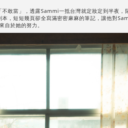
說「不敢當」，透露Sammi一抵台灣就定妝定到半夜，
的劇本，短短幾頁卻全寫滿密密麻麻的筆記，讓他對Sam
來自於她的努力。