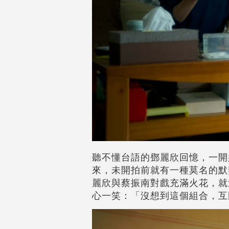
聽不懂台語的鄧麗欣回憶，一開
來，未開拍前就有一種莫名的默
麗欣與蔡振南對戲充滿火花，就
心一笑：「沒想到這個組合，互