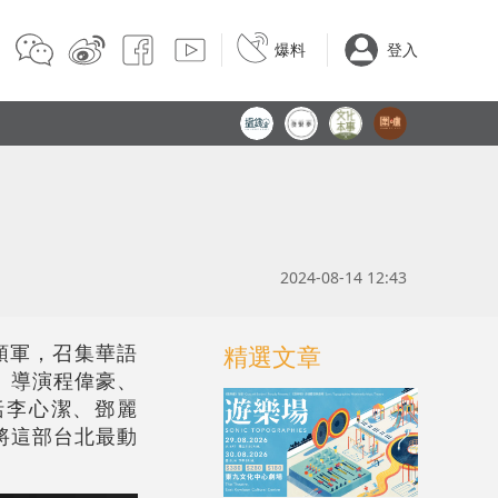
爆料
登入
2024-08-14 12:43
領軍，召集華語
精選文章
》導演程偉豪、
括李心潔、鄧麗
將這部台北最動