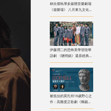
林欣傑執導多媒體音樂劇場
《遊樂場》 八月東九文化中
心上演
伊藤潤二的恐怖美學登陸華
語劇 《聰明鎮》還原經典角
色卻掀兩極評價
被低估的莫扎特16歲野心之
作：高難度正歌劇《獨裁君
主斯拉》迎來香港首演