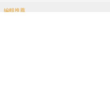
編輯推薦
中環街市重塑三周年 七夕
限定市集助單身人士
「Meetata覓他她」
樓上戲院
| 2024.08.06
七夕｜古時乞巧節：以祈
福爭豔之名 願己萬事順遂
樓上戲院
| 2023.08.22
文化漫談｜七夕吃甚麼？
樓上戲院
| 2022.08.04
【新書速遞】幫你度過七