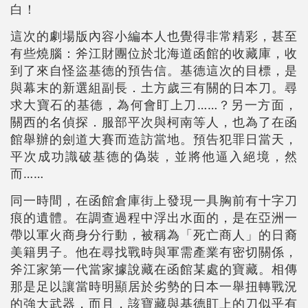
白！
這次的劇場版內容小編本人也覺得非常精彩，甚至
有些燒腦：斧江財團位於北海道函館的收藏庫，收
到了來自怪盜基德的預告信。基德這次的目標，是
與幕末的新選組副長．土方歲三有關的日本刀。尋
求大寶石的基德，為何會盯上刀……？另一方面，
關西的名偵探．服部平次與柯南等人，也為了在函
館舉辦的劍道大賽而造訪當地。預告犯罪日當天，
平次成功識破基德的偽裝，並將他逼入絕境，然
而……
同一時間，在函館倉庫街上發現一具胸前有十字刀
痕的遺體。在調查過程中浮出水面的，是在亞洲一
帶以軍火商身分行動，被稱為「死亡商人」的日裔
美籍男子。他在尋找戰時與軍需產業有密切關係，
斧江家第一代當家據說藏在函館某處的寶藏。相傳
那是足以讓當時明顯居於劣勢的日本一舉扭轉戰況
的強大武器，而且，該寶藏與基德盯上的刀似乎有