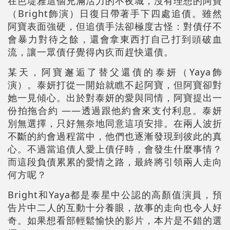
在芭堤雅這個充滿活力的不夜城，沒有理想的阿寶
（Bright飾演）日復日帶著手下四處追債。雖然
阿寶表面強硬，但追債手法卻極度古怪：對債仔不
會暴力對待之餘，還會拿東西打自己打到頭破血
流，讓一眾債仔覺得內疚而趕快還債。
某天，阿寶邂逅了替父還債的泰妍（Yaya飾
演）。泰妍打從一開始就瞧不起阿寶，但阿寶卻對
她一見傾心。出於對泰妍的愛與同情，阿寶提出一
份拍拖合約 ——透過跟他約會來支付利息。泰妍
別無選擇，只好無奈地同意這項安排。在兩人波折
不斷的約會過程當中，他們也逐漸發現到彼此的真
心。不過當追債人愛上債仔時，會發生什麼事情？
而這段負債累累的愛情之路，最終將引領兩人走向
何方呢？
Bright和Yaya都是泰星中公認的高顏值演員，預
告片中二人的互動十分養眼，故事的走向也令人好
奇。如果想看部輕鬆愉快的影片，本片是不錯的選