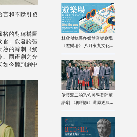
語言和不斷引發
風格的對稱構圖
林欣傑執導多媒體音樂劇場
飲食」愈發誇張
《遊樂場》 八月東九文化中
大熱的韓劇《魷
心上演
冷。國產劇之光
眾如今聽到劇中
伊藤潤二的恐怖美學登陸華
語劇 《聰明鎮》還原經典角
色卻掀兩極評價