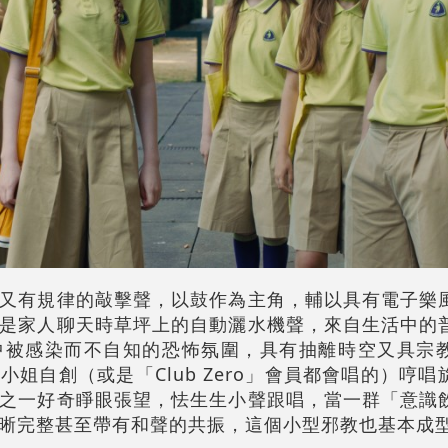
又有規律的敲擊聲，以鼓作為主角，輔以具有電子樂
是家人聊天時草坪上的自動灑水機聲，來自生活中的
中被感染而不自知的恐怖氛圍，具有抽離時空又具宗
姐自創（或是「Club Zero」會員都會唱的）哼
之一好奇睜眼張望，怯生生小聲跟唱，當一群「意識
晰完整甚至帶有和聲的共振，這個小型邪教也基本成