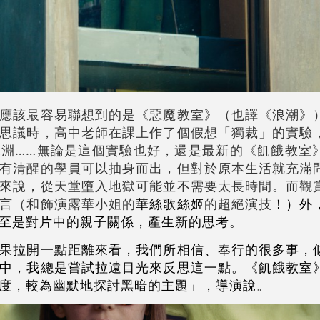
應該最容易聯想到的是《惡魔教室》（也譯《浪潮》
思議時，高中老師在課上作了個假想「獨裁」的實驗
淵……無論是這個實驗也好，還是最新的《飢餓教室
有清醒的學員可以抽身而出，但對於原本生活就充滿
來說，從天堂墮入地獄可能並不需要太長時間。而觀
言（和飾演露華小姐的
華絲歌絲姬
的超絕演技
！）外
至是對片中的親子關係，產生新的思考。
果拉開一點距離來看，我們所相信、奉行的很多事，
中，我總是嘗試拉遠目光來反思這一點。《飢餓教室
度，較為幽默地探討黑暗的主題」，導演說。