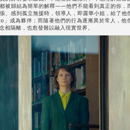
都被歸結為簡單的解釋——他們不能看到真正的你，
張、感到孤立無援時，領導人，即露華小姐，給了他
Zero」成為夥伴；而隨著他們的行為逐漸異於常人，
念相隔離，也愈發難以融入現實世界。