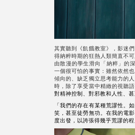
其實聽到《飢餓教室》，影迷們
得納粹時期的狂熱人類簡直不可
由散漫的學生滑向「納粹」的深
一個很可怕的事實：雖然依然也
傾向的、缺乏獨立思考能力的人
時，除了享受當中精緻的視聽語
對精神控制、對邪教和人性、甚
「我們的存在有某種荒謬性。如
笑，甚至徒勞無功。在我的電影
度出發，以誇張得幾乎荒謬的程