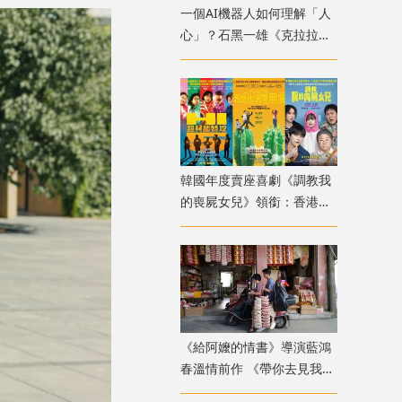
一個AI機器人如何理解「人
心」？石黑一雄《克拉拉與
太陽》改編電影十月上映
韓國年度賣座喜劇《調教我
的喪屍女兒》領銜：香港韓
國電影週8月放映
《給阿嬤的情書》導演藍鴻
春溫情前作 《帶你去見我
媽》暖心上映