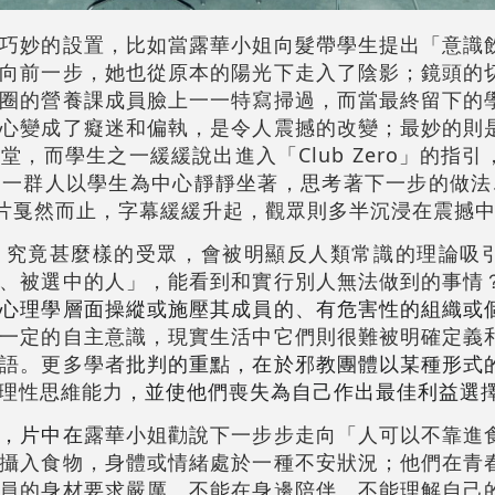
巧妙的設置，比如當露華小姐向髮帶學生提出「意識
向前一步，她也從原本的陽光下走入了陰影；鏡頭的
圈的營養課成員臉上一一特寫掃過，而當最終留下的
心變成了癡迷和偏執，是令人震撼的改變；最妙的則
，而學生之一緩緩說出進入「Club Zero」的指
一群人以學生為中心靜靜坐著，思考著下一步的做法
躉？影片戛然而止，字幕緩緩升起，觀眾則多半沉浸在震撼
：究竟甚麼樣的受眾，會被明顯反人類常識的理論吸
、被選中的人」，能看到和實行別人無法做到的事情
心理學層面操縱或施壓其成員的、有危害性的組織或
一定的自主意識，現實生活中它們則很難被明確定義
語。更多學者
批判的重點，在於邪教團體以某種形式
理性思維能力
，並使他們喪失為自己作出最佳利益選
，片中在
露華小姐勸說下一步步走向「人可以不靠進
攝入食物，身體或情緒處於一種不安狀況；他們在青
員的身材要求嚴厲、不能在身邊陪伴、不能理解自己