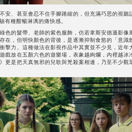
不安、甚至會忍不住手腳踡縮的，但充滿巧思的視聽
驗有種酣暢淋漓的痛快感。
綠色的髮帶、老師的紫色服飾，仿若韋斯安德遜影像
存在，但明快顏色的背後，是逐漸抑制食慾的「意識
衝擊力。這種做法在影視作品中其實並不少見，近年
遊戲放在五顏六色的遊樂場，表象越絢爛，內裡越冰
》更是把天真無邪的兒歌與兇殺案相連，乃至不少觀