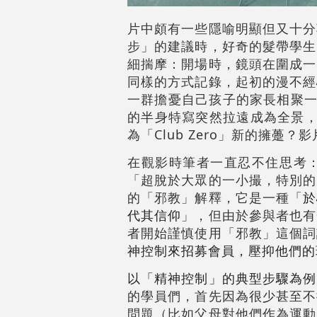
片中頗有一些隱喻明顯但又十分
步」的建議時，好奇的髮帶學生
細揣摩：開場時，鏡頭在圍成一
同樣的方式記錄，起初的漫不經
一群擔憂自己孩子的家長相聚一堂
的半身特寫突然拉遠成為全景，
為「Club Zero」新的擁
在觀影時筆者一直忍不住思考
「超脫於大眾的一小撮，特別的
的「邪教」解釋，它是一種「
於
代其信仰
」，但由於參與者也有
者開始謹慎使用「邪教」這個詞
神控制來招募會員，壓抑他們的
以「精神控制」的典型步驟為例
的學員們，首先因為很少甚至不
問題（比如父母對他們作為運動