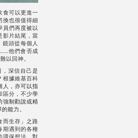
飲食可以更進一
切換也很值得細
學員們再度被以
是影片結尾，當
引，鏡頭從每個人
……他們會否成
中難以回神。
引，深信自己是
？根據維基百科
個人，亦可以指
和區分，不少學
的強制勸說或精
擇的能力
。
食而生存」之路
春期遇到的各種
的環保想法、對