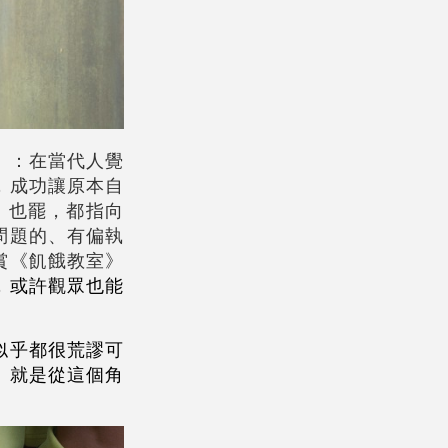
）：在當代人覺
，成功讓原本自
》也罷，都指向
問題的、有偏執
賞《飢餓教室》
，或許觀眾也能
似乎都很荒謬可
》就是從這個角