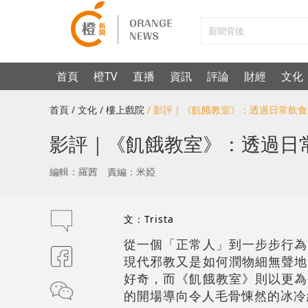
首頁
橙TV
直播
資訊
評論
財經
文化
首頁
/ 文化
/ 樓上戲院
/ 影評｜《飢餓教室》：透過日常飲
影評｜《飢餓教室》：透過日
編輯：羅茜
責編：米婭
文：Trista
從一個「正常人」到一步步行為
現代邪教又是如何潤物細無聲地
好奇，而《飢餓教室》則以更為
的開場導向令人毛骨悚然的冰冷