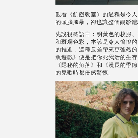
觀看《飢餓教室》的過程是令人
的頭腦風暴，卻也讓整個觀影體
先說視聽語言：明黃色的校服、
和斑斕色彩，本該是令人愉悅的
的推進，這種反差帶來更強烈的
魚遊戲》便是把你死我活的生存
《隱秘的角落》和《漫長的季節
的兒歌時都倍感驚悚。