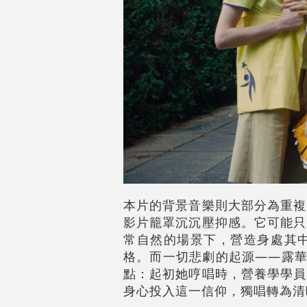
本片的背景音樂則大部分為重複
影片籠罩沉沉壓抑感。它可能只
常自然的場景下，營造身處其
格。而一切悲劇的起源——露華小
點：起初她哼唱時，營養學學員
身心投入這一信仰，獨唱轉為清