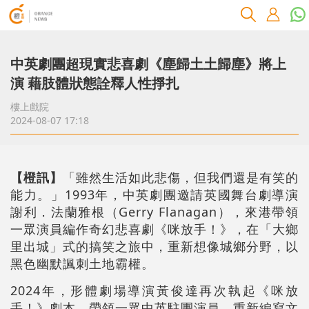
中英劇團超現實悲喜劇《塵歸土土歸塵》將上
演 藉肢體狀態詮釋人性掙扎
樓上戲院
2024-08-07 17:18
【橙訊】
「雖然生活如此悲傷，但我們還是有笑的
能力。」1993年，中英劇團邀請英國舞台劇導演
謝利．法蘭雅根（Gerry Flanagan），來港帶領
一眾演員編作奇幻悲喜劇《咪放手！》，在「大鄉
里出城」式的搞笑之旅中，重新想像城鄉分野，以
黑色幽默諷刺土地霸權。
2024年，形體劇場導演黃俊達再次執起《咪放
手！》劇本，帶領一眾中英駐團演員，重新編寫文