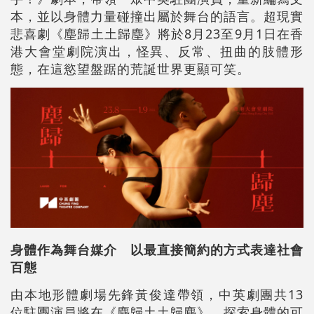
本，並以身體力量碰撞出屬於舞台的語言。超現實
悲喜劇《塵歸土土歸塵》將於8月23至9月1日在香
港大會堂劇院演出，怪異、反常、扭曲的肢體形
態，在這慾望盤踞的荒誕世界更顯可笑。
身體作為舞台媒介 以最直接簡約的方式表達社會
百態
由本地形體劇場先鋒黃俊達帶領，中英劇團共13
位駐團演員將在《塵歸土土歸塵》，探索身體的可