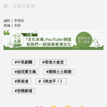
圖：主辦方提供
編輯 | 李相怡
責編 | 米婭
#中英劇團
#香港大會堂
#超現實主義
#塵歸土土歸塵
#黃俊達
#《咪放手！》
#形體劇場