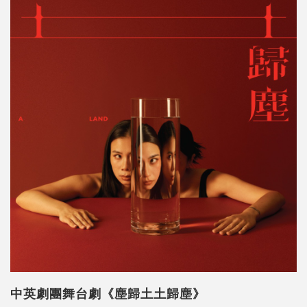
中英劇團舞台劇《塵歸土土歸塵》