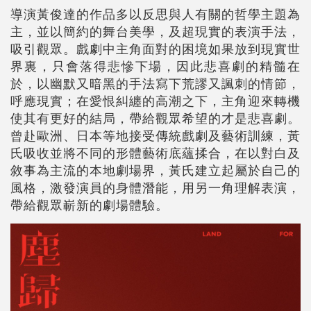
導演黃俊達的作品多以反思與人有關的哲學主題為
主，並以簡約的舞台美學，及超現實的表演手法，
吸引觀眾。戲劇中主角面對的困境如果放到現實世
界裏，只會落得悲慘下場，因此悲喜劇的精髓在
於，以幽默又暗黑的手法寫下荒謬又諷刺的情節，
呼應現實；在愛恨糾纏的高潮之下，主角迎來轉機
使其有更好的結局，帶給觀眾希望的才是悲喜劇。
曾赴歐洲、日本等地接受傳統戲劇及藝術訓練，黃
氏吸收並將不同的形體藝術底蘊揉合，在以對白及
敘事為主流的本地劇場界，黃氏建立起屬於自己的
風格，激發演員的身體潛能，用另一角理解表演，
帶給觀眾嶄新的劇場體驗。