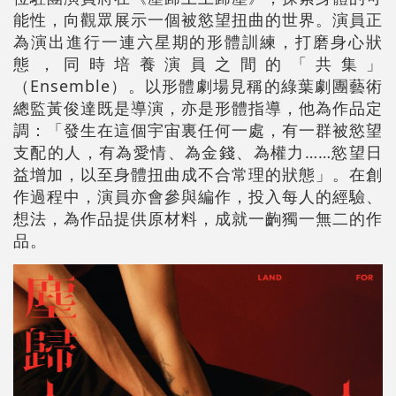
能性，向觀眾展示一個被慾望扭曲的世界。演員正
為演出進行一連六星期的形體訓練，打磨身心狀
態，同時培養演員之間的「共集」
（Ensemble）。以形體劇場見稱的綠葉劇團藝術
總監黃俊達既是導演，亦是形體指導，他為作品定
調：「發生在這個宇宙裏任何一處，有一群被慾望
支配的人，有為愛情、為金錢、為權力……慾望日
益增加，以至身體扭曲成不合常理的狀態」。在創
作過程中，演員亦會參與編作，投入每人的經驗、
想法，為作品提供原材料，成就一齣獨一無二的作
品。