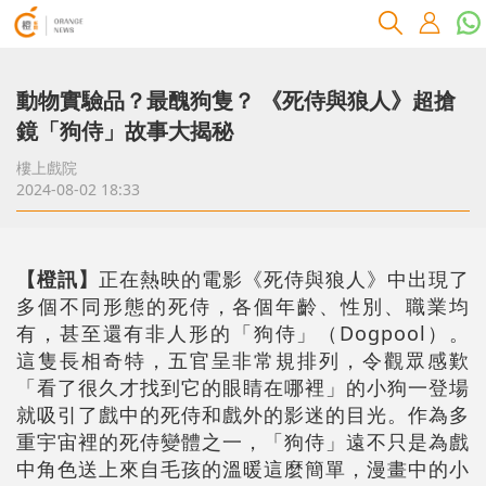
動物實驗品？最醜狗隻？ 《死侍與狼人》超搶
鏡「狗侍」故事大揭秘
樓上戲院
2024-08-02 18:33
【橙訊】
正在熱映的電影《死侍與狼人》中出現了
多個不同形態的死侍，各個年齡、性別、職業均
有，甚至還有非人形的「狗侍」（Dogpool）。
這隻長相奇特，五官呈非常規排列，令觀眾感歎
「看了很久才找到它的眼睛在哪裡」的小狗一登場
就吸引了戲中的死侍和戲外的影迷的目光。作為多
重宇宙裡的死侍變體之一，「狗侍」遠不只是為戲
中角色送上來自毛孩的溫暖這麼簡單，漫畫中的小