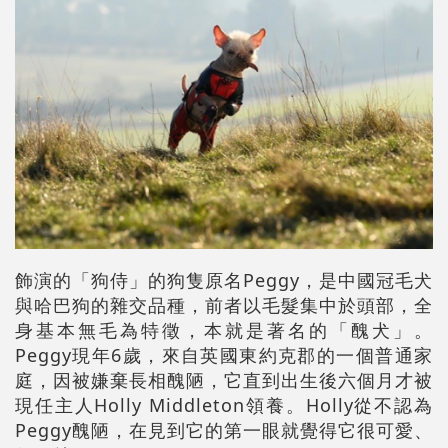
飾演的「狗侍」的狗隻原名Peggy，
是中國冠毛犬
與哈巴狗的雜交品種，前者以毛髮集中於頭部，全
身基本無毛為特徵，本就是著名的「醜犬」。
Peggy
現年6歲，來自英國東約克郡的一個普通家
庭，因被嫌棄長相醜陋，它直到出生後六個月才被
現任主人Holly Middleton領養。Holly從不認為
Peggy醜陋，在見到它的第一眼就覺得它很可愛、