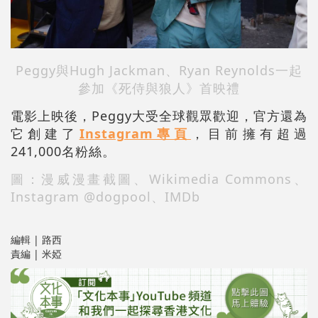
Peggy與Hugh Jackman、Ryan Reynolds一起
參加《死侍與狼人》首映禮
電影上映後，Peggy大受全球觀眾歡迎，官方還為
它創建了
Instagram專頁
，目前擁有超過
241,000名粉絲。
圖：漫威漫畫截圖、Wikimedia Commons、
Instagram @dogpool、IMDb
編輯 | 路西
責編 | 米婭