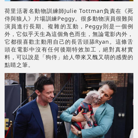
荷里活著名動物訓練師Julie Tottman負責在《死
侍與狼人》片場訓練Peggy。很多動物演員很難與
演員進行長期、複雜的互動，Peggy則是一個例
外，它似乎天生為這個角色而生，無論電影內外，
它都很喜歡主動用自己的長舌頭舔Ryan。這條舌
頭在電影中沒有任何後期特效加工，絕對真材實
料，可以說是「狗侍」給人帶來又醜又萌的感覺的
點睛之筆。