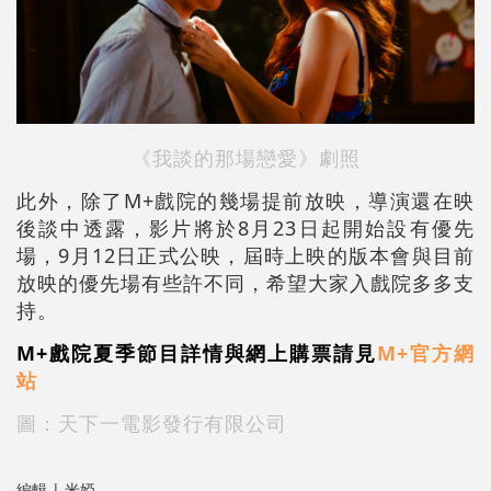
《我談的那場戀愛》劇照
此外，除了M+戲院的幾場提前放映，導演還在映
後談中透露，影片將於8月23日起開始設有優先
場，9月12日正式公映，屆時上映的版本會與目前
放映的優先場有些許不同，希望大家入戲院多多支
持。
M+戲院夏季節目詳情與網上購票請見
M+官方網
站
圖：天下一電影發行有限公司
編輯 | 米婭