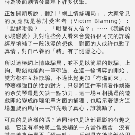
時為後面劇情發展埋下許多伏筆。
正如開頭所說，聽到「網上情緣騙局」，大家常見
的反應就是檢討受害者（Victim Blaming）：
「點解咁蠢？」、「咁都有人信？」⋯⋯《我談的
那場戀愛》則對這些旁人看來會覺得很可笑的詐騙
經歷填補了一段浪漫的想像：對面的人或許也動了
真情，對自己養的「豬」有了惻隱之心。
所以這樁網上情緣騙局，並不是以簡單的欺騙、上
鉤、呃錢就能夠一筆帶過。在這一輪博弈的開始，
雙方都在互相欺騙。不過比起更加「有備而來」、
帶著極強目的性的對方，只是將這件事情看作娛樂
的余笑琴還是欠缺一點功力，這一場互相挑逗的遊
戲開始變成詐騙犯單方面的捕獵，也暗示著雙方這
場盤旋的風向——誰先動了真心，誰就輸了。
可真的是這樣的嗎？這同時也是這部電影的有趣之
處：它沒有單純將上當受騙的一方當作蠢蛋，沒有
譴責她為什麼不「醒一點」，反倒是在後半部分用