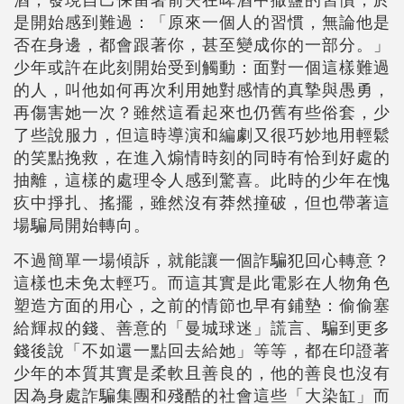
是開始感到難過：「原來一個人的習慣，無論他是
否在身邊，都會跟著你，甚至變成你的一部分。」
少年或許在此刻開始受到觸動：面對一個這樣難過
的人，叫他如何再次利用她對感情的真摯與愚勇，
再傷害
她
一次？雖然這看起來也仍舊有些俗套，少
了些說服力，但這時導演和編劇又很巧妙地用輕鬆
的笑點挽救，在進入煽情時刻的同時有恰到好處的
抽離，這樣的處理令人感到驚喜。此時的少年在愧
疚中掙扎、搖擺，雖然沒有莽然撞破，但也帶著這
場騙局開始轉向。
不過簡單一場傾訴，就能讓一個詐騙犯回心轉意？
這樣也未免太輕巧。而這其實是此電影在人物角色
塑造方面的用心，之前的情節也早有鋪墊：偷偷塞
給輝叔的錢、善意的「曼城球迷」謊言、騙到更多
錢後說「不如還一點回去給她」等等，都在印證著
少年的本質其實是柔軟且善良的，他的善良也沒有
因為身處詐騙集團和殘酷的社會這些「大染缸」而