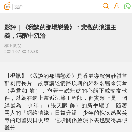
影評｜《我談的那場戀愛》：悲觀的浪漫主
義，清醒中沉淪
樓上戲院
2024-07-30 17:38
【橙訊】
《我談的那場戀愛》是香港導演何妙祺首
部劇情長片，故事講述情路坎坷的婦科名醫余笑琴
（吳君如 飾），抱著一試無妨的心態下載交友軟
件，以為在網上邂逅法籍工程師，但實際上是一個
綽號為「少年」（張天賦 飾）的新手騙子。隨著
兩人的「網絡情緣」日益升溫，少年的愧疚感與笑
琴的期望與日俱增，這段關係愈演下去也變得真假
難分。