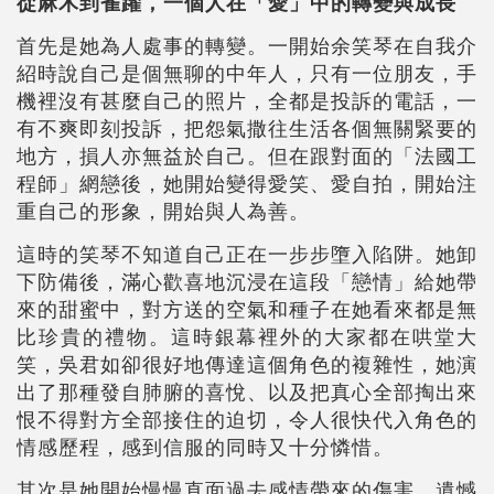
從麻木到雀躍，一個人在「愛」中的轉變與成長
首先是她為人處事的轉變。一開始余笑琴在自我介
紹時說自己是個無聊的中年人，只有一位朋友，手
機裡沒有甚麼自己的照片，全都是投訴的電話，一
有不爽即刻投訴，把怨氣撒往生活各個無關緊要的
地方，損人亦無益於自己。但在跟對面的「法國工
程師」網戀後，她開始變得愛笑、愛自拍，開始注
重自己的形象，開始與人為善。
這時的笑琴不知道自己正在一步步墮入陷阱。她卸
下防備後，滿心歡喜地沉浸在這段「戀情」給她帶
來的甜蜜中，對方送的空氣和種子在她看來都是無
比珍貴的禮物。這時銀幕裡外的大家都在哄堂大
笑，吳君如卻很好地傳達這個角色的複雜性，她演
出了那種發自肺腑的喜悅、以及把真心全部掏出來
恨不得對方全部接住的迫切，令人很快代入角色的
情感歷程，
感到信服的同時又十分憐惜
。
其次是她開始慢慢直面過去感情帶來的傷害、遺憾