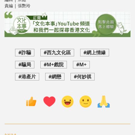
責編 | 張艷玲
#詐騙
#西九文化區
#網上情緣
#騙局
#M+戲院
#M+
#港產片
#網戀
#何妙祺