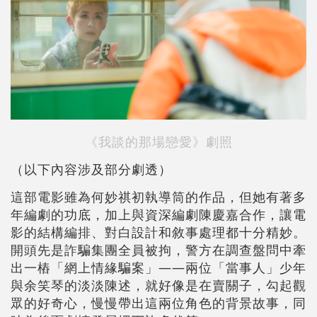
《我談的那場戀愛》劇照
（以下內容涉及部分劇透）
這部電影雖為何妙祺初執導筒的作品，但她有著多
年編劇的功底，加上與資深編劇陳慶嘉合作，讓電
影的結構編排、對白設計和敘事處理都十分精妙。
開頭先是詐騙集團全員被拘，警方在調查盤問中牽
出一樁「網上情緣騙案」——兩位「當事人」少年
與余笑琴的淡淡陳述，就好像是在賣關子，勾起觀
眾的好奇心，慢慢帶出這兩位角色的背景故事，同