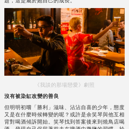
題，這是屬於她自己的成長。
《我談的那場戀愛》劇照
沒有被染缸改變的善良
但明明初嚐「勝利」滋味、沾沾自喜的少年，態度
又是在什麼時候轉變的呢？或許是余笑琴與他互相
背對喝酒傾訴開始。笑琴找到答案後來到燒鳥店喝
酒，發現自己保留著前夫在啤酒中撒鹽的習慣，於