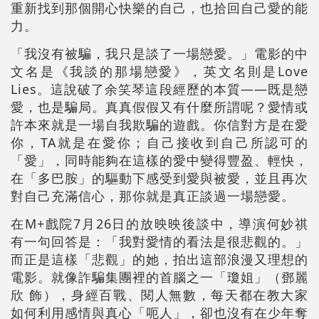
重新找到那個開心快樂的自己，也拾回自己愛的能
力。
「我沒有被騙，我只是談了一場戀愛。」電影的中
文名是《我談的那場戀愛》，英文名則是Love
Lies。這說破了余笑琴這段經歷的本質——既是戀
愛，也是騙局。真真假假又有什麼所謂呢？愛情或
許本來就是一場自我欺騙的遊戲。你信對方是在愛
你，TA就是在愛你；自己接收到自己所認可的
「愛」，同時能夠在這樣的愛中變得豐盈、輕快，
在「多巴胺」的驅動下感受到愛與被愛，並且再次
對自己充滿信心，那你就是真正談過一場戀愛。
在M+戲院7月26日的放映映後談中，導演何妙祺
有一句回答是：「我對愛情的看法是很悲觀的。」
而正是這樣「悲觀」的她，拍出這部浪漫又理想的
電影。就像詐騙集團裡的首腦之一「瓊姐」（鄧麗
欣 飾），身經百戰、
閱人無數
，每天都在教大家
如何利用感情與真心「呃人」，卻也沒有在少年奪