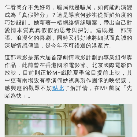
乍看簡介不免好奇，騙局就是騙局，如何能夠演變
成為「真假難分」？這是導演何妙祺從新鮮角度的
巧妙設計。她藉著一樁網絡情緣騙案，帶出自己對
愛情本質真真假假的思考與探討。這既是一部誇
張、浪漫化的喜劇，同時又很好地將細膩而真誠的
深層情感傳達，是今年不可錯過的港產片。
這部電影是第六屆首部劇情電影計劃的專業組得獎
作品，此前曾在香港國際電影節、北京國際電影節
放映，目前則正於M+戲院夏季節目提前上映，其
中更有兩場設有導演何妙祺與製作團隊的映後談，
感興趣的觀眾不妨
點此
了解詳情，在M+戲院「先
睹為快」。