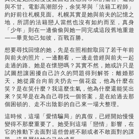
與不甘。電影高潮部分，余笑琴與「法籍工程師」
約好前往札幌見面。札幌其實是她與前夫的記憶之
地，所謂的法籍戀人當然也沒有如約而至，真身
「少年」則在一邊偷偷與她一同完成這段舊地重遊
——畢竟知己知彼，百戰百勝。
想要尋找回憶的她，先是在照相館取回了若干年前
與前夫的照片，一邊翻看，一邊走曾經與前夫一起
走過的路。她是在懷戀嗎？其實不然，她或許只是
試圖想讓困擾自己許久的問題得到解答：離婚那
天，她從露台向前夫扔去一個花盆，他為什麼在
笑？是在笑什麼？我這麼生氣，他為什麼還能笑出
來？笑琴是在為自己尋找一個答案，是在給過去那
個困頓的、走不出陰影的自己來一場大整理。
這時候，這場「愛情騙局」的真假，已經開始慢慢
變得不那麼重要了。她受到這場「戀情」影響，在
它的推動下去面對這些曾經不願或者不敢面對的課