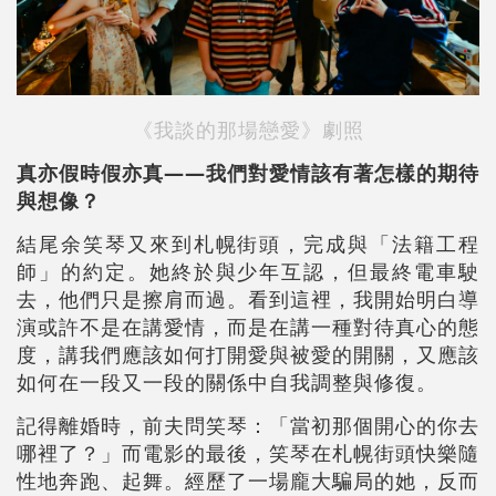
《我談的那場戀愛》劇照
真亦假時假亦真——我們對愛情該有著怎樣的期待
與想像？
結尾余笑琴又來到札幌街頭，完成與「法籍工程
師」的約定。她終於與少年互認，但最終電車駛
去，他們只是擦肩而過。看到這裡，我開始明白導
演或許不是在講愛情，而是在講一種對待真心的態
度，講我們應該如何打開愛與被愛的開關，又應該
如何在一段又一段的關係中自我調整與修復。
記得離婚時，前夫問笑琴：「當初那個開心的你去
哪裡了？」而電影的最後，笑琴在札幌街頭快樂隨
性地奔跑、起舞。經歷了一場龐大騙局的她，反而