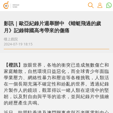
影訊｜歐亞紀錄片週舉辦中 《蜻蜓飛過的歲
月》記錄韓國高考帶來的傷痛
樓上戲院
2024-07-19 18:15
【橙訊】
放眼世界，各地的衝突已造成無數傷亡和
家庭離散，自然環境日益惡化，而全球青少年面臨
學業壓力、網絡性暴力和壓迫等各種挑戰，人類活
在一個長期充滿不確定性和紛亂的世界。透過紀錄
片製作人的鏡頭，觀眾得以一睹人類在逆境中的堅
韌，以及對自由與平等的追求，並與紀錄片中描繪
的經歷產生共鳴。
近日，歐盟駐香港及澳門辦事處與百老匯電影中心