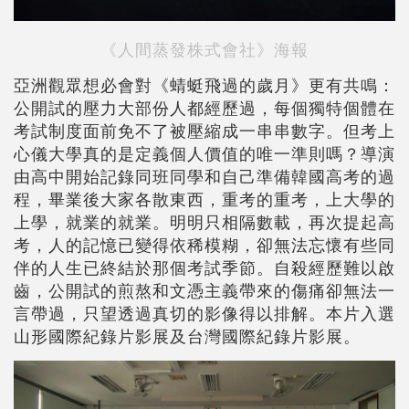
《人間蒸發株式會社》海報
亞洲觀眾想必會對《蜻蜓飛過的歲月》更有共鳴：
公開試的壓力大部份人都經歷過，每個獨特個體在
考試制度面前免不了被壓縮成一串串數字。但考上
心儀大學真的是定義個人價值的唯一準則嗎？導演
由高中開始記錄同班同學和自己準備韓國高考的過
程，畢業後大家各散東西，重考的重考，上大學的
上學，就業的就業。明明只相隔數載，再次提起高
考，人的記憶已變得依稀模糊，卻無法忘懷有些同
伴的人生已終結於那個考試季節。自殺經歷難以啟
齒，公開試的煎熬和文憑主義帶來的傷痛卻無法一
言帶過，只望透過真切的影像得以排解。本片入選
山形國際紀錄片影展及台灣國際紀錄片影展。