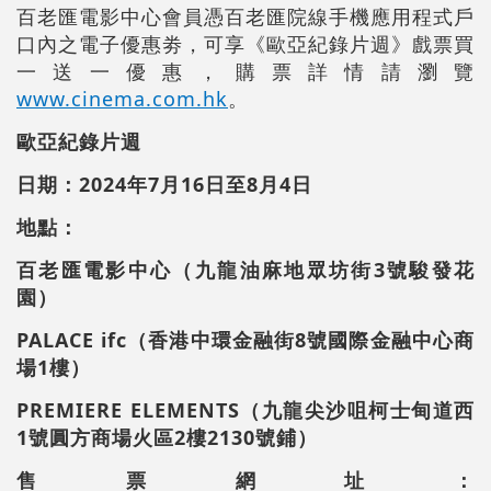
百老匯電影中心會員憑百老匯院線手機應用程式戶
口內之電子優惠劵，可享《歐亞紀錄片週》戲票買
一送一優惠，購票詳情請瀏覽
www.cinema.com.hk
。
歐亞紀錄片週
日期：2024年7月16日至8月4日
地點：
百老匯電影中心（九龍油麻地眾坊街3號駿發花
園）
PALACE ifc（香港中環金融街8號國際金融中心商
場1樓）
PREMIERE ELEMENTS（九龍尖沙咀柯士甸道西
1號圓方商場火區2樓2130號鋪）
售票網址：