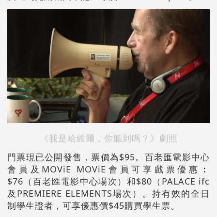
《我是哈維爾，你聽到嗎？》劇照
門票現已公開發售，票價為$95。百老匯電影中心
會員及MOViE MOViE會員可享戲票優惠︰
$76（百老匯電影中心場次）和$80（PALACE ifc
及PREMIERE ELEMENTS場次）。持有效的全日
制學生證者，可享優惠價$45購買學生票。