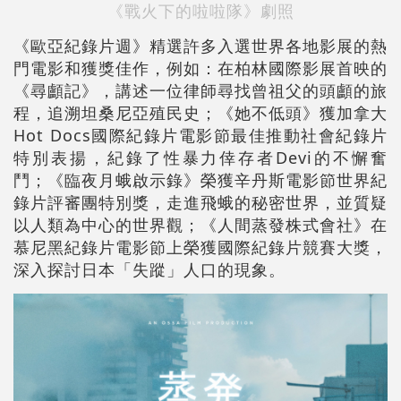
《戰火下的啦啦隊》劇照
《歐亞紀錄片週》精選許多入選世界各地影展的熱
門電影和獲獎佳作，例如：在柏林國際影展首映的
《尋顱記》，講述一位律師尋找曾祖父的頭顱的旅
程，追溯坦桑尼亞殖民史；《她不低頭》獲加拿大
Hot Docs國際紀錄片電影節最佳推動社會紀錄片
特別表揚，紀錄了性暴力倖存者Devi的不懈奮
鬥；《臨夜月蛾啟示錄》榮獲辛丹斯電影節世界紀
錄片評審團特別獎，走進飛蛾的秘密世界，並質疑
以人類為中心的世界觀；《人間蒸發株式會社》在
慕尼黑紀錄片電影節上榮獲國際紀錄片競賽大獎，
深入探討日本「失蹤」人口的現象。