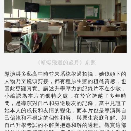
《蜻蜓飛過的歲月》劇照
導演洪多藝高中時並未系統學過拍攝，她鏡頭下的
人物乃至鏡頭剪接，都有種原生態的粗糙質感，也
因此更顯真實。講述升學壓力的紀錄片不在少數，
小編認為本片的獨特之處，在於它跨越了多年時
間，是導演對自己和身邊朋友的記錄，當中見證了
她本人的成長和友情的變化，而本片也是導演與自
己偏執和不穩定的個性和解、與原生家庭和解、與
自己升學考試的不解與抱怨和解的過程。觀賞這部