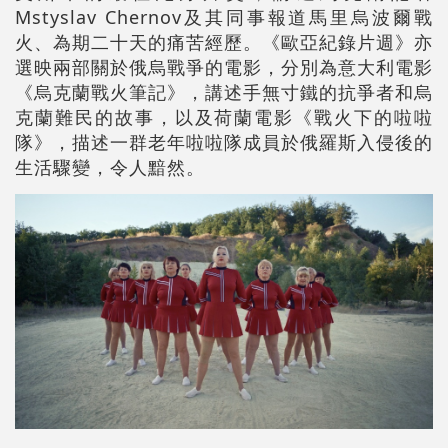
Mstyslav Chernov及其同事報道馬里烏波爾戰
火、為期二十天的痛苦經歷。《歐亞紀錄片週》亦
選映兩部關於俄烏戰爭的電影，分別為意大利電影
《烏克蘭戰火筆記》，講述手無寸鐵的抗爭者和烏
克蘭難民的故事，以及荷蘭電影《戰火下的啦啦
隊》，描述一群老年啦啦隊成員於俄羅斯入侵後的
生活驟變，令人黯然。