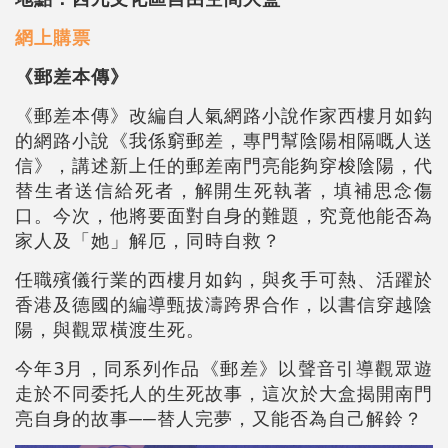
網上購票
《郵差本傳》
《郵差本傳》改編自人氣網路小說作家西樓月如鈎
的網路小說《我係窮郵差，專門幫陰陽相隔嘅人送
信》，講述新上任的郵差南門亮能夠穿梭陰陽，代
替生者送信給死者，解開生死執著，填補思念傷
口。今次，他將要面對自身的難題，究竟他能否為
家人及「她」解厄，同時自救？
任職殯儀行業的西樓月如鈎，與炙手可熱、活躍於
香港及德國的編導甄拔濤跨界合作，以書信穿越陰
陽，與觀眾橫渡生死。
今年3月，同系列作品《郵差》以聲音引導觀眾遊
走於不同委托人的生死故事，這次於大盒揭開南門
亮自身的故事──替人完夢，又能否為自己解鈴？