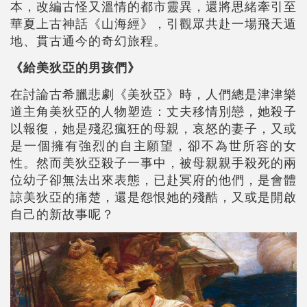
本，改編古怪又溫情的都市靈異，還將思緒牽引至
華夏上古神話《山海經》，引觀眾共赴一場飛天遁
地、貫古通今的奇幻旅程。
《給美狄亞的男孩們》
在討論古希臘悲劇《美狄亞》時，人們總是津津樂
道主角美狄亞的人物塑造：丈夫移情別戀，她殺子
以報復，她是殘忍瘋狂的母親，哀怒的妻子，又或
是一個擁有強烈的自主願望，卻不為世所容的女
性。然而美狄亞殺子一事中，被母親親手殺死的兩
位幼子卻無法出來表態，已赴冥府的他們，是會體
諒美狄亞的痛楚，還是怨恨她的殘酷，又或是開啟
自己的新故事呢？