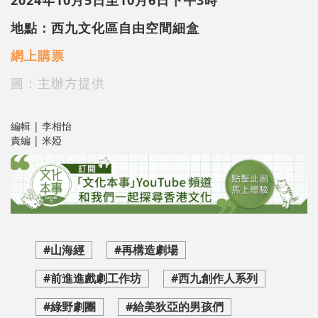
地點：西九文化區自由空間細盒
網上購票
圖：主辦方提供
編輯 | 李相怡
責編 | 米婭
#山海經
#再構造劇場
#前進進戲劇工作坊
#西九創作人系列
#綠野劇團
#給美狄亞的男孩們