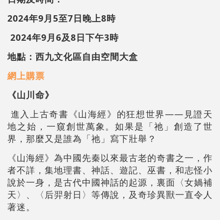
2024年9月5至7日
晚上8時
2024年9月6及8日
下午3時
地點：西九文化區自由空間大盒
網上購票
《山川命》
進入上古奇書《山海經》的狂想世界——見證天
地之始，一窺創世萬象。如果是「祂」創造了世
界，那麼又是誰為「祂」寫下壯舉？
《山海經》為中國先秦以來最古老的奇書之一，作
者不詳，集地理書、神話、遊記、巫書，和志怪小
說於一身，是古代中國神話的起源，裏面〈女媧補
天〉、〈后羿射日〉等傳說，及奇珍異獸一直令人
著迷。