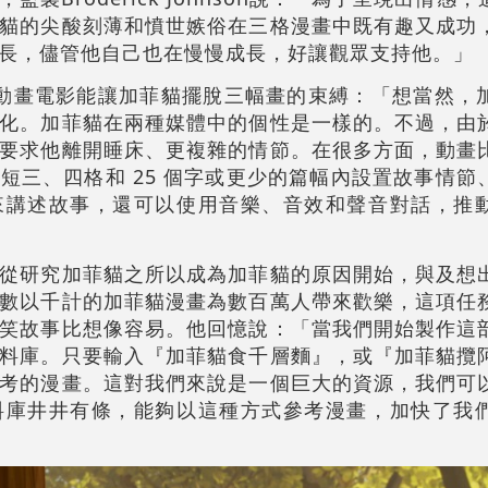
貓的尖酸刻薄和憤世嫉俗在三格漫畫中既有趣又成功
長，儘管他自己也在慢慢成長，好讓觀眾支持他。」
到一部動畫電影能讓加菲貓擺脫三幅畫的束縛：「想當然
化。加菲貓在兩種媒體中的個性是一樣的。不過，由
要求他離開睡床、更複雜的情節。在很多方面，動畫
短三、四格和 25 個字或更少的篇幅內設置故事情節
來講述故事，還可以使用音樂、音效和聲音對話，推
從研究加菲貓之所以成為加菲貓的原因開始，與及想
數以千計的加菲貓漫畫為數百萬人帶來歡樂，這項任
笑故事比想像容易。他回憶說：「當我們開始製作這
料庫。只要輸入『加菲貓食千層麵』，或『加菲貓攬
考的漫畫。這對我們來說是一個巨大的資源，我們可
料庫井井有條，能夠以這種方式參考漫畫，加快了我