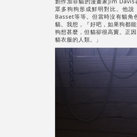
創作加菲貓的漫畫家Jim Da
眾多狗狗形成鮮明對比。他說：
Basset等等。但當時沒有
貓。我想，『好吧，如果狗都能
狗想甚麼，但貓卻很高竇。正因
貓衣服的人類。」