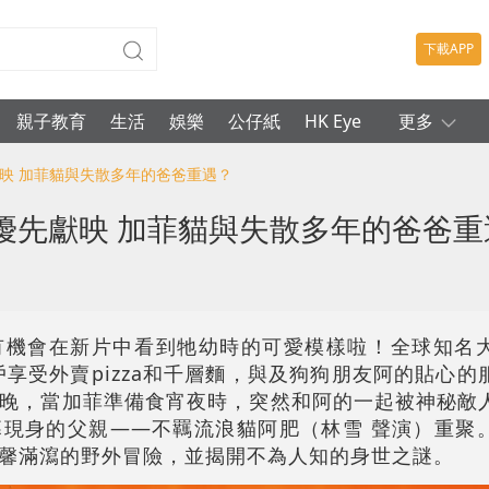
下載APP
親子教育
生活
娛樂
公仔紙
HK Eye
更多
獻映 加菲貓與失散多年的爸爸重遇？
優先獻映 加菲貓與失散多年的爸爸重
有機會在新片中看到牠幼時的可愛模樣啦！全球知名
戶享受外賣pizza和千層麵，與及狗狗朋友阿的貼心的
晚，當加菲準備食宵夜時，突然和阿的一起被神秘敵
現身的父親——不羈流浪貓阿肥（林雪 聲演）重聚
馨滿瀉的野外冒險，並揭開不為人知的身世之謎。