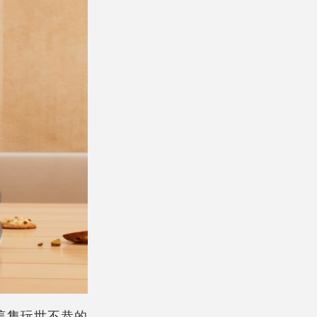
，這隻玩世不恭的