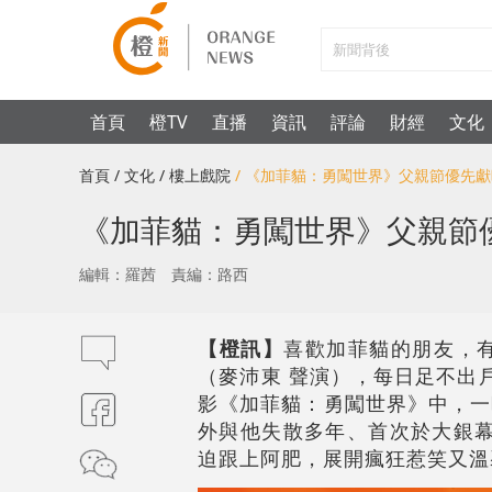
首頁
橙TV
直播
資訊
評論
財經
文化
首頁
/ 文化
/ 樓上戲院
/ 《加菲貓：勇闖世界》父親節優先
《加菲貓：勇闖世界》父親節
編輯：羅茜
責編：路西
【橙訊】
喜歡加菲貓的朋友，
（麥沛東 聲演），每日足不出
影《加菲貓：勇闖世界》中，一
外與他失散多年、首次於大銀幕
迫跟上阿肥，展開瘋狂惹笑又溫