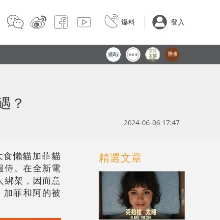
爆料
登入
遇？
2024-06-06 17:47
大食懶貓加菲貓
精選文章
服侍。在全新電
人綁架，因而意
。加菲和阿的被