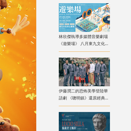
林欣傑執導多媒體音樂劇場
《遊樂場》 八月東九文化中
心上演
伊藤潤二的恐怖美學登陸華
語劇 《聰明鎮》還原經典角
色卻掀兩極評價