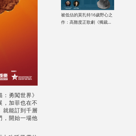
被低估的莫扎特16歲野心之
作：高難度正歌劇《獨裁君
主斯拉》迎來香港首演
貓：勇闖世界》
展，加菲也在不
，就能訂到千層
門，開始一場他