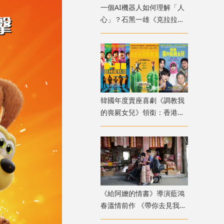
一個AI機器人如何理解「人
心」？石黑一雄《克拉拉與
太陽》改編電影十月上映
韓國年度賣座喜劇《調教我
的喪屍女兒》領銜：香港韓
國電影週8月放映
《給阿嬤的情書》導演藍鴻
春溫情前作 《帶你去見我
媽》暖心上映