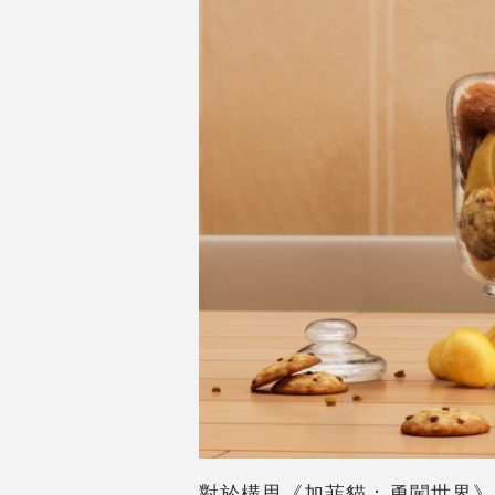
對於構思《加菲貓：勇闖世界》，監