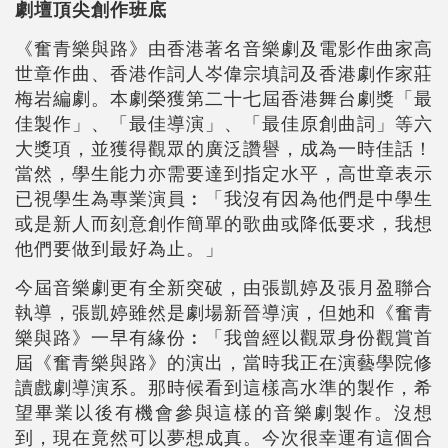
劇壇頂尖創作班底
《奮青樂與路》由香港著名音樂劇及電影作曲家高
世章作曲、香港作詞人岑偉宗填詞及香港劇作家莊
梅岩編劇。本劇榮獲第二十七屆香港舞台劇獎「最
佳製作」、「最佳導演」、「最佳原創曲詞」等六
大獎項，並獲得觀眾的廣泛讚譽，成為一時佳話！
當然，學生能力亦需要達到指定水平，高世章表示
已視學生為專業演員︰「我沒有因為他們是中學生
或是新人而刻意創作簡單的歌曲或降低要求，我想
他們要做到最好為止。」
今屆音樂劇更有全新突破，由張凱婷及張月盈聯合
執導，張凱婷雖然是劇場新晉導演，但她和《奮青
樂與路》一早有緣份︰「我曾經以觀眾身份觀賞首
屆《奮青樂與路》的演出，當時我正在演藝學院修
讀戲劇導演系。那時候看到這樣高水準的製作，希
望畢業以後有機會參與這樣的音樂劇製作。沒想
到，現在竟然可以夢想成真。今次很幸運有這個合