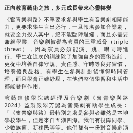
正向教育藝術之旅，多元成長帶來心靈轉變
《奮青樂與路》不單要求參與學生有音樂劇相關能
力，更要求學生言出必行，一旦報名參加音樂劇，
就要全力投入其中，絕不能臨陣退縮，而且亦需要
兼顧學業。音樂劇被譽為演員的三重威脅（triple
threat），因為演員必須能演、跳、唱同時進
行。學生在這次的訓練除了加強自身的藝術造詣，
更從中培養自律守規、責任感、守時等良好習慣，
培養優良品格。有學生在參與計劃後懂得時間管
理，而且學會正確紓壓，在他們整個學習和生活中
都能發揮作用。
演藝進修學院總經理及音樂劇《奮青樂與路
2024》監製嚴翠芳認為音樂劇有助學生成長︰
「《奮青樂與路》最特別之處是參與者雖然是本地
學校學生，但是來自五湖四海。我們有視障同學、
少數族裔、新移民等等。他們都有一份對音樂劇演