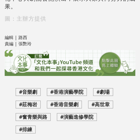
果。
圖：主辦方提供
編輯 | 路西
責編 | 張艷玲
#音樂劇
#香港演藝學院
#劇場
#莊梅岩
#香港音樂劇
#高世章
#奮青樂與路
#演藝進修學院
#排練