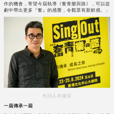
作的機會，寄望今屆執導《奮青樂與路》，可以從
劇中帶出更多『奮』的感覺，令觀眾有新鮮感。」
作詞人岑偉宗
一屆傳承一屆