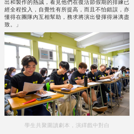
出和製作的熱誠，看見他們在復活節假期的排練已
經全程投入，自覺性有所提高，而且不怕錯誤，亦
懂得在團隊內互相幫助，務求將演出發揮得淋漓盡
致。」
學生共聚圍讀劇本，演繹戲中對白