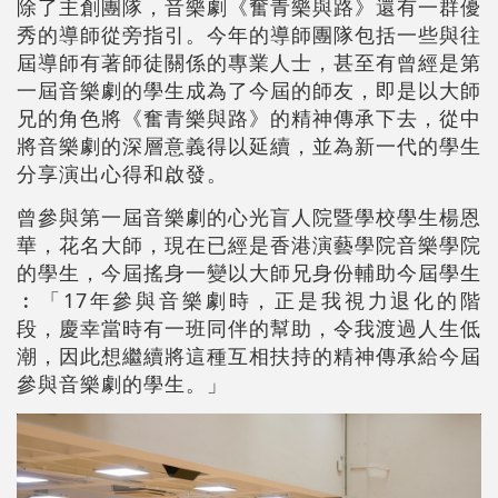
除了主創團隊，音樂劇《奮青樂與路》還有一群優
秀的導師從旁指引。今年的導師團隊包括一些與往
屆導師有著師徒關係的專業人士，甚至有曾經是第
一屆音樂劇的學生成為了今屆的師友，即是以大師
兄的角色將《奮青樂與路》的精神傳承下去，從中
將音樂劇的深層意義得以延續，並為新一代的學生
分享演出心得和啟發。
曾參與第一屆音樂劇的心光盲人院暨學校學生楊恩
華，花名大師，現在已經是香港演藝學院音樂學院
的學生，今屆搖身一變以大師兄身份輔助今屆學生
︰「17年參與音樂劇時，正是我視力退化的階
段，慶幸當時有一班同伴的幫助，令我渡過人生低
潮，因此想繼續將這種互相扶持的精神傳承給今屆
參與音樂劇的學生。」