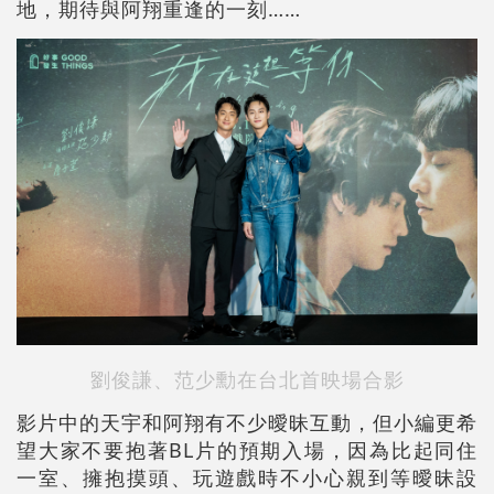
地，期待與阿翔重逢的一刻……
劉俊謙、范少勳在台北首映場合影
影片中的天宇和阿翔有不少曖昧互動，但小編更希
望大家不要抱著BL片的預期入場，因為比起同住
一室、擁抱摸頭、玩遊戲時不小心親到等曖昧設