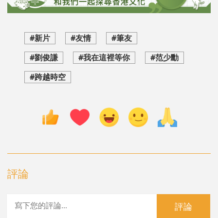
#新片
#友情
#筆友
#劉俊謙
#我在這裡等你
#范少勳
#跨越時空
評論
評論