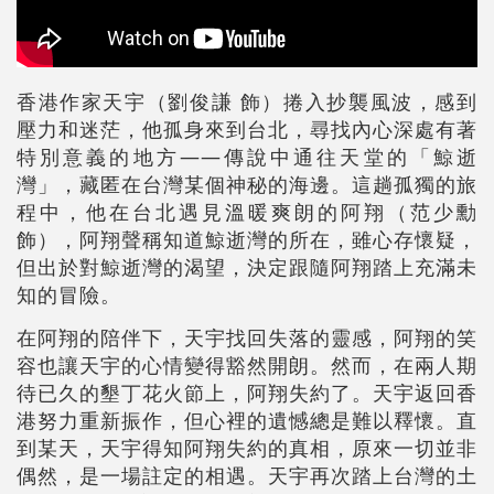
香港作家天宇（劉俊謙 飾）捲入抄襲風波，感到
壓力和迷茫，他孤身來到台北，尋找內心深處有著
特別意義的地方——傳說中通往天堂的「鯨逝
灣」，藏匿在台灣某個神秘的海邊。這趟孤獨的旅
程中，他在台北遇見溫暖爽朗的阿翔（范少勳
飾），阿翔聲稱知道鯨逝灣的所在，雖心存懷疑，
但出於對鯨逝灣的渴望，決定跟隨阿翔踏上充滿未
知的冒險。
在阿翔的陪伴下，天宇找回失落的靈感，阿翔的笑
容也讓天宇的心情變得豁然開朗。然而，在兩人期
待已久的墾丁花火節上，阿翔失約了。天宇返回香
港努力重新振作，但心裡的遺憾總是難以釋懷。直
到某天，天宇得知阿翔失約的真相，原來一切並非
偶然，是一場註定的相遇。天宇再次踏上台灣的土