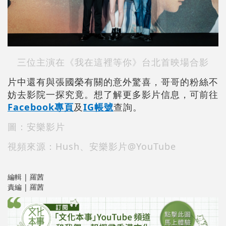
三位主演在《我在這裡等你》台北首映場合影
片中還有與張國榮有關的意外驚喜，哥哥的粉絲不
妨去影院一探究竟。想了解更多影片信息，可前往
Facebook專頁
及
IG帳號
查詢。
圖：安樂影片
視頻來源：Hush、安樂影片@YouTube
編輯 | 羅茜
責編 | 羅茜