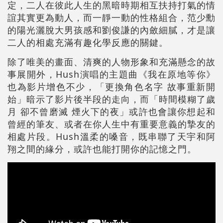
定，二人在彼此人生的黑暗時期相互扶持打氣的情
誼其實更為動人，而一靜一動的性格組合，范少勳
的陽光灑脫大男孩感和劉俊謙的內斂細膩，才是讓
二人的相處充滿有趣化學反應的關鍵。
除了唯美的畫面、清爽的人物形象和充滿懸念的故
事展開外，Hush演唱的主題曲《我在原地等你》
也為影片增色不少，「更換角色名字 故事重新開
始」暗示了影片後半段的走向，而「時間模糊了歲
月 卻不曾磨滅 煙火下的夜」或許也會讓你想起和
曾經的筆友、或者在你人生中有重要意義的摯友的
相處片段。Hush溫柔的嗓音，既串聯了天宇和阿
翔之間的緣分，或許也能打開你的記憶之門。