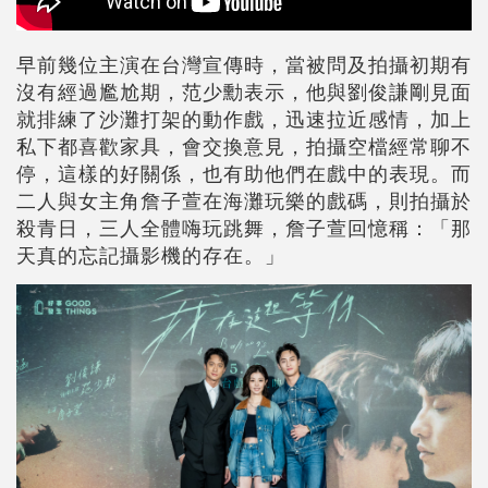
早前幾位主演在台灣宣傳時，當被問及拍攝初期有
沒有經過尷尬期，范少勳表示，他與劉俊謙剛見面
就排練了沙灘打架的動作戲，迅速拉近感情，加上
私下都喜歡家具，會交換意見，拍攝空檔經常聊不
停，這樣的好關係，也有助他們在戲中的表現。而
二人與女主角詹子萱在海灘玩樂的戲碼，則拍攝於
殺青日，三人全體嗨玩跳舞，詹子萱回憶稱：「那
天真的忘記攝影機的存在。」