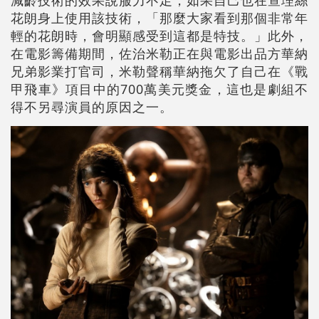
花朗身上使用該技術，「那麼大家看到那個非常年
輕的花朗時，會明顯感受到這都是特技。」此外，
在電影籌備期間，佐治米勒正在與電影出品方華納
兄弟影業打官司，米勒聲稱華納拖欠了自己在《戰
甲飛車》項目中的700萬美元獎金，這也是劇組不
得不另尋演員的原因之一。