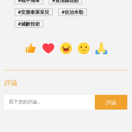
#戰甲飛車
#查理絲花朗
#安雅泰萊采兒
#佐治米勒
#減齡技術
評論
評論