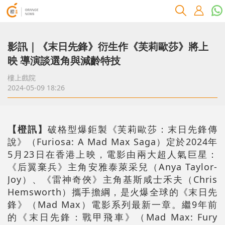
影訊｜《末日先鋒》衍生作《芙莉歐莎》將上
映 導演談選角與減齡特技
樓上戲院
2024-05-09 18:26
【橙訊】
破格型爆鉅製《芙莉歐莎：末日先鋒傳
說》（Furiosa: A Mad Max Saga）定於2024年
5月23日在香港上映，電影由兩大超人氣巨星：
《后翼棄兵》主角安雅泰萊采兒（Anya Taylor-
Joy）、《雷神奇俠》主角基斯咸士禾夫（Chris
Hemsworth）攜手擔綱，是火爆全球的《末日先
鋒》（Mad Max）電影系列最新一章。繼9年前
的《末日先鋒：戰甲飛車》（Mad Max: Fury