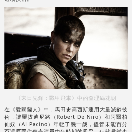
《末日先鋒：戰甲飛車》中的查理絲花朗
在《愛爾蘭人》中，馬田史高西斯運用大量減齡技
術，讓羅拔迪尼路（Robert De Niro）和阿爾柏
仙奴（Al Pacino）年輕了幾十歲，儘管未能百分
百還原兩位傳奇演員中年時期的風采，但該嘗試也