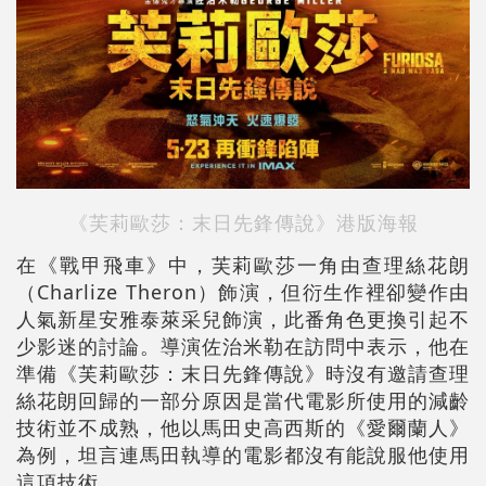
《芙莉歐莎：末日先鋒傳說》港版海報
在《戰甲飛車》中，芙莉歐莎一角由查理絲花朗
（Charlize Theron）飾演，但衍生作裡卻變作由
人氣新星安雅泰萊采兒飾演，此番角色更換引起不
少影迷的討論。導演佐治米勒在訪問中表示，他在
準備《芙莉歐莎：末日先鋒傳說》時沒有邀請查理
絲花朗回歸的一部分原因是當代電影所使用的減齡
技術並不成熟，他以馬田史高西斯的《愛爾蘭人》
為例，坦言連馬田執導的電影都沒有能說服他使用
這項技術。