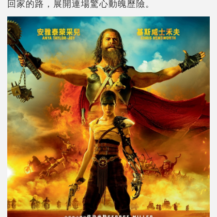
回家的路，展開連場驚心動魄歷險。