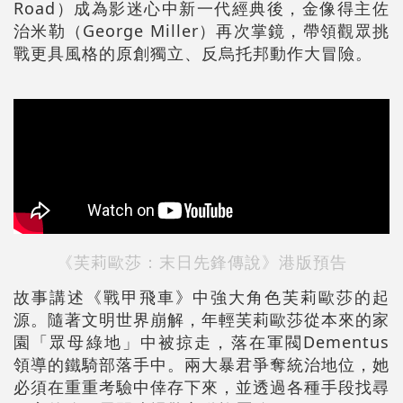
Road）成為影迷心中新一代經典後，金像得主佐
治米勒（George Miller）再次掌鏡，帶領觀眾挑
戰更具風格的原創獨立、反烏托邦動作大冒險。
《芙莉歐莎：末日先鋒傳說》港版預告
故事講述《戰甲飛車》中強大角色芙莉歐莎的起
源。隨著文明世界崩解，年輕芙莉歐莎從本來的家
園「眾母綠地」中被掠走，落在軍閥Dementus
領導的鐵騎部落手中。兩大暴君爭奪統治地位，她
必須在重重考驗中倖存下來，並透過各種手段找尋