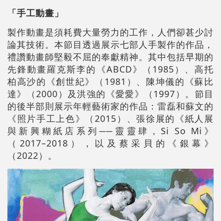
「手工動畫」
製作動畫是須耗費大量勞力的工作，人們卻甚少討
論其技術。本節目透過展示七部人手製作的作品，
禮讚動畫師堅毅不屈的奉獻精神。其中包括早期的
先鋒動畫羅克斯李的《ABCD》（1985）、高托
柏高沙的《創世紀》（1981）、陳坤儀的《蘇比
達》（2000）及洪強的《愛愛》（1997）。節目
的後半部則展示年輕藝術家的作品：雷磊和蘇文的
《照片手工上色》（2015）、張徐展的《紙人展
與新興糊紙店系列──靈靈肆，Si So Mi》
（2017–2018），以及蔡采貝的《銀幕》
（2022）。