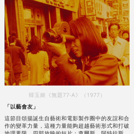
韓玉姬《無題77-A》（1977）
「以藝會友」
這節目頌揚誕生自藝術和電影製作圈中的友誼和合
作的變革力量，這種力量能夠超越藝術形式和打破
地理界限。四部放映的短片：查爾斯．阿特拉斯、