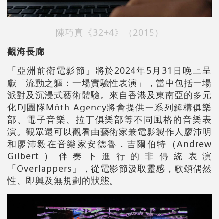
陳巧真《32+4》（2015）
觀海長廊
「亞洲前衛電影節」將於2024年5月31日晚上呈
獻「流動之軀：一場實驗性表演」，當中包括一場
派對及沉浸式藝術體驗。來自香港及東南亞的多元
化DJ團隊Möth Agency將會提供一系列解構俱樂
部、電子音樂、拉丁俱樂部等不同風格的音樂表
演。觀眾還可以觀看由藝術家兼電影製作人廖沛明
和廖沛毅在音樂家安德魯．吉爾伯特（Andrew
Gilbert）伴奏下進行的非傳統表演
「Overlappers」，從電影節汲取靈感，歌頌偶然
性、即興及無規劃的狀態。