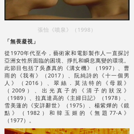
張怡《噴泉》（1998）
「無畏凝視」
從1970年代至今，藝術家和電影製作人一直探討
亞洲女性所面臨的困境、掙扎和瞬息萬變的環境。
此節目包括了吳彥真的《溝女機》（1997）、曹
雨的《我有》（2017）、阮純詩的《十一個男
人》（2016）、翠絲．莫法特的《母親》
（2009）、出光真子的《清子的狀況》
（1989）、拉真達高的《主婦日記》（1978）、
雪美蓮的《安詳辭世》（1975）、楊紫燁的《鏡
點》（1982）和韓玉姬的《無題77-A》
（1977）。