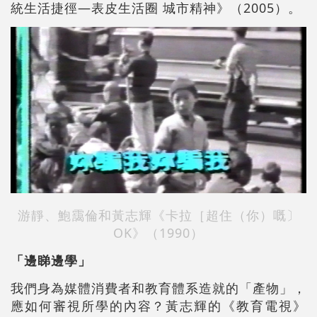
統生活捷徑—表皮生活圈 城市精神》（2005）。
游靜、鮑靄倫和黃志輝《卡拉［超住（你）嘅〕
OK》（1990）
「邊睇邊學」
我們身為媒體消費者和教育體系造就的「產物」，
應如何審視所學的內容？黃志輝的《教育電視》