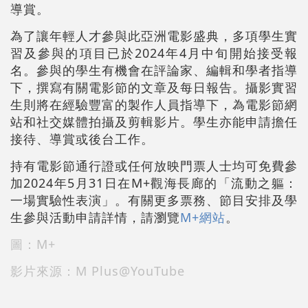
導賞。
為了讓年輕人才參與此亞洲電影盛典，多項學生實
習及參與的項目已於2024年4月中旬開始接受報
名。參與的學生有機會在評論家、編輯和學者指導
下，撰寫有關電影節的文章及每日報告。攝影實習
生則將在經驗豐富的製作人員指導下，為電影節網
站和社交媒體拍攝及剪輯影片。學生亦能申請擔任
接待、導賞或後台工作。
持有電影節通行證或任何放映門票人士均可免費參
加2024年5月31日在M+觀海長廊的「流動之軀：
一場實驗性表演」。有關更多票務、節目安排及學
生參與活動申請詳情，請瀏覽
M+網站
。
圖：M+
影片來源：M Plus@YouTube