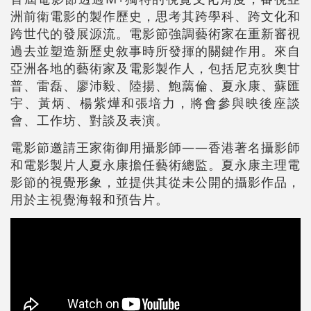
洲前衛電影的製作歷史，思考其跨學科、跨文化和
跨世代的發展源流。電影節強調藝術家在重新審視
過去並塑造新歷史敘事時所發揮的關鍵作用。來自
亞洲各地的藝術家及電影製作人，包括尼克狄奧甘
普、雷磊、廖沛毅、陸揚、鮑藹倫、夏永康、蘇匯
宇、黃炳、楊紫燁和張培力，將會參與映後座談
會、工作坊、對談及表演。
電影節邀請王家衛御用攝影師——香港著名攝影師
和電影製片人夏永康擔任藝術總監。夏永康主理電
影節的視覺形象，並提供其從未公開的攝影作品，
用於主視覺海報和預告片。