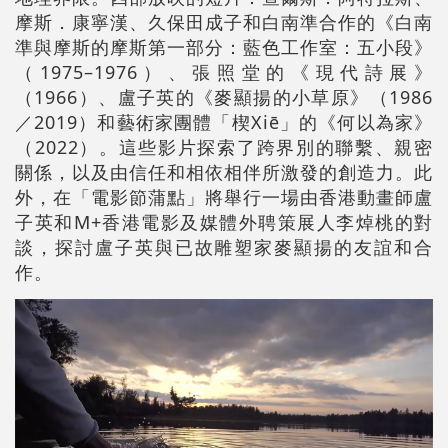
摩斯．康寧漢、久保田成子和白南準合作的《白南
準與摩斯的摩斯第一部分：藍色工作室：五小段》
（1975–1976）、張照堂的《現代詩展》
（1966）、盧子英的《麥顯揚的小草原》（1986
／2019）和藝術家團體「楔Xiē」的《何以為家》
（2022）。這些影片探索了跨界別的聯繫、親密
關係，以及由信任和相依相伴所激發的創造力。此
外，在「電影節蒲點」將舉行一場由香港動畫師盧
子英和M+香港電影及媒體外聘策展人李焯桃的對
談，探討盧子英與已故雕塑家麥顯揚的友誼和合
作。