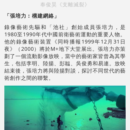
奉俊昊《支離滅裂》
「張培力︰構建網絡」
錄像藝術先驅和「池社」創始成員張培力，是
1980至1990年代中國前衛藝術運動的重要人物。
他的錄像藝術裝置《同時播報1999年12月31日
夜》（2000）將於M+地下大堂展出。張培力亦策
劃了一個流動影像放映，當中的藝術家皆曾為其學
生，包括李明、陸揚、彭韞、吳俊勇和易連。放映
結束後，張培力將與陸揚對談，探討不同世代的藝
術創作之間的聯繫。