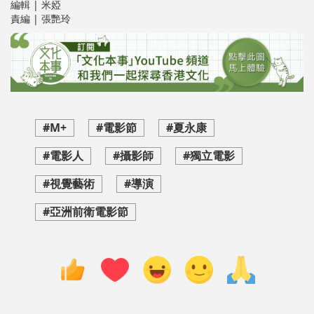
編輯 | 米婭
責編 | 張艷玲
#M+
#電影節
#夏永康
#電影人
#攝影師
#獨立電影
#視覺藝術
#導演
#亞洲前衛電影節