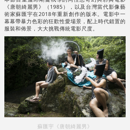
《唐朝綺麗男》（1985），以及台灣當代影像藝
術家蘇匯宇在2018年重新創作的版本。電影中一
幕幕帶暴力色彩的狂歡性愛場景，配上時代錯置的
服裝和佈景，大大挑戰傳統電影尺度。
蘇匯宇《唐朝綺麗男》