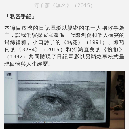
何子彥《無名》（2015）
「私密手記」
本節目放映的日記電影以親密的第一人稱敘事為
主，讓我們窺探家庭關係、代際創傷和個人衝突的
錯綜複雜。小口詩子的《眠花》（1991）、陳巧
真的《32+4》（2015）和河瀨直美的《擁抱》
（1992）共同體現了日記電影以另類敘事模式呈
現回憶與人生經歷。