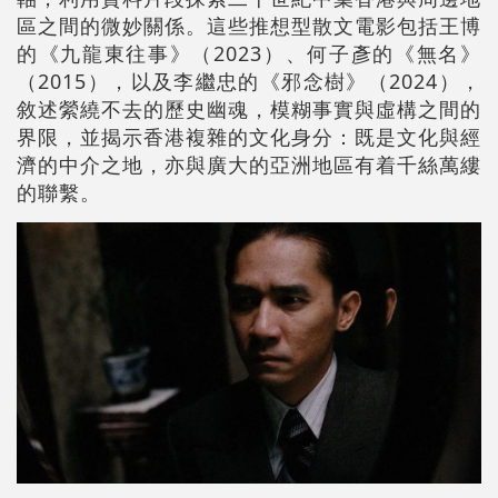
區之間的微妙關係。這些推想型散文電影包括王博
的《九龍東往事》（2023）、何子彥的《無名》
（2015），以及李繼忠的《邪念樹》（2024），
敘述縈繞不去的歷史幽魂，模糊事實與虛構之間的
界限，並揭示香港複雜的文化身分：既是文化與經
濟的中介之地，亦與廣大的亞洲地區有着千絲萬縷
的聯繫。