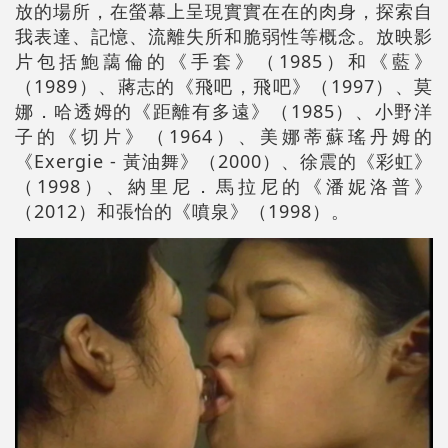
放的場所，在螢幕上呈現實實在在的肉身，探索自
我表達、記憶、流離失所和脆弱性等概念。放映影
片包括鮑藹倫的《手套》（1985）和《藍》
（1989）、蔣志的《飛吧，飛吧》（1997）、莫
娜．哈透姆的《距離有多遠》（1985）、小野洋
子的《切片》（1964）、美娜蒂蘇瑤丹姆的
《Exergie - 黃油舞》（2000）、徐震的《彩虹》
（1998）、納里尼．馬拉尼的《潘妮洛普》
（2012）和張怡的《噴泉》（1998）。