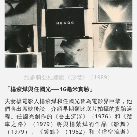
維多莉亞杜娜圖《形體》（1989）
「楊紫燁與任國光──16毫米實驗」
夫妻檔電影人楊紫燁和任國光皆為電影界巨擘，他
們將出席映後談，介紹早期類比底片拍攝的實驗過
程。任國光創作的《吾主沉浮》（1976）和《纜
車之路》（1979）將與楊紫燁的作品《影舞》
（1979）、《鏡點》（1982）和《虛空流逝》