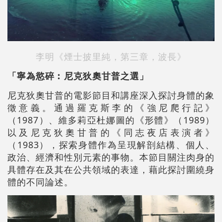
李明《煙士披里純，第三章，波長》
「寧為慾碎︰尼克狄奧甘普之選」
尼克狄奧甘普的電影節目和講座深入探討身體的象
徵意義。通過羅克斯李的《強尼爬行記》
（1987）、維多莉亞杜娜圖的《形體》（1989）
以及尼克狄奧甘普的《同志夜店表演者》
（1983），探索身體作為呈現解剖結構、個人、
政治、經濟和性別元素的事物。本節目關注肉身的
具體存在及其在公共領域的表達，藉此探討圍繞身
體的不同論述。