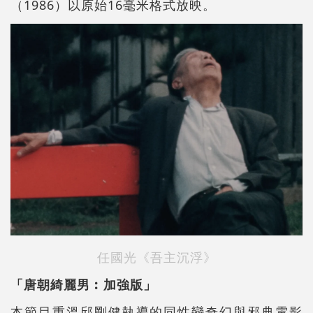
（1986）以原始16毫米格式放映。
任國光《吾主沉浮》
「唐朝綺麗男︰加強版」
本節目重溫邱剛健執導的同性戀奇幻與邪典電影