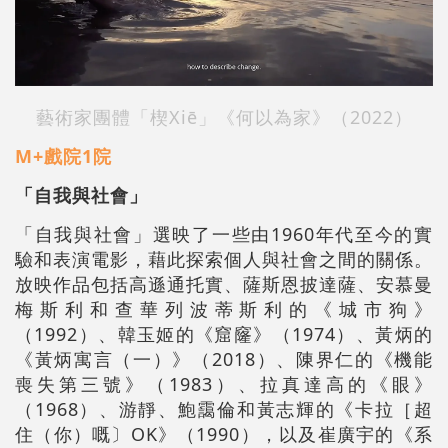
藝術家團體「楔Xiē」《何以為家》（2022）
M+戲院1院
「自我與社會」
「自我與社會」選映了一些由1960年代至今的實
驗和表演電影，藉此探索個人與社會之間的關係。
放映作品包括高遜通托實、薩斯恩披達薩、安慕曼
梅斯利和查華列波蒂斯利的《城市狗》
（1992）、韓玉姬的《窟窿》（1974）、黃炳的
《黃炳寓言（一）》（2018）、陳界仁的《機能
喪失第三號》（1983）、拉真達高的《眼》
（1968）、游靜、鮑靄倫和黃志輝的《卡拉［超
住（你）嘅〕OK》（1990），以及崔廣宇的《系