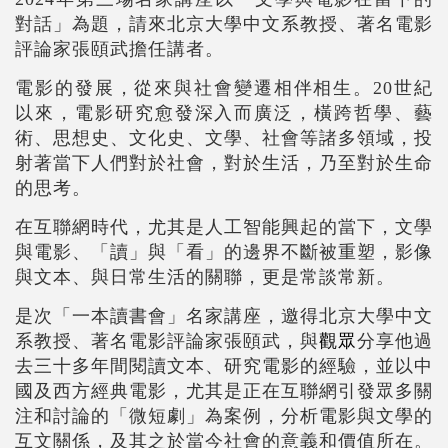
對話」為題，請來北京大學中文系教授、著名電影
評論家張頤武擔任講者。
電影的發展，從來與社會變遷相伴相生。20世紀
以來，電影研究愈發深入而廣泛，橫跨哲學、藝
術、思想史、文化史、文學、社會等諸多領域，投
射著當下人們對於社會，對於生活，乃至對於生命
的思考。
在互聯網時代，尤其是人工智能興起的當下，文學
與電影、「讀」與「看」的邊界不斷被重塑，影像
與文本、與日常生活的關聯，更是常談常新。
是次「一本讀書會」名家講座，邀得北京大學中文
觀眾
系教授、著名電影評論家張頤武，與
分享他過
去三十多年間閱讀文本、研究電影的經驗，並以中
國及西方經典電影，尤其是正在互聯網引發眾多關
注和討論的「微短劇」為案例，分析電影與文學的
互文關係，及其之於當今社會的意義和價值所在。