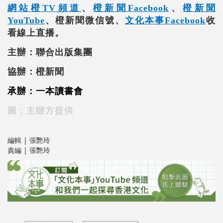
網站橙TV頻道
、
橙新聞Facebook
、
橙新聞
YouTube
、橙新聞微信號、
文化本事Facebook
收
看線上直播。
主辦：聯合出版集團
協辦：橙新聞
承辦：一本讀書會
圖：主辦方提供
編輯 | 張艷玲
責編 | 張艷玲