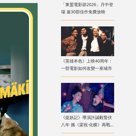
「東盟電影節2026」月中登
場 逾30部佳作免費放映
《英雄本色》上映40周年：
一部電影如何改變一座城市
《捉妖記》導演許誠毅蟄伏
八年 攜《梁祝·化蝶》再戰
動畫