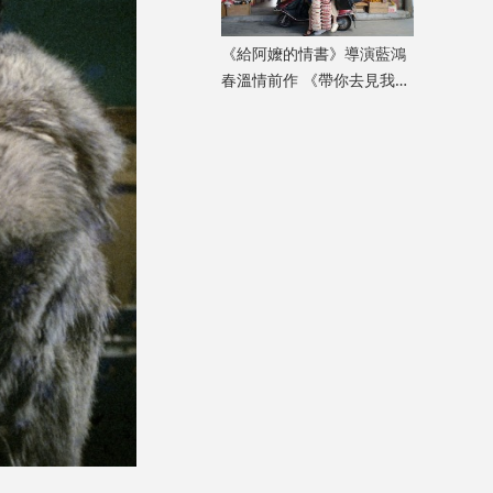
《給阿嬤的情書》導演藍鴻
春溫情前作 《帶你去見我
媽》暖心上映