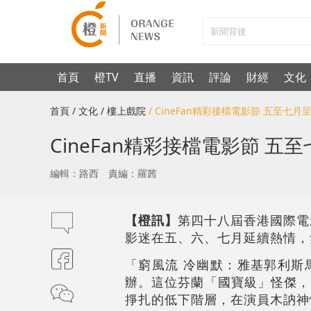
首頁
橙TV
直播
資訊
評論
財經
文化
首頁
/ 文化
/ 樓上戲院
/ CineFan精彩接檔電影節 五至
CineFan精彩接檔電影節
編輯：路西
責編：羅茜
【橙訊】
第四十八屆香港國際電影
影迷在五、六、七月延續熱情，
「窮風流 冷幽默：雅基郭利斯
辦。這位芬蘭「國寶級」怪傑，
掙扎的低下階層，在演員木訥神