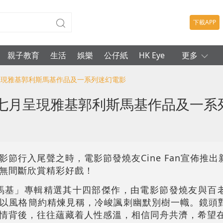
下載APP
親子教育
生活
娛樂
公仔紙
HK Eye
更多
七月呈現雅基郭利斯馬基作品及一系列迷幻電影
 五至七月呈現雅基郭利斯馬基作品及一
節行入尾聲之時，電影節發燒友Cine Fan宣佈推
無間斷欣賞精彩好戲！
馬基」專輯精選其十四部傑作，由電影節發燒友與百
以風格簡約精煉見稱，冷峻諷刺幽默別樹一幟。鏡頭
情背後，往往蘊藏着人性感溫，相信同舟共濟，希望