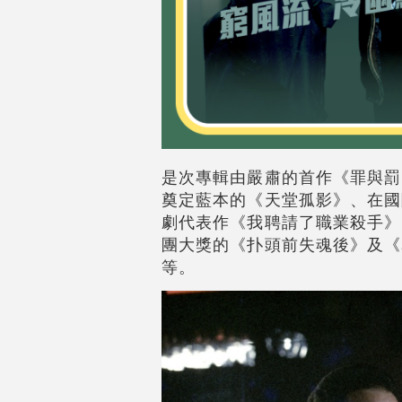
是次專輯由嚴肅的首作《罪與罰
奠定藍本的《天堂孤影》、在國
劇代表作《我聘請了職業殺手》
團大獎的《扑頭前失魂後》及《
等。