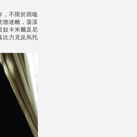
作，不限於因嗑
恍惚迷離，蕩漾
當奴卡米爾及尼
寇比力克反烏托