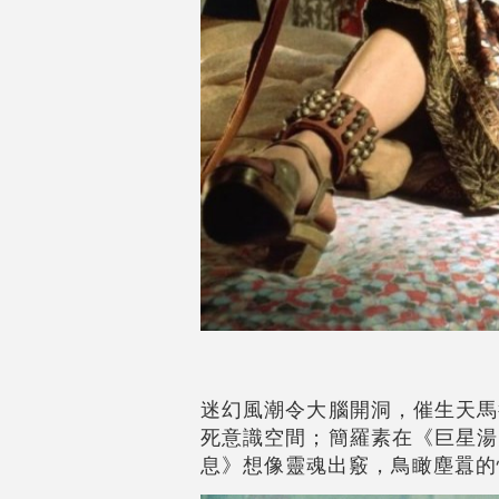
迷幻風潮令大腦開洞，催生天馬
死意識空間；簡羅素在《巨星湯
息》想像靈魂出竅，鳥瞰塵囂的