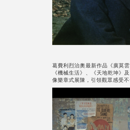
葛費利烈治奧最新作品《廣莫雲
《機械生活》、《天地乾坤》及
像樂章式展陳，引領觀眾感受不