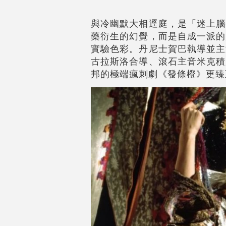
與冷幽默大相逕庭，是「迷上腦
藥衍生的幻覺，而是自成一派的
實驗色彩。丹尼士賀巴執導並主
古拉斯洛合導、滾石主音米克積
邦的極端瘋刺劇《發條橙》更臻