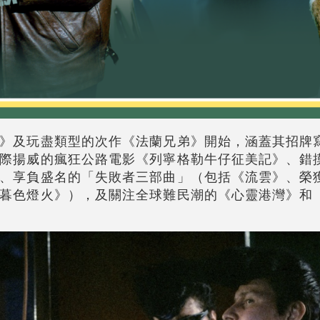
》及玩盡類型的次作《法蘭兄弟》開始，涵蓋其招牌
際揚威的瘋狂公路電影《列寧格勒牛仔征美記》、錯
、享負盛名的「失敗者三部曲」（包括《流雲》、榮
暮色燈火》），及關注全球難民潮的《心靈港灣》和