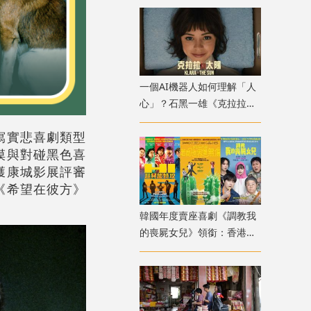
一個AI機器人如何理解「人
心」？石黑一雄《克拉拉與
太陽》改編電影十月上映
寫實悲喜劇類型
摸與對碰黑色喜
獲康城影展評審
《希望在彼方》
韓國年度賣座喜劇《調教我
的喪屍女兒》領銜：香港韓
國電影週8月放映