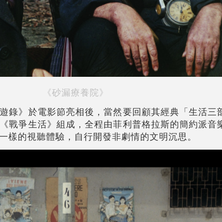
《砂漏療養院》
遊錄》於電影節亮相後，當然要回顧其經典「生活三
《戰爭生活》組成，全程由菲利普格拉斯的簡約派音
一樣的視聽體驗，自行開發非劇情的文明沉思。