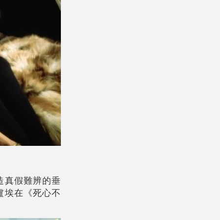
造真假難辨的垂
盧埃在《死心不