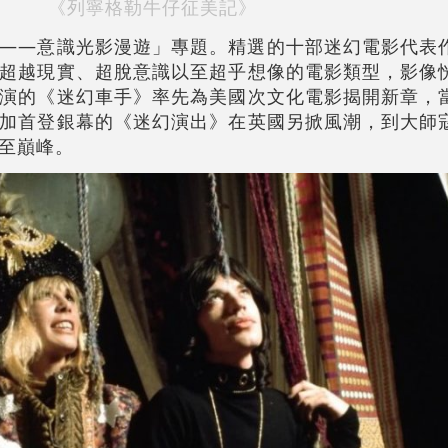
《列寧格勒牛仔征美記》
——意識光影漫遊」專題。精選的十部迷幻電影代表
超越現實、超脫意識以至超乎想像的電影類型，影像
演的《迷幻車手》率先為美國次文化電影揭開新章，
加首登銀幕的《迷幻演出》在英國另掀風潮，到大師
至巔峰。