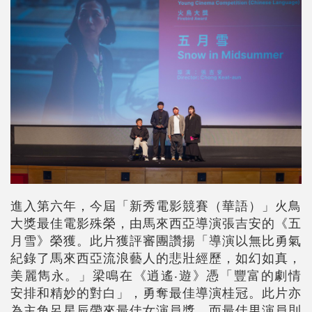
進入第六年，今屆「新秀電影競賽（華語）」火鳥
大獎最佳電影殊榮，由馬來西亞導演張吉安的《五
月雪》榮獲。此片獲評審團讚揚「導演以無比勇氣
紀錄了馬來西亞流浪藝人的悲壯經歷，如幻如真，
美麗雋永。」梁鳴在《逍遙‧遊》憑「豐富的劇情
安排和精妙的對白」，勇奪最佳導演桂冠。此片亦
為主角呂星辰帶來最佳女演員獎，而最佳男演員則