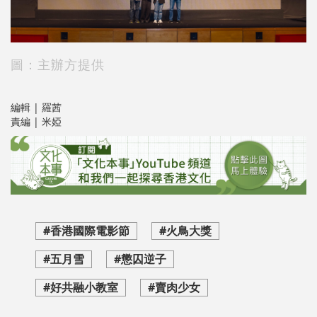
圖：主辦方提供
編輯 | 羅茜
責編 | 米婭
#香港國際電影節
#火鳥大獎
#五月雪
#懲囚逆子
#好共融小教室
#賣肉少女