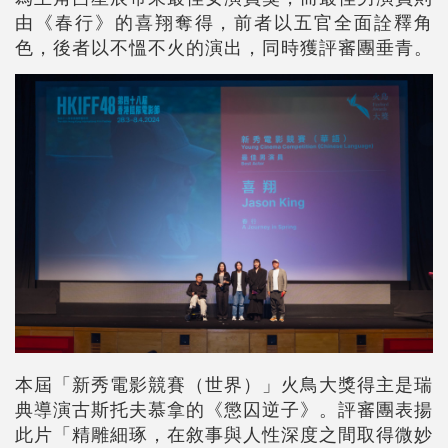
由《春行》的喜翔奪得，前者以五官全面詮釋角
色，後者以不慍不火的演出，同時獲評審團垂青。
本屆「新秀電影競賽（世界）」火鳥大獎得主是瑞
典導演古斯托夫慕拿的《懲囚逆子》。評審團表揚
此片「精雕細琢，在敘事與人性深度之間取得微妙