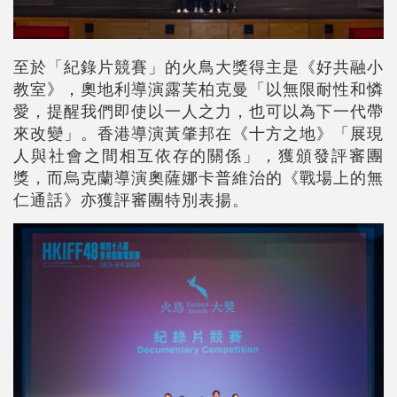
至於「紀錄片競賽」的火鳥大獎得主是《好共融小
教室》，奧地利導演露芙柏克曼「以無限耐性和憐
愛，提醒我們即使以一人之力，也可以為下一代帶
來改變」。香港導演黃肇邦在《十方之地》「展現
人與社會之間相互依存的關係」，獲頒發評審團
獎，而烏克蘭導演奧薩娜卡普維治的《戰場上的無
仁通話》亦獲評審團特別表揚。