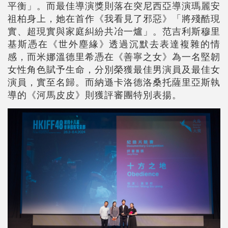
平衡」。而最佳導演獎則落在突尼西亞導演瑪麗安
祖柏身上，她在首作《我看見了邪惡》「將殘酷現
實、超現實與家庭糾紛共冶一爐」。范吉利斯穆里
基斯憑在《世外塵緣》透過沉默去表達複雜的情
感，而米娜溫德里希憑在《善寧之女》為一名堅韌
女性角色賦予生命，分別榮獲最佳男演員及最佳女
演員，實至名歸。而納遜卡洛德洛桑托薩里亞斯執
導的《河馬皮皮》則獲評審團特別表揚。