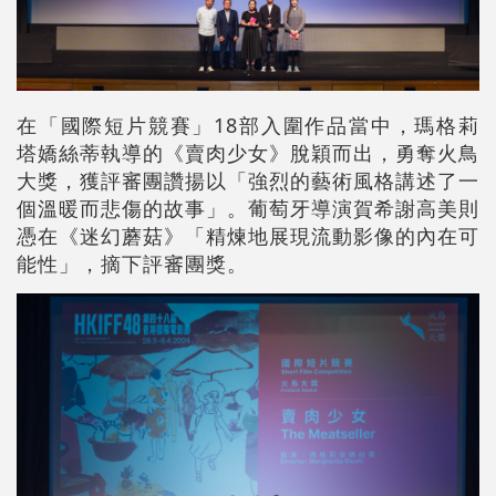
在「國際短片競賽」18部入圍作品當中，瑪格莉
塔嬌絲蒂執導的《賣肉少女》脫穎而出，勇奪火鳥
大獎，獲評審團讚揚以「強烈的藝術風格講述了一
個溫暖而悲傷的故事」。葡萄牙導演賀希謝高美則
憑在《迷幻蘑菇》「精煉地展現流動影像的內在可
能性」，摘下評審團獎。