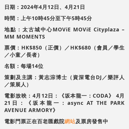
日期：2024年
4
月
12
日、
4
月
21
日
時間：上午10時45分至下午5時45分
地點：太古城中心MOViE MOViE Cityplaza –
MM MOMENTS
票價：HK$850（正價）／HK$680（會員／學生
／小童／長者）
名額：每場14位
策劃及主講：黃志淙博士（資深電台DJ／樂評人
／策展人）
電影放映：4月12日：《坂本龍一：CODA》
4
月
21
日
：《坂本龍一：async AT THE PARK
AVENUE ARMORY》
電影門票正在百老匯戲院
網站
及票房發售中