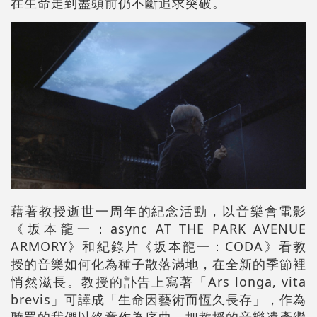
在生命走到盡頭前仍不斷追求突破。
藉著教授逝世一周年的紀念活動，以音樂會電影
《坂本龍一：async AT THE PARK AVENUE
ARMORY》和紀錄片《坂本龍一：CODA》看教
授的音樂如何化為種子散落滿地，在全新的季節裡
悄然滋長。教授的訃告上寫著「Ars longa, vita
brevis」可譯成「生命因藝術而恆久長存」，作為
聽眾的我們以終章作為序曲，把教授的音樂遺產繼