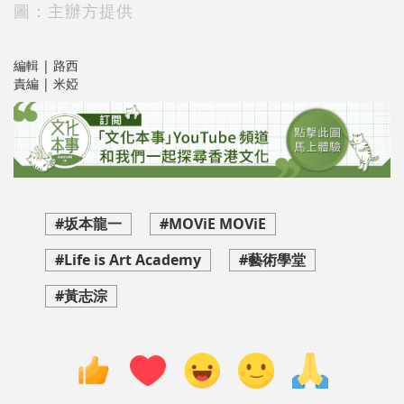
圖：主辦方提供
編輯 | 路西
責編 | 米婭
#坂本龍一
#MOViE MOViE
#Life is Art Academy
#藝術學堂
#黃志淙