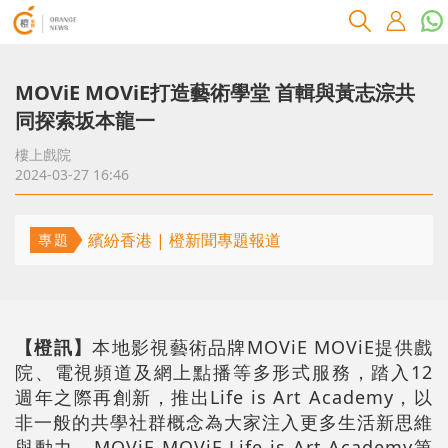
MOViE MOViE打造藝術學堂 首輯與黃志淙共
同探索坂本龍一
樓上戲院
2024-03-27 16:46
繽紛香港 | 橙新聞專題報道
專題
【橙訊】
本地影視藝術品牌MOViE MOViE提供戲
院、電視頻道及網上點播等多形式服務，踏入12
週年之際再創新，推出Life is Art Academy，以
非一般的共學社群概念為大家注入更多生活新思維
與動力。MOViE MOViE Life is Art Academy第