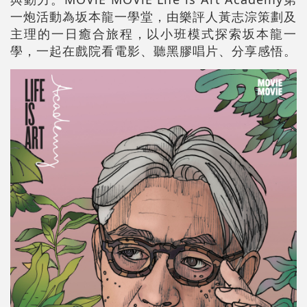
一炮活動為坂本龍一學堂，由樂評人黃志淙策劃及
主理的一日癒合旅程，以小班模式探索坂本龍一
學，一起在戲院看電影、聽黑膠唱片、分享感悟。