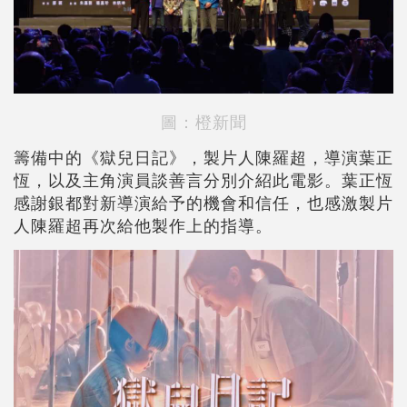
圖：橙新聞
籌備中的《獄兒日記》，製片人陳羅超，導演葉正
恆，以及主角演員談善言分別介紹此電影。葉正恆
感謝銀都對新導演給予的機會和信任，也感激製片
人陳羅超再次給他製作上的指導。