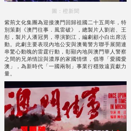
圖：橙新聞
紫荊文化集團為迎接澳門回歸祖國二十五周年，特
別策劃《澳門往事．風雷破》，總製片人劉岩、王
彤，製片人潘冠男，導演劉江，編劇顧小白出席活
動。此劇主要表現內地公安與澳葡警方聯手展開連
串驚心動魄的雷霆行動，彰顯內地與澳門華人警察
之間的兄弟情誼與濃厚的家國情懷，倡導「愛國愛
澳」，為新時代「一國兩制」事業行穩致遠貢獻力
量。