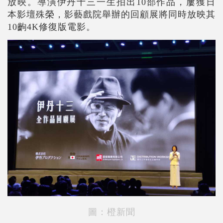
放映。導演伊丹十三一生拍出10部作品，屢獲日
本影壇殊榮，影藝戲院舉辦的回顧展將同時放映其
10齣4K修復版電影。
圖：橙新聞