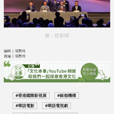
圖：橙新聞
編輯 | 張艷玲
責編 | 張艷玲
#香港國際影視展
#銀都機構
#華語電影
#華語電視劇