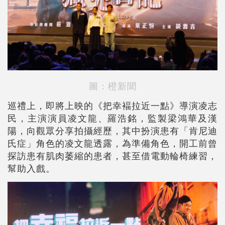
圖：橙新聞
巡禮上，即將上映的《把幸褔拉近一點》導演凌志
民，主演演員凌文龍、羅浩銘，監製梁鴻華及漢
陽，向觀眾分享拍攝經歷，其中扮演患有「肯尼迪
氏症」角色的凌文龍透露，為準備角色，開工前曾
探訪患有肌肉萎縮的患者，甚至借電動輪椅練習，
幫助入戲。