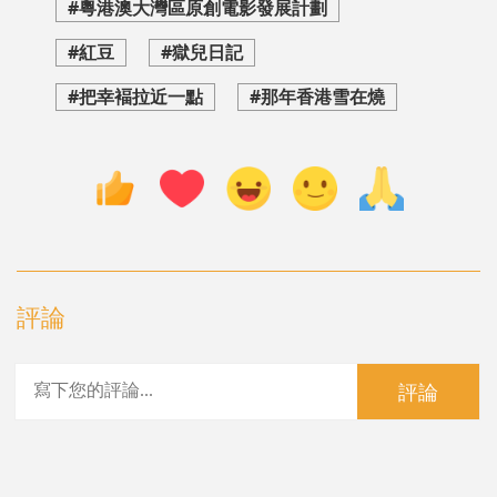
#粵港澳大灣區原創電影發展計劃
#紅豆
#獄兒日記
#把幸褔拉近一點
#那年香港雪在燒
評論
評論