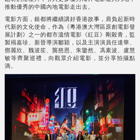
推動優秀的中國內地電影走出去。
電影方面，銀都將繼續講好香港故事，肩負起新時
代新的文化使命，作為《粵港澳大灣區原創電影發
展計劃》之一的都市溫情電影《紅豆》剛殺青，監
製禢嘉珍、新晉導演鄒穎，以及主演演員任達華、
鄧麗欣、魏浚笙、龔慈恩、朱鑒然、馮素波、盧慧
敏等齊聚巡禮，向觀眾介紹電影，並分享拍攝點
滴。