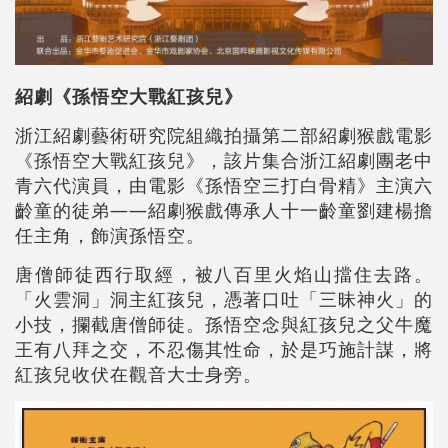
紹劇《孫悟空大戰紅孩兒》
浙江紹劇藝術研究院組織拍攝第二部紹劇猴戲電影
《孫悟空大戰紅孩兒》，該片集合浙江紹劇團老中
青六代演員，由電影《孫悟空三打白骨精》主演六
齡童的徒弟——紹劇猴戲傳承人十一齡童劉建楊擔
任主角，飾演孫悟空。
唐僧師徒西行取經，被八百里火焰山擋住去路。
「火雲洞」洞主紅孩兒，憑著口吐「三昧神火」的
小技，攔截唐僧師徒。孫悟空念與紅孩兒之父牛魔
王有八拜之交，不忍傷其性命，於是巧施計謀，將
紅孩兒收伏在觀音大士身旁。