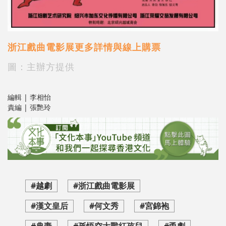
浙江戲曲電影展更多詳情與線上購票
圖：主辦方提供
編輯 | 李相怡
責編 | 張艷玲
#越劇
#浙江戲曲電影展
#漢文皇后
#何文秀
#宮錦袍
#典妻
#孫悟空大戰紅孩兒
#甬劇