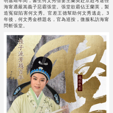
明嘉靖年間，書生何文秀偕妻王蘭英赴京趕考途徑
海甯遇嚴嵩義子惡霸張堂。張堂欲霸佔王蘭英，製
造冤獄陷害何文秀。官差王德幫助何文秀逃走。3
年後，何文秀金榜題名，官為巡按，微服私訪海甯
問斬張堂。