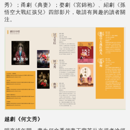
秀》；甬劇《典妻》；婺劇《宮錦袍》、紹劇《孫
悟空大戰紅孩兒》四部影片，敬請有興趣的讀者關
注。
越劇《何文秀》