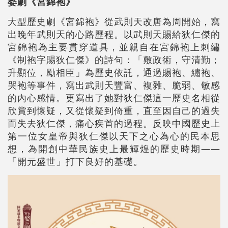
婺劇《宮錦袍》
大型歷史劇《宮錦袍》從武則天改唐為周開始，寫
出晚年武則天的心路歷程。以武則天賜給狄仁傑的
宮錦袍為主要貫穿道具，並親自在宮錦袍上刺繡
《制袍字賜狄仁傑》的詩句：「敷政術，守清勤；
升顯位，勵相臣」為歷史依託，通過賜袍、繡袍、
哭袍等事件，寫出武則天豐富、複雜、脆弱、敏感
的內心感情。更寫出了她對狄仁傑這一歷史名相從
欣賞到懷疑，又從懷疑到倚重，直至因自己的過失
而失去狄仁傑，痛心疾首的過程。反映中國歷史上
第一位女皇帝與狄仁傑以天下之心為心的民本思
想，為開創中華民族史上最輝煌的歷史時期——
「開元盛世」打下良好的基礎。