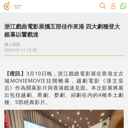
浙江戲曲電影展攜五部佳作來港 四大劇種登大
銀幕以饗戲迷
樓上戲院
2024-03-11 12:28
【橙訊】
3月10日晚，浙江戲曲電影展在香港太古
城MOVIEMOVIE拉開帷幕，越劇電影《漢文皇
后》作為開幕影片與香港戲迷見面。本次影展將展
出包括越劇、甬劇、婺劇、紹劇在內的4種本土劇
種、5部經典影片。