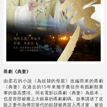
甬劇《典妻》
由柔石的小說《為奴隸的母親》改編而來的甬劇
《典妻》在過去的15年來幾乎囊括所有戲劇類賽
事的最高獎項。同名電影以甬劇《典妻》為藍本，
也是首部被搬上大銀幕的甬劇劇碼。故事講述了皮
販之妻作為傳宗接代的奴隸被典當入秀才家，被迫