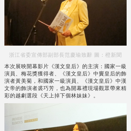
浙江省委宣傳部副部長范慶瑜致辭 圖：橙新聞
本次展映開幕影片《漢文皇后》的主演：國家一級
演員、梅花獎獲得者、《漢文皇后》中竇皇后的飾
演者黃美菊，和國家一級演員、《漢文皇后》中漢
文帝的飾演者裘巧芳，也為開幕禮現場觀眾帶來精
彩的越劇選段《天上掉下個林妹妹》。