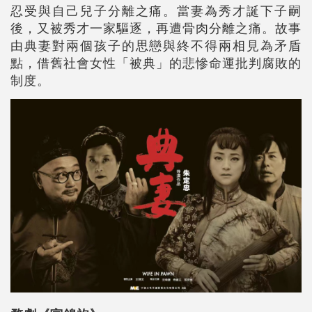
忍受與自己兒子分離之痛。當妻為秀才誕下子嗣
後，又被秀才一家驅逐，再遭骨肉分離之痛。故事
由典妻對兩個孩子的思戀與終不得兩相見為矛盾
點，借舊社會女性「被典」的悲慘命運批判腐敗的
制度。