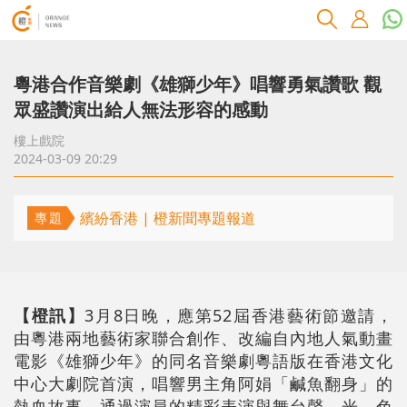
粵港合作音樂劇《雄獅少年》唱響勇氣讚歌 觀
眾盛讚演出給人無法形容的感動
樓上戲院
2024-03-09 20:29
繽紛香港 | 橙新聞專題報道
專題
【橙訊】
3月8日晚，應第52屆香港藝術節邀請，
由粵港兩地藝術家聯合創作、改編自內地人氣動畫
電影《雄獅少年》的同名音樂劇粵語版在香港文化
中心大劇院首演，唱響男主角阿娟「鹹魚翻身」的
熱血故事，通過演員的精彩表演與舞台聲、光、色