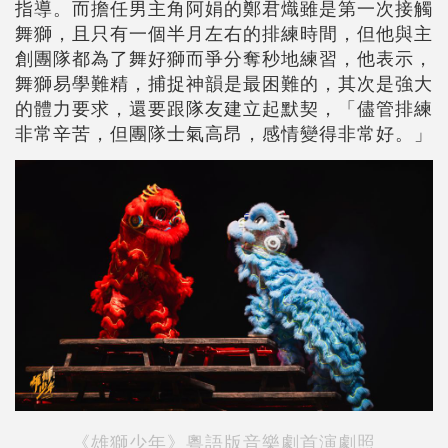
指導。而擔任男主角阿娟的鄭君熾雖是第一次接觸
舞獅，且只有一個半月左右的排練時間，但他與主
創團隊都為了舞好獅而爭分奪秒地練習，他表示，
舞獅易學難精，捕捉神韻是最困難的，其次是強大
的體力要求，還要跟隊友建立起默契，「儘管排練
非常辛苦，但團隊士氣高昂，感情變得非常好。」
《雄獅少年》粵語版音樂劇首演劇照