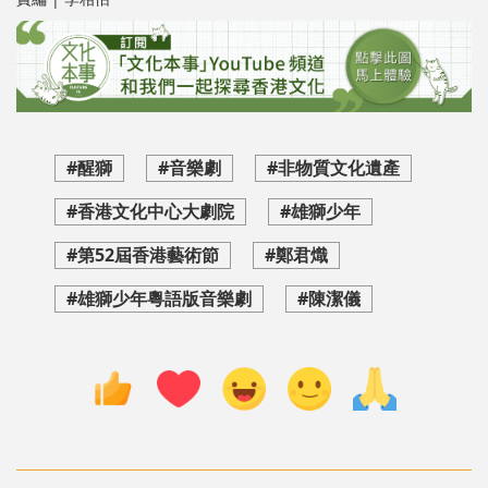
#醒獅
#音樂劇
#非物質文化遺產
#香港文化中心大劇院
#雄獅少年
#第52屆香港藝術節
#鄭君熾
#雄獅少年粵語版音樂劇
#陳潔儀