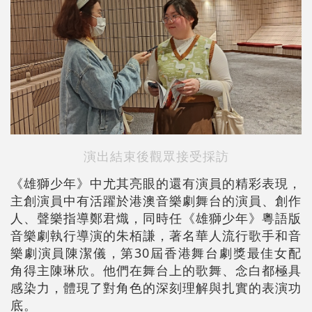
演出結束後觀眾接受採訪
《雄獅少年》中尤其亮眼的還有演員的精彩表現，
主創演員中有活躍於港澳音樂劇舞台的演員、創作
人、聲樂指導鄭君熾，同時任《雄獅少年》粵語版
音樂劇執行導演的朱栢謙，著名華人流行歌手和音
樂劇演員陳潔儀，第30屆香港舞台劇獎最佳女配
角得主陳琳欣。他們在舞台上的歌舞、念白都極具
感染力，體現了對角色的深刻理解與扎實的表演功
底。