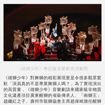
《雄獅少年》粵語版音樂劇首演劇照
《雄獅少年》對舞獅的精彩展現更是令很多觀眾驚
歎「演員真的不是專業舞獅人嗎？」為了實現演出
的高質量，《雄獅少年》音樂劇請來國家級非物質
文化遺產項目廣東醒獅的省級傳承人、「南獅王」
趙繼紅之子、廣州市龍獅協會主席趙偉斌擔任醒獅