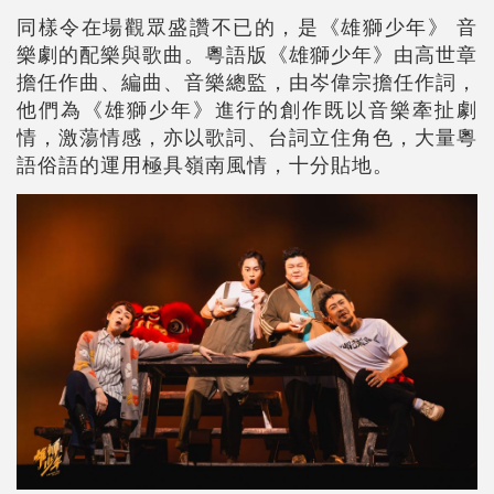
同樣令在場觀眾盛讚不已的，是《雄獅少年》 音
樂劇的配樂與歌曲。粵語版《雄獅少年》由高世章
擔任作曲、編曲、音樂總監，由岑偉宗擔任作詞，
他們為《雄獅少年》進行的創作既以音樂牽扯劇
情，激蕩情感，亦以歌詞、台詞立住角色，大量粵
語俗語的運用極具嶺南風情，十分貼地。