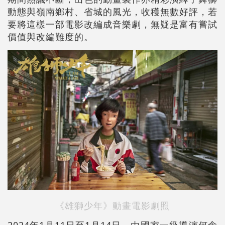
動態與嶺南鄉村、省城的風光，收穫無數好評，若
要將這樣一部電影改編成音樂劇，無疑是富有嘗試
價值與改編難度的。
《雄獅少年》動畫電影劇照