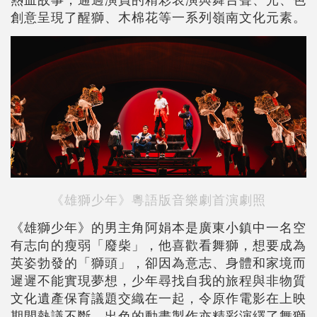
創意呈現了醒獅、木棉花等一系列嶺南文化元素。
《雄獅少年》粵語版音樂劇首演劇照
《雄獅少年》的男主角阿娟本是廣東小鎮中一名空
有志向的瘦弱「廢柴」，他喜歡看舞獅，想要成為
英姿勃發的「獅頭」，卻因為意志、身體和家境而
遲遲不能實現夢想，少年尋找自我的旅程與非物質
文化遺產保育議題交織在一起，令原作電影在上映
期間熱議不斷，出色的動畫製作亦精彩演繹了舞獅