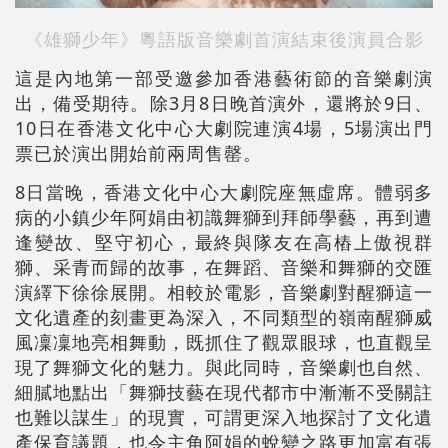
《雄獅少年》粵語版音樂劇首演結束後演員合影
這是內地第一部受邀參加香港藝術節的音樂劇演
出，備受期待。除3月8日晚首演外，還將於9日、
10日在香港文化中心大劇院連演4場，5場演出門
票已於演出開始前兩周售罄。
8日當晚，香港文化中心大劇院座無虛席。體弱多
病的小鎮少年阿娟由初識舞獅到拜師學藝，再到遭
逢變故、堅守初心，最終與隊友在高樁上傲視群
獅、采青而歸的故事，在舞蹈、音樂和舞獅的交匯
演繹下徐徐展開。相較於電影，音樂劇對醒獅這一
文化遺產的刻畫更為深入，不同類型的嶺南醒獅威
風凜凜地亮相舞動，既抓住了觀眾眼球，也直觀呈
現了舞獅文化的魅力。與此同時，音樂劇也自然、
細膩地點出「舞獅技藝在現代都市中漸漸不受關註
也難以謀生」的現實，可謂更深入地探討了文化遺
產保育議題，也令主角阿娟的蛻變之路更加富有張