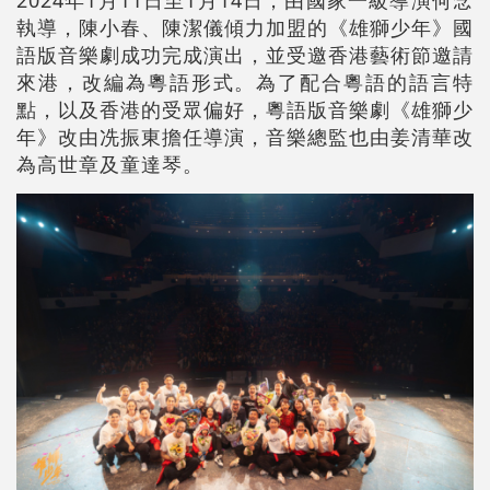
2024年1月11日至1月14日，由國家一級導演何念
執導，陳小春、陳潔儀傾力加盟的《雄獅少年》國
語版音樂劇成功完成演出，並受邀香港藝術節邀請
來港，改編為粵語形式。為了配合粵語的語言特
點，以及香港的受眾偏好，粵語版音樂劇《雄獅少
年》改由冼振東擔任導演，音樂總監也由姜清華改
為高世章及童達琴。