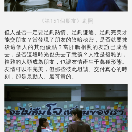
《第151個朋友》劇照
但人是否一定要足夠熱情、足夠謙遜、足夠完美才
能交朋友？當發現了朋友的陰暗秘密，是否就要抹
殺這個人的其他優點？當肝膽相照的友誼已成過
去，是否這段時光也失去了意義？人性是複雜的，
複雜的人類成為朋友，也讓友情產生千萬種形態。
友情可以不完美，但那些彼此坦誠、交付真心的時
刻，卻是最動人、最可貴的。