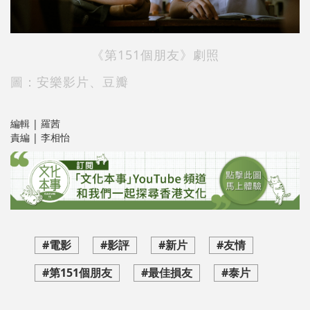
《第151個朋友》劇照
圖：安樂影片、豆瓣
編輯 | 羅茜
責編 | 李相怡
#電影
#影評
#新片
#友情
#第151個朋友
#最佳損友
#泰片