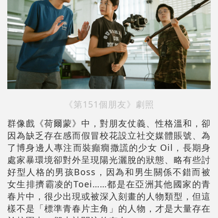
《第
151
個朋友》劇照
群像戲《荷爾蒙》中，對朋友仗義、性格溫和，卻
因為缺乏存在感而假冒校花設立社交媒體賬號、為
了博身邊人專注而裝癲癇撒謊的少女 Oil，長期身
處家暴環境卻對外呈現陽光灑脫的狀態、略有些討
好型人格的男孩Boss，因為和男生關係不錯而被
女生排擠霸凌的Toei……都是在亞洲其他國家的青
春片中，很少出現或被深入刻畫的人物類型，但這
樣不是「標準青春片主角」的人物，才是大量存在