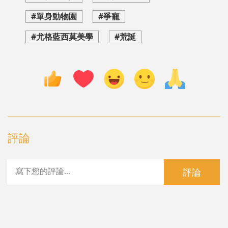
#單身動物園
#爭寵
#尤格藍西莫美學
#荒誕
評論
評論