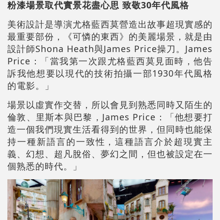
粉漆場景取代實景花盡心思 致敬30年代風格
美術設計是導演尤格藍西莫營造出故事超現實感的
最重要部份，《可憐的東西》的美麗場景，就是由
設計師Shona Heath與James Price操刀。James
Price：「當我第一次跟尤格藍西莫見面時，他告
訴我他想要以現代的技術拍攝一部1930年代風格
的電影。」
場景以虛實作交替，所以會見到熟悉同時又陌生的
倫敦、里斯本與巴黎，James Price：「他想要打
造一個我們現實生活看得到的世界，但同時也能保
持一種新語言的一致性，這種語言介於超現實主
義、幻想、超凡脫俗、夢幻之間，但也被設定在一
個熟悉的時代。」