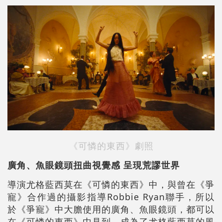
《可憐的東西》劇照
廣角、魚眼鏡頭扭曲視覺感 呈現荒謬世界
導演尤格藍西莫在《可憐的東西》中，與曾在《爭
寵》合作過的攝影指導Robbie Ryan聯手，所以
於《爭寵》中大膽使用的廣角、魚眼鏡頭，都可以
在《可憐的東西》中見到，成為了尤格藍西莫的風