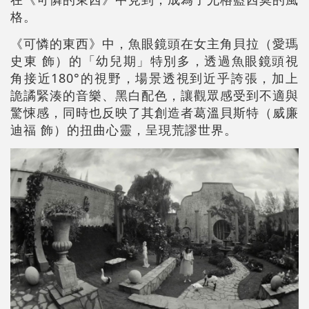
格。
《可憐的東西》中，魚眼鏡頭在女主角貝拉（愛瑪
史東 飾）的「幼兒期」特別多，透過魚眼鏡頭視
角接近180°的視野，場景透視到近乎誇張，加上
詭譎緊湊的音樂、黑白配色，讓觀眾感受到不適與
驚悚感，同時也反映了其創造者葛溫貝斯特（威廉
迪福 飾）的扭曲心靈，呈現荒謬世界。