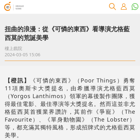
扭曲的浪漫：從《可憐的東西》看導演尤格藍
西莫的荒誕美學
樓上戲院
2024-03-05 15:06
【橙訊】
《可憐的東西》（Poor Things）勇奪
11項奧斯卡大獎提名，由希臘導演尤格藍西莫
（Yorgos Lanthimos）領軍的幕後製作團隊，獲
得最佳電影、最佳導演等大獎提名。然而這並非尤
格藍西莫首獲業界讚許，其前作《爭寵》（The
Favourite）、《單身動物園》（The Lobster）
等，都充滿其獨特風格，形成招牌式的尤格藍西莫
美學。