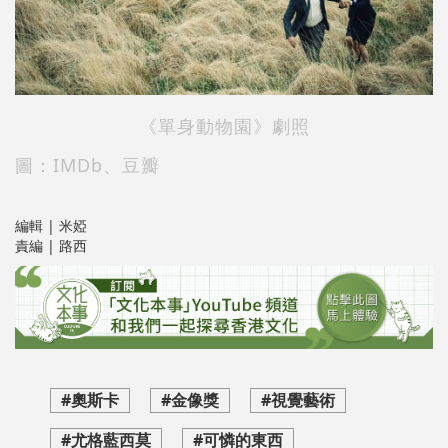
《單身動物園》劇照
圖：IMDb、豆瓣
編輯 | 米婭
責編 | 路西
#奧斯卡
#金像獎
#視覺藝術
#尤格藍西莫
#可憐的東西