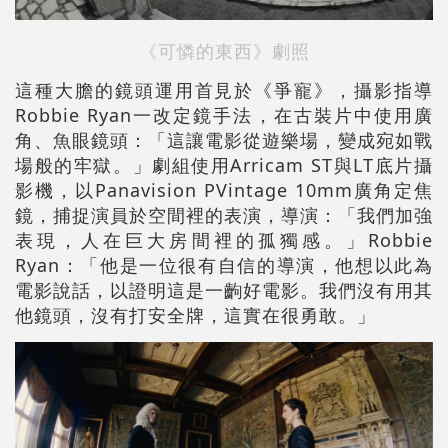
《可憐的東西》劇照
這種大膽的鏡頭運用首見於《爭寵》，攝影指導
Robbie Ryan一改定鏡手法，在古裝片中使用廣
角、魚眼鏡頭：「這讓電影從遊樂場，變成宛如戰
場般的牢獄。」劇組使用Arricam ST與LT底片攝
影機，以Panavision PVintage 10mm廣角定焦
鏡，捕捉演員於空間裡的表演，導演：「我們加強
表現，人在巨大房間裡的孤獨感。」Robbie
Ryan：「他是一位很有自信的導演，他想以此為
電影說話，以證明這是一齣好電影。我們沒有用其
他鏡頭，沒有打安全牌，這實在很勇敢。」