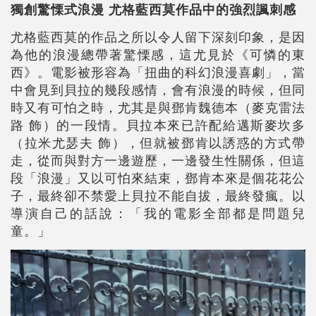
獨創驚慄式浪漫 尤格藍西莫作品中的強烈諷刺感
尤格藍西莫的作品之所以令人留下深刻印象，是因
為他的浪漫總帶著驚慄感，這尤見於《可憐的東
西》。電影被形容為「扭曲的科幻浪漫喜劇」，當
中會見到貝拉的幾段感情，會有浪漫的時候，但同
時又有可怕之時，尤其是與鄧肯魏德本（麥克雷法
路 飾）的一段情。貝拉本來已許配給邁斯麥坎多
（拉米尤瑟夫 飾），但就被鄧肯以誘惑的方式帶
走，從而與對方一邊遊歷，一邊發生性關係，但這
段「浪漫」又以可怕來結束，鄧肯本來是個花花公
子，最終卻不禁愛上貝拉不能自拔，最終發瘋。以
導演自己的話說：「我的電影全部都是問題兒
童。」