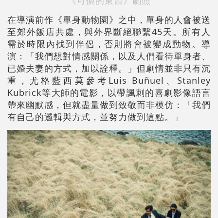
《可憐的東西》劇照
在導演前作《單身動物園》之中，單身的人會被送
至郊外飯店共處，與外界斷絕聯繫45天。所有人
需於時限內找到伴侶，否則將會被變成動物。導
演：「我們想對情感關係，以及人們看待單身者、
已婚夫妻的方式，加以詮釋。」但劇情並非只有沉
重，尤格藍西莫參考Luis Buñuel、Stanley
Kubrick等大師的電影，以帶諷刺的喜劇影像語言
帶來幽默感，但就盡量做到致敬而非模仿：「我們
有自己的邏輯與方式，並努力做到這點。」