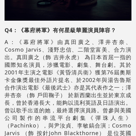
Q4：《幕府將軍》有何星級華麗演員陣容？
A：《幕府將軍》由真田廣之、澤井杏奈、
Cosmo Jarvis、淺野忠信、二階堂富美、合力演
出。真田廣之（飾 吉井永虎） 為日本首屈一指的
國際知名演員，涉獵電影、劇集、舞台劇。其於
2001年主演之電影《黃昏清兵衛》獲第76屆奧斯
卡金像獎最佳外語片提名、於2002年與湯告魯斯
合作演出電影《最後武士》亦是其代表作之一；澤
井杏奈 （飾 戶田鞠子） 於新西蘭出生並於東京成
長，曾於香港長大，能夠以流利英語及日語演出。
曾以歌手出道的她，最終選擇演員路。曾參與美國
公司製作的串流平台劇集《彈珠人生》
（Pachinko），與尹汝貞、李敏鎬合演；Cosmo
Jarvis （飾 按針John Blackthorne） 是位英國