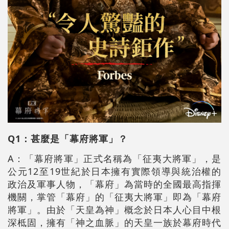
Q1：甚麼是「幕府將軍」？
A：「幕府將軍」正式名稱為「征夷大將軍」，是
公元12至19世紀於日本擁有實際領導與統治權的
政治及軍事人物，「幕府」為當時的全國最高指揮
機關，掌管「幕府」的「征夷大將軍」即為「幕府
將軍」。由於「天皇為神」概念於日本人心目中根
深柢固，擁有「神之血脈」的天皇一族於幕府時代