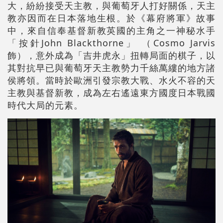
大，紛紛接受天主教，與葡萄牙人打好關係，天主
教亦因而在日本落地生根。於《幕府將軍》故事
中，來自信奉基督新教英國的主角之一神秘水手
「按針John Blackthorne」 （Cosmo Jarvis
飾），意外成為「吉井虎永」扭轉局面的棋子，以
其對抗早已與葡萄牙天主教勢力千絲萬縷的地方諸
侯將領。當時於歐洲引發宗教大戰、水火不容的天
主教與基督新教，成為左右遙遠東方國度日本戰國
時代大局的元素。