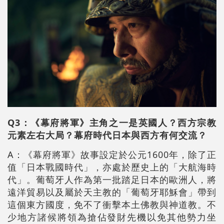
Q3：《幕府將軍》主角之一是英國人？西方宗教
元素左右大局？幕府時代日本與西方有何交流？
A：《幕府將軍》故事設定於公元1600年，除了正
值「日本戰國時代」，亦處於歷史上的「大航海時
代」。葡萄牙人作為第一批踏足日本的歐洲人，將
遠洋貿易以及屬於天主教的「葡萄牙耶穌會」帶到
這個東方國度，免不了衝擊本土佛教與神道教。不
少地方諸候將領為搶佔發財先機以免其他勢力坐