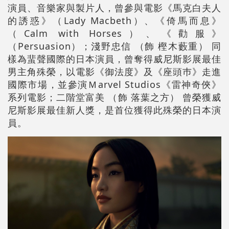
演員、音樂家與製片人，曾參與電影《馬克白夫人
的誘惑》（Lady Macbeth）、《倚馬而息》
（Calm with Horses）、《勸服》
（Persuasion）；淺野忠信 （飾 樫木藪重） 同
樣為蜚聲國際的日本演員，曾奪得威尼斯影展最佳
男主角殊榮，以電影《御法度》及《座頭巿》走進
國際市場，並參演Ｍarvel Studios《雷神奇俠》
系列電影；二階堂富美 （飾 落葉之方） 曾榮獲威
尼斯影展最佳新人獎，是首位獲得此殊榮的日本演
員。