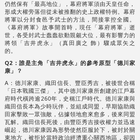
仍然保有「最高地位」，幕府將軍須由天皇任命，
形成大權旁落但從未被推翻的史上政權特例。幕府
將軍以分封食邑予武士的方法，間接掌控全國。
《幕府將軍》故事開首時，現任「幕府將軍」逝
世，各受封武士蠢蠢欲動覬覦大位，最有影響力的
將領「吉井虎永」（真田廣之 飾）驟成眾矢之
的。
Q2：誰是主角「吉井虎永」的參考原型「德川家
康」？
A：德川家康、織田信長、豐臣秀吉，被後世合稱
「日本戰國三傑」，其中德川家康所創建的江戶幕
府時代橫跨逾260年，史稱江戶時代。德川家康與
織田信長本為少時玩伴，並組成同盟，早期協助織
田家擊敗一眾強敵，佔據領地愈來愈多，後來同盟
瓦解。織田信長死後，由豐臣秀吉接收權力並迅速
崛起，德川家康因為形勢使然臣服於下，被封於關
東地方，被拒於當時政治經濟重心關西地區，卻因