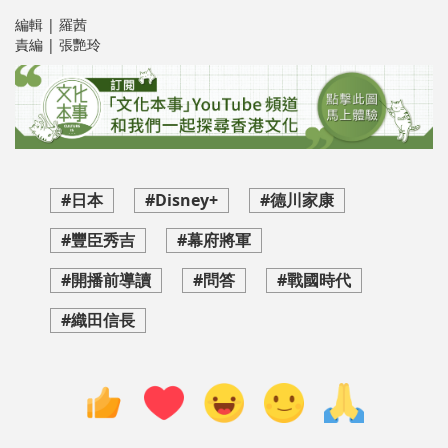
編輯 | 羅茜
責編 | 張艷玲
#日本
#Disney+
#德川家康
#豐臣秀吉
#幕府將軍
#開播前導讀
#問答
#戰國時代
#織田信長