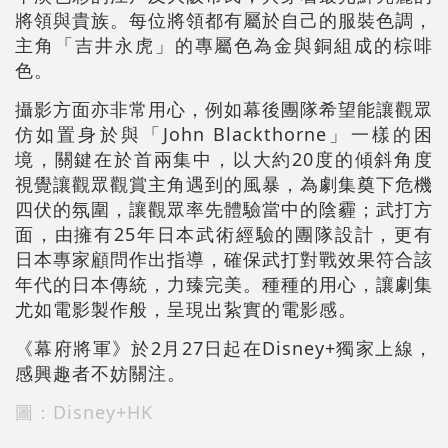
將領與貴族。每位將領都有屬於自己的服裝色調，
主角「吉井永虎」的專屬色為金與銅組成的棕啡
色。
攝影方面亦非常用心，例如幕後團隊希望能讓觀眾
仿如置身於與「John Blackthorne」一樣的困
境，關鍵在於首兩集中，以大約20度的傾斜角度
視覺讓觀眾觀賞主角遇到的風暴，為劇集奠下危機
四伏的氛圍，讓觀眾率先體驗當中的陰霾；武打方
面，由擁有25年日本武術經驗的團隊設計，更有
日本專家顧問作出指導，確保武打對戰效果符合該
年代的日本傳統，力臻完美。種種的用心，讓劇集
尤如電影製作般，呈現出紥實的電影感。
《幕府將軍》於2月27日起在Disney+獨家上線，
感興趣者不妨關注。
圖：Disney+HK