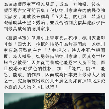
為遠離豐臣家而得以發展，成為一方強權。後來，
豐臣秀吉於死前召集了包括德川家康在內的幾位強
大諸侯，組成後來稱為「五大老」的組織，希望組
織輔助其子豐臣秀賴，並以合議制度借其他諸侯箝
制最具威脅的德川家康。
《幕府將軍》借用史上豐臣秀吉死後，德川家康與
其餘「四大老」拉据的時勢作為故事開端，以德川
家康為原型的主角「吉井虎永」跌入生死危機開
展。為人機警、智勇兼備的德川家康，因其身世坎
坷自少被長年囚禁從而養成他能忍常人所不能、而
且狡猾不動聲色的性格。加上「能屈、能伸、能
忍、能放」的作風，因而成為日本史上最偉大人物
之一。究竟演技出眾的真田廣之將如何演繹此深藏
不露的大人物？拭目以待！