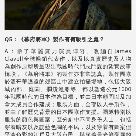
Q5：《幕府將軍》製作有何吸引之處？
A：除了華麗實力演員陣容、改編自James
Clavell全球暢銷代表作，以及以真實歷史及人物
為創作原型所呈現出戰國時代鬥志鬥謀的紥實故事
橋段，《幕府將軍》的製作亦非常認真。製作團隊
於溫哥華遙遠的郊區山中建立拍攝場地，包括大阪
城內部、庭園、擱淺漁船等，都以塑造公元1600
年戰國時代的日本作為目標，並由日本顧問以及加
拿大成員合作建成；服裝方面，全部以人手製作，
並由了解歷史背景的日本團隊作支援。團隊特別以
服裝的顏色與圖案，區分劇中不同身份人士，包括
穿着暗灰以及靛藍色調的平民，以及穿着有圖案但
平淡色彩的江戶及大阪市民，與穿着最光鮮亮麗的