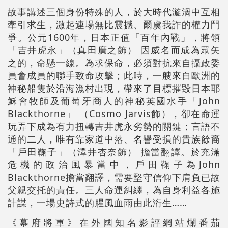
故事講述三個身份特殊的人，於大時代漩渦中互相
牽引求生，激起連場無比震撼、爾虞我詐的權力鬥
爭。公元1600年，日本正值「百年內戰」，將領
「吉井虎永」（真田廣之飾） 因威名而成為眾矢
之的，命懸一線。為求保命，必須對抗來自攝政委
員會成員的聯手致命攻擊；此時，一艘來自歐洲的
神秘船隻於沿海漁村出現，帶來了目標摧毀日本耶
穌會牧師及葡萄牙商人的神秘英國水手「John
Blackthorne」 （Cosmo Jarvis飾），卻在命運
玩弄下成為有力扭轉吉井虎永劣勢的關鍵；言語不
通的二人，唯有靠家道中落、名譽受損的貴族餘裔
「戶田鞠子」（澤井杏奈飾） 擔當翻譯。於充滿
危機的政治風暴當中，戶田鞠子為John
Blackthorne擔當翻譯，需要堅守信仰下肩負已故
父親交托的責任。三人命運糾纏，為自身利益各施
計謀，一場史詩式的腥風血雨由此洐生……
《幕府將軍》在外國知名影評網站爛番茄