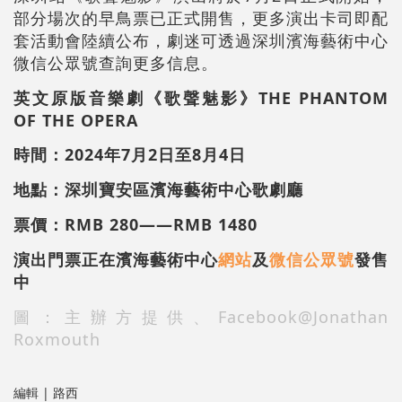
部分場次的早鳥票已正式開售，更多演出卡司即配
套活動會陸續公布，劇迷可透過深圳濱海藝術中心
微信公眾號查詢更多信息。
英文原版音樂劇《歌聲魅影》THE PHANTOM
OF THE OPERA
時間：
2024
年
7
月
2
日至
8
月
4
日
地點：深圳寶安區濱海藝術中心歌劇廳
票價：
RMB 280——RMB 1480
演出門票正在濱海藝術中心
網站
及
微信公眾號
發售
中
圖：主辦方提供、Facebook@
Jonathan
Roxmouth
編輯 | 路西