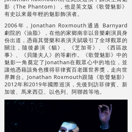
影（The Phantom），他是英文版《歌聲魅影》
有史以來最年輕的魅影飾演者。
2006年，Jonathan Roxmouth通過 Barnyard
劇院的《油脂》，在他的家鄉南非以音樂劇演員身
份出道，憑藉其聲樂和表演天賦吸引了全球觀眾的
關注，隨後參演《貓》、《芝加哥》、《西區故
事》、《貝隆夫人》的等劇作。《歌聲魅影》中的
魅影一角奠定了Jonathan在觀眾心中的地位，並
讓他憑藉該角色獲得菲律賓百老匯世界獎，走向世
界舞台。Jonathan Roxmouth跟隨《歌聲魅影》
2012年和2019年國際巡演，先後到訪菲律賓、新
加坡、馬來西亞、以色列、阿聯酋等地。