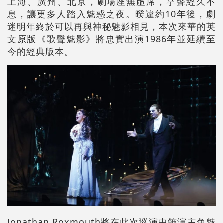
上海、廣州、北京，劇場座無虛席，掌聲經久不
息，讓更多人踏入魅惑之夜。暌違約10年後，劇
迷明年終於可以再與神秘魅影相見，本次來華的英
文原版《歌聲魅影》將忠實出演1986年並延續至
今的經典版本。
Jonathan Roxmouth將在此次巡演中飾演主角魅