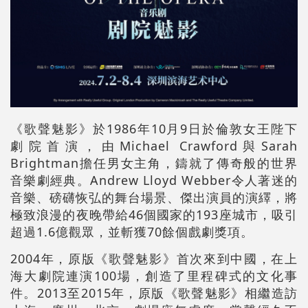
《歌聲魅影》於1986年10月9日於倫敦女王陛下
劇院首演，由Michael Crawford與Sarah
Brightman擔任男女主角，鑄就了傳奇般的世界
音樂劇經典。Andrew Lloyd Webber令人著迷的
音樂、磅礴恢弘的舞台場景、傑出演員的演繹，將
極致浪漫的夜晚帶給46個國家的193座城市，吸引
超過1.6億觀眾，並斬獲70餘個戲劇獎項。
2004年，原版《歌聲魅影》首次來到中國，在上
海大劇院連演100場，創造了里程碑式的文化事
件。2013至2015年，原版《歌聲魅影》相繼造訪