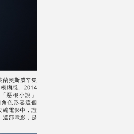
鄰波蘭奧斯威辛集
糊感。2014
的「惡棍小說」
一個角色形容這個
改編電影中，證
》這部電影，是