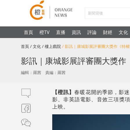
首頁
橙TV
直播
資訊
評論
財經
文化
首頁
/ 文化
/ 樓上戲院
/ 影訊｜康城影展評審團大獎作《特
影訊｜康城影展評審團大獎作
編輯：羅茜
責編：羅茜
【橙訊】
春暖花開的季節，影迷
影、非英語電影、音效三項獎項
上映。