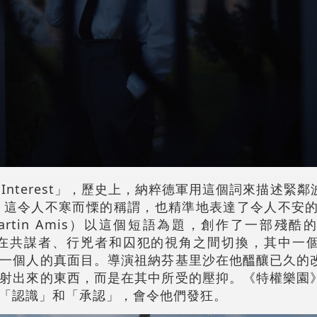
of Interest」，歷史上，納粹德軍用這個詞來描述緊
，這令人不寒而慄的稱謂，也精準地表達了令人不安的模
rtin Amis）以這個短語為題，創作了一部殘酷
el）。小說在共謀者、行兇者和囚犯的視角之間切換，其中
一個人的真面目。導演祖納芬基里沙在他醞釀已久的
射出來的東西，而是在其中所受的壓抑。《特權樂園
「認識」和「承認」，會令他們發狂。