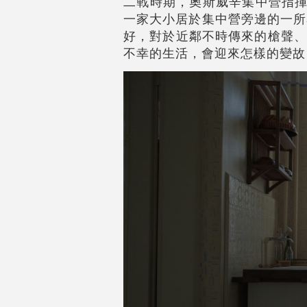
二戰時期，奧斯威辛集中營指揮
一家大小居於集中營旁邊的一所
好，對於近鄰不時傳來的槍聲、
不幸的生活，會迎來怎樣的變故