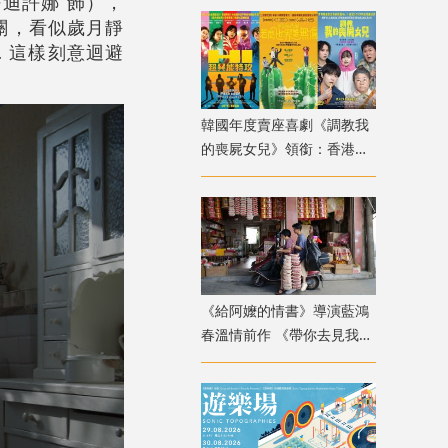
迪許娜 飾），
關，看似歲月靜
 這樣刻意迴避
韓國年度賣座喜劇《調教我
的喪屍女兒》領銜：香港韓
國電影週8月放映
《給阿嬤的情書》導演藍鴻
春溫情前作 《帶你去見我
媽》暖心上映