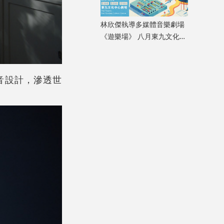
林欣傑執導多媒體音樂劇場
《遊樂場》 八月東九文化中
心上演
音設計，滲透世