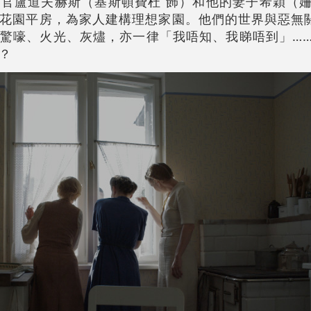
官盧道夫赫斯（基斯頓費杜 飾）和他的妻子希穎（姍
花園平房，為家人建構理想家園。他們的世界與惡無
驚嚎、火光、灰燼，亦一律「我唔知、我睇唔到」……
？