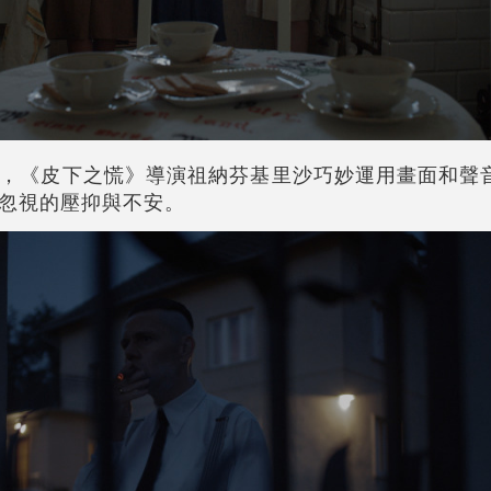
，《皮下之慌》導演祖納芬基里沙巧妙運用畫面和聲
忽視的壓抑與不安。