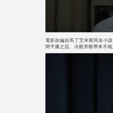
電影改編自馬丁艾米斯同名小說
間平庸之惡、冷眼旁觀帶來不能