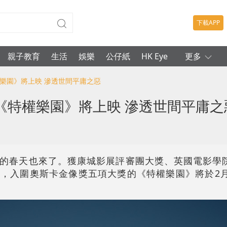
下載APP
親子教育
生活
娛樂
公仔紙
HK Eye
更多
權樂園》將上映 滲透世間平庸之惡
《特權樂園》將上映 滲透世間平庸之
的春天也來了。獲康城影展評審團大獎、英國電影學
，入圍奧斯卡金像獎五項大獎的《特權樂園》將於2月