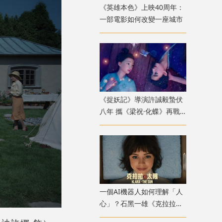
《英雄本色》上映40周年：
一部電影如何改變一座城市
《捉妖記》導演許誠毅蟄伏
八年 攜《梁祝·化蝶》再戰
動畫
一個AI機器人如何理解「人
心」？石黑一雄《克拉拉與
太陽》改編電影十月上映