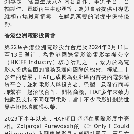
列專題，涵蓋生成式AI內容創作、串流平台、合
拍製作、電影衍生生態圈等，為與會者提供引導思
維和市場最新情報，在瞬息萬變的環境中保持優
勢。
香港亞洲電影投資會
第22屆香港亞洲電影投資會定於2024年3月11日
至13日舉行，為香港國際電影節電影業辦公室
（HKIFF Industry）核心活動之一，致力於為電
影人提供全面的服務及邁向國際的機會。經過二十
多年的發展，HAF已成長為亞洲區內首要的電影融
資平台，並將電影人與投資者、監製，及發行商等
聯繫在一起洽談合作、開拓商機。HAF多年來致力
推動及支持不同類型電影，當中不少電影計劃於世
界各地影壇屢獲殊榮。
2023下半年以來，HAF項目頻頻在國際影展中亮
相。Zoljargal Purevdash的《If Only I Could
Hibernate》入圍康城影展某種觀點單元；王品文