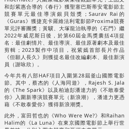
和彭紫惠合導的《春行》獲聖塞巴斯蒂安電影節主
競賽單元最佳導演銀貝殼獎；Saurav Rai的
《Guras》獲捷克卡羅維法利電影節Proxima競賽
單元評審團獎；黃驥、大塚龍治執導的《石門》繼
2022年威尼斯日後，於第60屆金馬獎囊括4項提
名：最佳劇情片、最佳導演、最佳原著劇本及最佳
剪輯；2023製作中項目，祝紫嫣首部長片作品
《但願人長久》則獲提名最佳改編劇本、最佳新演
員（謝咏欣）。
今年共有八部HAF項目入圍第28屆釜山國際電影
節。其中，蔡杰的《人海同遊》，Rajesh S. Jala
的《The Spark》以及柏迪彭潘達力的《不敢泰愛
你》入圍新導演競賽單元（新浪潮），潘達力更憑
藉《不敢泰愛你》獲得新浪潮獎。
此外，富田哲也的《Who Were We?》和Raihan
Halim的《La Luna》在東京國際電影節上舉行世