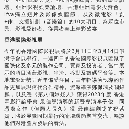
壇、亞洲影視娛樂論壇、香港亞洲電影投資會、
ifva獨立短片及影像媒體節，以及微電影「創
+作」支援計劃（音樂篇）的10大項目，為眾位市
民、影視愛好者、從業者奉上精彩盛宴。
香港國際影視展
今年的香港國際影視展將於3月11日至3月14日假
灣仔會展舉行。一連四日的香港國際影視展匯聚了
國際化及多元的製作公司、買家及投資者，當中展
示的項目涵蓋影視、串流、移動及數碼平台等。本
地電影新勢力近年備受注目，由年輕導演執導的作
品更加展現跨代合作精神。資深導演鄭保瑞及關錦
鵬，以及憑《第八個嫌疑人》獲得2023年度 香港
電影評論學會 最佳導演獎的新晉導演李子俊，同
憑處女作《但願人長久》獲 最佳編劇獎的祝紫
嫣，將於展覽同期舉行的論壇環節聚首交流，暢談
他們對港產片發展的看法。