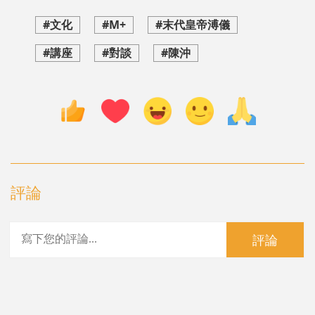
#文化
#M+
#末代皇帝溥儀
#講座
#對談
#陳沖
評論
評論