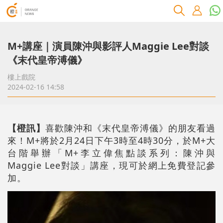
M+講座｜演員陳沖與影評人Maggie Lee對談
《末代皇帝溥儀》
樓上戲院
2024-02-16 14:58
【橙訊】
喜歡陳沖和《末代皇帝溥儀》的朋友看過
來！M+將於2月24日下午3時至4時30分，於M+大
台階舉辦「M+李立偉焦點談系列：陳沖與
Maggie Lee對談」講座，現可於網上免費登記參
加。