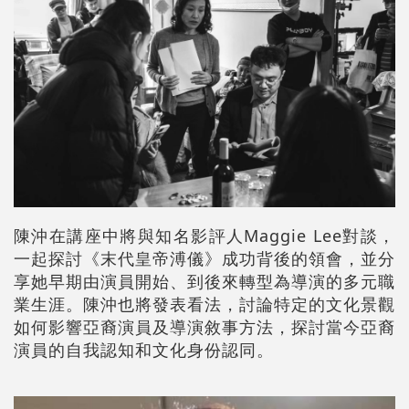
陳沖在講座中將與知名影評人Maggie Lee對談，
一起探討《末代皇帝溥儀》成功背後的領會，並分
享她早期由演員開始、到後來轉型為導演的多元職
業生涯。陳沖也將發表看法，討論特定的文化景觀
如何影響亞裔演員及導演敘事方法，探討當今亞裔
演員的自我認知和文化身份認同。