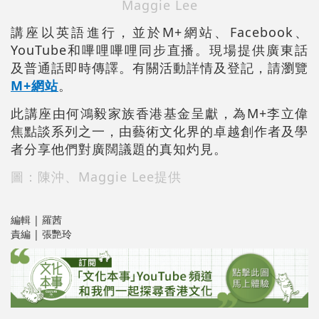
Maggie Lee
講座以英語進行，並於M+網站、Facebook、
YouTube和嗶哩嗶哩同步直播。現場提供廣東話
及普通話即時傳譯。有關活動詳情及登記，請瀏覽
M+網站
。
此講座由何鴻毅家族香港基金呈獻，為M+李立偉
焦點談系列之一，由藝術文化界的卓越創作者及學
者分享他們對廣闊議題的真知灼見。
圖：陳沖、Maggie Lee提供
編輯 | 羅茜
責編 | 張艷玲