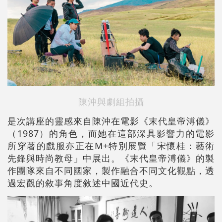
陳沖與劇組拍攝
是次講座的靈感來自陳沖在電影《末代皇帝溥儀》
（1987）的角色，而她在這部深具影響力的電影
所穿著的戲服亦正在M+特別展覽「宋懷桂：藝術
先鋒與時尚教母」中展出。《末代皇帝溥儀》的製
作團隊來自不同國家，製作融合不同文化觀點，透
過宏觀的敘事角度敘述中國近代史。