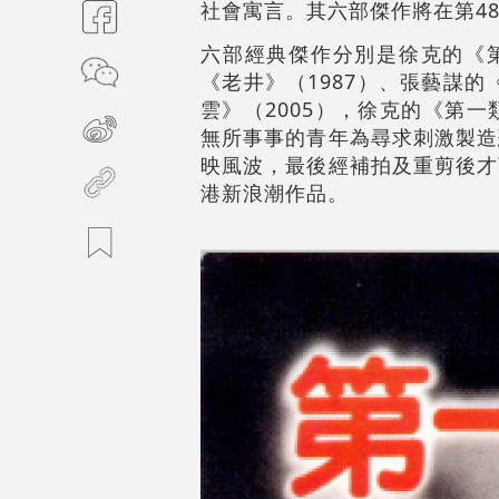
社會寓言。其六部傑作將在第4
六部經典傑作分別是徐克的《第
《老井》（1987）、張藝謀
雲》（2005），徐克的《第
無所事事的青年為尋求刺激製造
映風波，最後經補拍及重剪後才
港新浪潮作品。