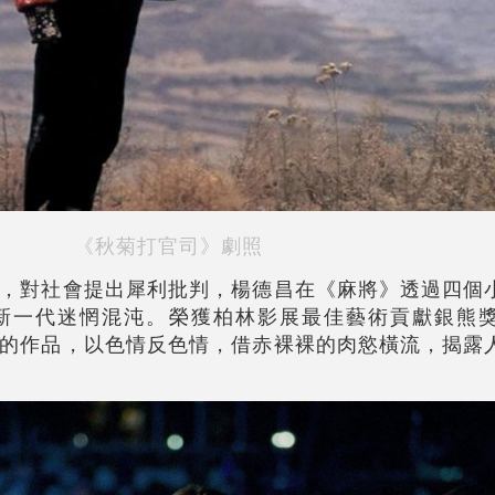
《秋菊打官司》劇照
，對社會提出犀利批判，楊德昌在《麻將》透過四個
新一代迷惘混沌。榮獲柏林影展最佳藝術貢獻銀熊
的作品，以色情反色情，借赤裸裸的肉慾橫流，揭露