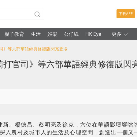
下載APP
親子教育
生活
娛樂
公仔紙
HK Eye
更多
官司》等六部華語經典修復版閃亮登場
秋菊打官司》等六部華語經典修復版閃
建新、楊德昌、蔡明亮及徐克，六位在華語影壇響噹
探入農村及城市人的生活及心理空間，創造出一個又