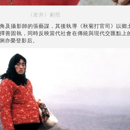
《老井》劇照
角及攝影師的張藝謀，其後執導《秋菊打官司》以鄉
擇善固執，同時反映當代社會在傳統與現代交匯點上
俐亦榮登影后。