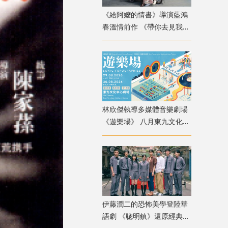
《給阿嬤的情書》導演藍鴻
春溫情前作 《帶你去見我
媽》暖心上映
林欣傑執導多媒體音樂劇場
《遊樂場》 八月東九文化中
心上演
伊藤潤二的恐怖美學登陸華
語劇 《聰明鎮》還原經典角