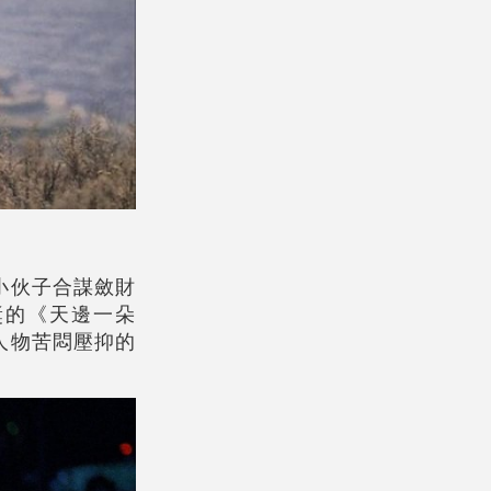
小伙子合謀斂財
獎的《天邊一朵
人物苦悶壓抑的