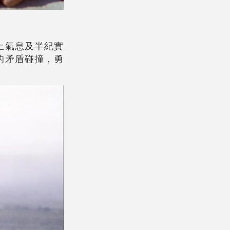
土氣息及半紀實
的矛盾碰撞，勇