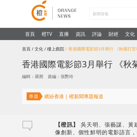
首頁
橙TV
直播
資訊
評論
財經
文化
首頁
/ 文化
/ 樓上戲院
/ 香港國際電影節3月舉行 《秋菊打
香港國際電影節3月舉行 《
編輯：羅茜
責編：張艷玲
繽紛香港 | 橙新聞專題報道
專題
【橙訊】
吳天明、張藝謀、黃
像創新、個性鮮明的電影語言，