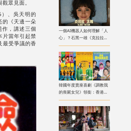
與觀眾見面。
6）、吳天明的
亮的《天邊一朵
題作，講述三個
一個AI機器人如何理解「人
本片當年引起禁
心」？石黑一雄《克拉拉與
及最受爭議的香
太陽》改編電影十月上映
韓國年度賣座喜劇《調教我
的喪屍女兒》領銜：香港韓
國電影週8月放映