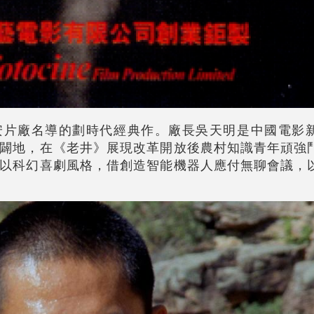
安片廠名導的劃時代經典作。廠長吳天明是中國電影
闢地，在《老井》展現改革開放後農村知識青年頑強
以科幻喜劇風格，借創造智能機器人應付無聊會議，