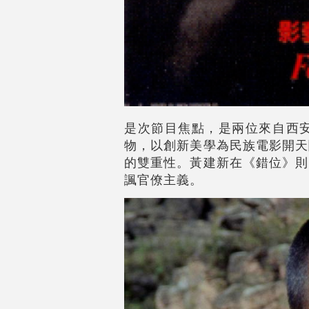
是次節目焦點，是兩位來自西
物，以創新美學為民族電影開天
的雙重性。黃建新在《錯位》則
諷官僚主義。