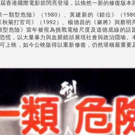
8屆香港國際電影節閃亮登場，以煥然一新的修復版本
一類型危險》（1980）、黃建新的《錯位》（198
的《秋菊打官司》（1992）、楊德昌的《麻將》與蔡明
一類型危險》當年被視為挑戰電檢尺度及道德底線的話
恐慌，以大量暴力與血腥鏡頭展現社會與政治隱喻。
可上映，如今公映版得以重新修復，仍然堪稱最重要