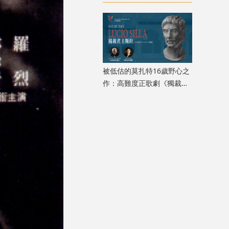
色卻掀兩極評價
被低估的莫扎特16歲野心之
作：高難度正歌劇《獨裁君
主斯拉》迎來香港首演