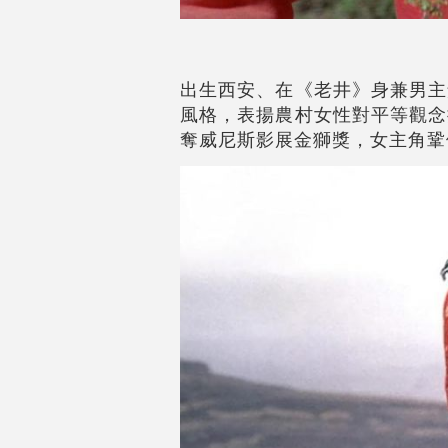
出生西安、在《老井》身兼男主
風格，表揚農村女性對平等觀念
奪威尼斯影展金獅獎，女主角鞏