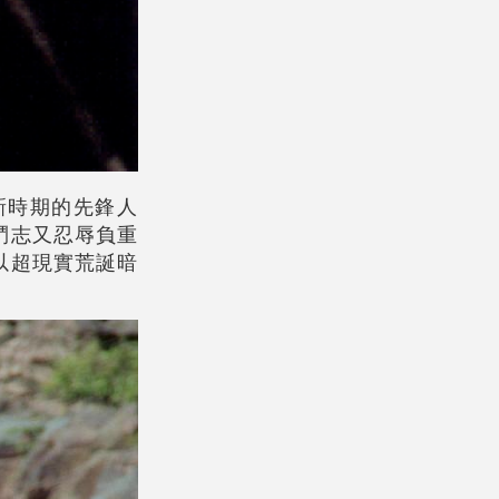
新時期的先鋒人
鬥志又忍辱負重
以超現實荒誕暗