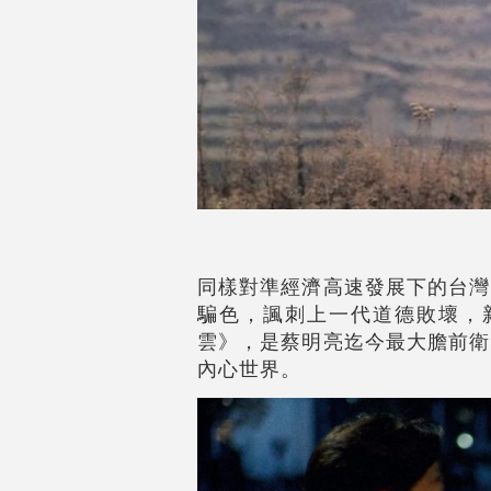
同樣對準經濟高速發展下的台灣
騙色，諷刺上一代道德敗壞，
雲》，是蔡明亮迄今最大膽前衛
內心世界。