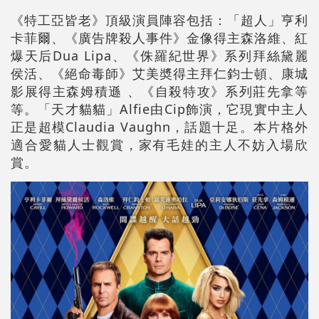
《特工亞皆老》頂級演員陣容包括：「超人」亨利
卡菲爾、《廣告牌殺人事件》金像得主森洛維、紅
爆天后Dua Lipa、《侏羅紀世界》系列拜絲黛麗
侯活、《絕命毒師》艾美奬得主拜仁鈞士頓、康城
影展得主森姆積遜 、《自殺特攻》系列莊先拿等
等。「天才貓貓」Alfie由Cip飾演，它現實中主人
正是超模Claudia Vaughn，話題十足。本片格外
適合愛貓人士觀賞，家有毛娃的主人不妨入場欣
賞。