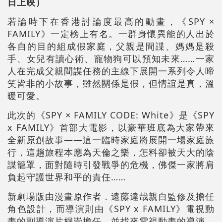
日上映）
若論時下在香港討論度最高的動畫，《SPY ×
FAMILY》一定榜上有名。一群身懷異能的人出於
各自的目的組成假家庭，父親是間諜、媽媽是殺
手、女兒有讀心術、寵物狗可以預知未來……一家
人在完成父親間諜任務的主線下展開一系列令人啼
笑皆非的小故事，雖然關係是假，但情誼是真，溫
暖可愛。
此次的《SPY × FAMILY CODE: White》是《SPY
x FAMILY》首部大電影，以豪華班底為大家帶來
全新原創故事——這一臨時家庭將展開一場家庭旅
行，這趟旅程本應為天倫之樂，怎料卻被天大的陰
謀籠罩，面對隨時引發戰爭的危機，佛傑一家將肩
負起守護世界和平的責任……
新劇場版由漫畫原作者．遠藤達哉親自監修及擔任
角色設計，而導演則由《SPY x FAMILY》電視動
畫的副導演片桐崇擔任，並找來電視動畫的導演．