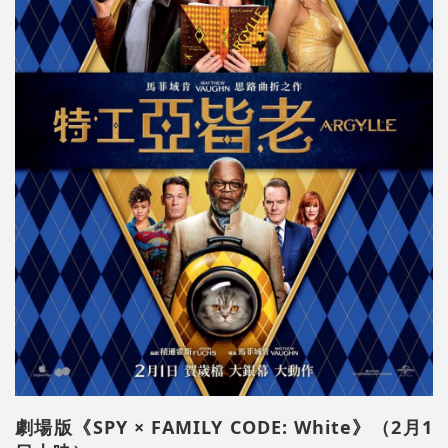
劇場版《SPY × FAMILY CODE: White》（2月1