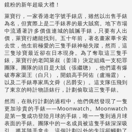
鏡粉的新年超級大禮！
萊寶行，一家香港老字號手錶店，雖然以出售手錶
為名，但實際上是二手錶界的最大賊窩。地下市場
中流通著許多價值連城的賊贓手錶，只要有人出
價，萊寶行總能找到。五十年前，著名畫家畢卡索
去世，他生前極愛的三隻手錶神秘失蹤，然而，這
三隻珍寶最近卻在日本現身。為了奪取這三隻手
錶，萊寶行的老闆萊叔（姜濤）決定組織一支犯罪
團隊。團隊的頭目是大賊（張繼聰），他們還有爆
破專家渠王（白只），開鎖高手阿佑（盧瀚霆），
以及二手錶專家馬文舜（呂爵安）。這支隊伍飛到
了東京的時計物語錶行，計劃偷取這三隻手錶。
然而，在執行計劃的過程中，他們偶然發現了一隻
更加珍貴的手錶——Moonwatch。Moonwatch
是第一隻成功登陸月球的手錶，唯一一隻到過月球
表面的手錶。團隊中的一名成員被這隻手錶深深吸
引，將其隨手拿走。這個計劃以外的失誤卻觸動了