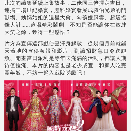
此次的續集延續上集故事，二佬同三佬擇定吉日，
連搞三場世紀婚宴，怎料婚宴發展成叔伯兄弟的鬥
獸場、姨媽姑姐的追星大會、勾義嫂風雲、超級揾
錢大計……這場精彩鬧劇，不知是否能讓你在放肆
大笑之餘，獲得一些感悟？
片方為宣傳這部戲使盡渾身解數，從幾個月前就鋪
天蓋地的宣傳海報和影片，到讀招財急口令送鮑
魚、開畫當日派利是等年味滿滿的活動，都讓人期
待值拉滿。本片的內容也是老少咸宜，和家人吃完
團年飯，不妨一起入戲院睇戲吧！