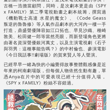
古橋一浩擔當顧問，同時，是次劇本更是由《SPY
x FAMILY》第二季電視動畫之劇本統籌，撰寫過
《機動戰士高達 水星的魔女》、《Code Geass
叛逆的魯魯修》等人氣作品劇本的大河內一樓一手
打造，鼎盛聲優陣容如江口拓也、早見沙織、種崎
敦美、松田健一郎等當然亮眼，而新登場角色更將
由著名資深聲優銀河萬丈，以及主演電視劇《石子
與羽男：這種事能告嗎？》的中村倫也、參演電影
《今日我話事!!劇場版》的賀來賢人等人聲演。
已經早早一睹為快的小編覺得故事整體觀感像是近
年來的柯南劇場版，但每個人物依然生動有趣，單
憑Anya在片中的可愛表現已經十分值得入場，
《SPY x FAMILY》粉絲不容錯過。