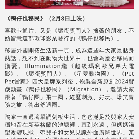
《鴨仔也移民》（2月8日上映）
喜歡卡通片、又是《壞蛋獎門人》擁躉的朋友，不
妨留意這部環球影業發行的《鴨仔也移民》。
移居外國開拓生活新一頁，成為這些年大家最貼身
熱話，想不到在動物大世界中，也會為應否移民而
擔憂。Illumination繼《超級瑪利歐兄弟大電
影》、《壞蛋獎門人》、《星夢動物園》、《Pet
Pet當家》四大皇牌系列後，炮製全新原創2024賀
歲動畫《鴨仔也移民》（Migration），邀請大家
跟著「鴨仔團」飛一圈，經歷刺激、好玩、爆笑冒
險之旅，衝出舒適圈。
鴨家一直過著單調刻板生活，爸爸滿足於與家人安
穩地留在新英格蘭的池塘裡，直到永遠，但媽媽渴
望改變現狀，帶兒子和女兒見識外面廣闊世界。某