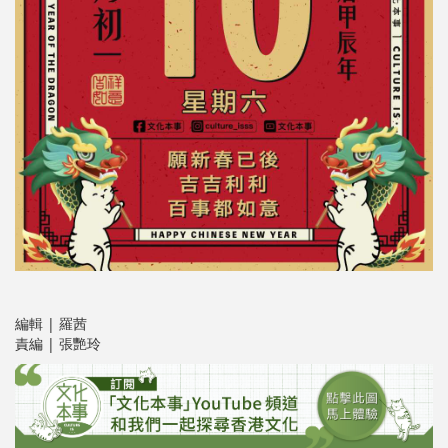
編輯 | 羅茜
責編 | 張艷玲