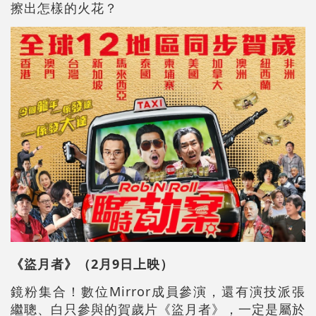
擦出怎樣的火花？
《盜月者》（2月9日上映）
鏡粉集合！數位Mirror成員參演，還有演技派張
繼聰、白只參與的賀歲片《盜月者》，一定是屬於