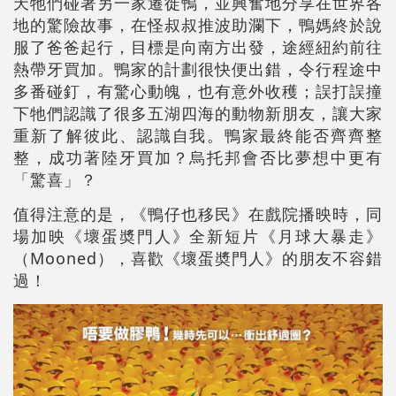
天牠們碰著另一家遷徙鴨，並興奮地分享在世界各
地的驚險故事，在怪叔叔推波助瀾下，鴨媽終於說
服了爸爸起行，目標是向南方出發，途經紐約前往
熱帶牙買加。鴨家的計劃很快便出錯，令行程途中
多番碰釘，有驚心動魄，也有意外收穫；誤打誤撞
下牠們認識了很多五湖四海的動物新朋友，讓大家
重新了解彼此、認識自我。鴨家最終能否齊齊整
整，成功著陸牙買加？烏托邦會否比夢想中更有
「驚喜」？
值得注意的是，《鴨仔也移民》在戲院播映時，同
場加映《壞蛋奬門人》全新短片《月球大暴走》
（Mooned），喜歡《壞蛋奬門人》的朋友不容錯
過！