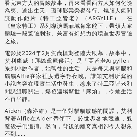
看完東方人的冒險故事，再來看看西方人如何化險
為夷、逃出生天。環球影業榮譽發行、燒腦人氣間
諜動作鉅片《特工亞皆老》（ARGYLLE），在
《皇家特工》系列導演馬菲域肯掌舵下，帶領大家
體驗一段驚險刺激、兼富有幻想力的環遊世界冒險
之旅。
電影於2024年2月賀歲檔期登陸大銀幕，故事中，
艾利康威（拜絲黛麗侯活）是「亞皆老Argylle」
系列小說作者，她嚮往的生活，只是每天與電腦和
貓貓Alfie在家裡度過寧靜夜晚。誰知艾利所寫的
小說內容在現實生活中發生，惹來了特工亞皆老和
間諜組職關注，爆發連場驚世「麻煩」，令她生活
不再平靜。
Aiden（森洛維）是一個對貓貓敏感的間諜，艾利
背著Alfie在Aiden帶領下，於世界各地競速，躲
避殺手們追捕。然而，背後的離奇真相卻令人想象
不到……