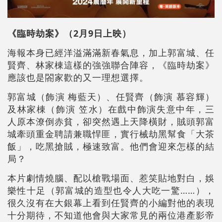
《臨時劫案》（2月9日上映）
海報本身已經洋溢滿滿新春氣息，加上郭富城、任
賢齊、林家棟這樣的強強聯合陣容，《臨時劫案》
應該也是閤家歡的又一理想選擇。
郭富城（飾演 梅藍天）、任賢齊（飾演 慕容輝）
及林家棟（飾演 笠水）在戲中飾演失意中年，三
人原本潦倒赤貧，卻突然遇上天降橫財，賊頭郭富
城牽頭重金聘請兼職悍匪，實行械劫黑幫食「大茶
飯」，吃黑搶賊，極速致富。他們會迎來怎樣的結
局？
本片劇情燒腦、配以槍戰場面、惹笑貼地對白，娛
樂性十足（郭富城的造型也令人大吃一驚……），
很久沒有在大銀幕上看到任賢齊的小編對他的表現
十分期待，不知道他會與大家常見的兩位港產影帝