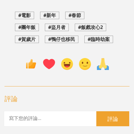
#電影
#新年
#春節
#團年飯
#盜月者
#飯戲攻心2
#賀歲片
#鴨仔也移民
#臨時劫案
評論
評論