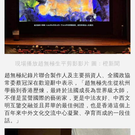
現場播放趙無極生平剪影影片 圖：橙新聞
趙無極紀錄片聯合製作人及主要捐資人、全國政協
常委蔡冠深在歡迎辭中表示，「趙無極先生從杭州
學藝到香港歷煉，最終於法國成長為世界級大師，
不僅是蜚聲國際的藝術家，更是中法友好、中西文
明互鑒交融並且昇華的最佳例證，也是香港這個上
百年來中外文化交流中心凝聚、孕育而成的一段佳
話。」