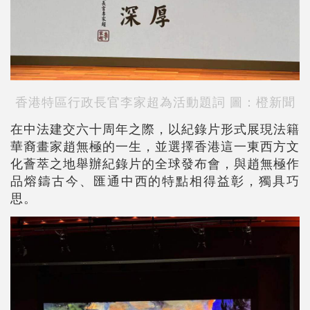
香港特區行政長官李家超為活動題詞 圖：橙新聞
在中法建交六十周年之際，以紀錄片形式展現法籍
華裔畫家趙無極的一生，並選擇香港這一東西方文
化薈萃之地舉辦紀錄片的全球發布會，與趙無極作
品熔鑄古今、匯通中西的特點相得益彰，獨具巧
思。