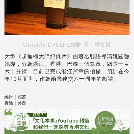
Christile DRULHE致辭 圖：橙新聞
大型《趙無極大師紀錄片》由著名雙語導演姚國強
執導，分為浙江、香港、巴黎三個篇章，總長一百
六十分鐘，目前已完成浙江篇章的拍攝，預計在今
年10月面世，作為兩國建交六十周年的獻禮。
編輯 | 羅茜
責編 | 路西