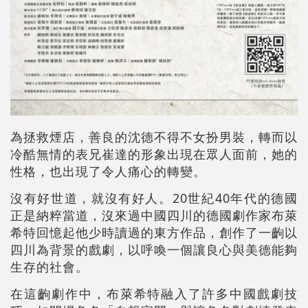
為拯救煙店，善良的沈德不得不女扮男裝，轉而以
冷酷無情的表兄崔達的形象出現在眾人面前，她的
性格，也出現了令人痛心的轉變。
沒有好世道，就沒有好人。20世紀40年代的德國
正是納粹當道，沒來過中國四川的德國劇作家布萊
希特回憶起他少時讀過的東方作品，創作了一齣以
四川為背景的戲劇，以呼喚一個讓良心與美德能夠
生存的社會。
在這齣劇作中，布萊希特融入了許多中國戲劇技