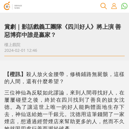
賞劇｜影話戲義工團隊《四川好人》將上演 善
惡博弈中誰是贏家？
樓上戲院
2024-02-01 12:46
【橙訊】
殺人放火金腰帶，修橋鋪路無屍骸，這樣
的人間，還有什麼希望？
三位神仙為反駁如此謬論，來到人間尋找好人，在
屢屢碰壁之後，終於在四川找到了善良的妓女沈
德。為了讓這世上唯一的好人能夠體面地生存下
去，神仙送給她一千銀元。沈德用這筆錢開了一家
煙店，想通過經營煙店來幫助更多的人，然而不久
她就因四處行善而瀕於破產。