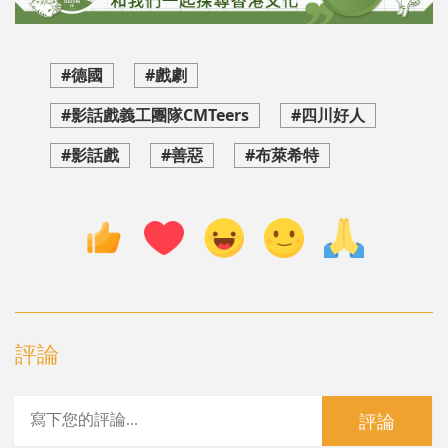
#德國
#戲劇
#影話戲義工團隊CMTeers
#四川好人
#影話戲
#善惡
#布萊希特
評論
評論