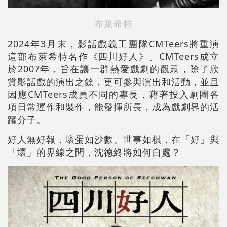
布萊希特
2024年3月末，影話戲義工團隊CMTeers將重演
這部布萊希特名作《四川好人》。CMTeers成立
於2007年，旨在讓一群熱愛戲劇的觀眾，除了欣
賞影話戲的演出之餘，更可參與演出和活動，並且
因應CMTeers成員不同的專長，藉著投入劇團各
項日常運作和製作，能發揮所長，成為戲劇界的活
躍分子。
好人無好報，壞蛋如沙數。世事如棋，在「好」與
「壞」的界線之間，沈德終將如何自處？