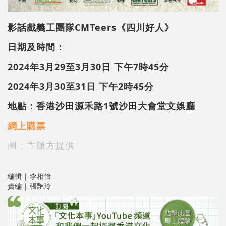
影話戲義工團隊CMTeers《四川好人》
日期及時間：
2024年3月29至3月30日
下午7時45分
2024年3月30至31日
下午2時45分
地點：香港沙田源禾路1號沙田大會堂文娛廳
網上購票
圖：主辦方提供
編輯 | 李相怡
責編 | 張艷玲