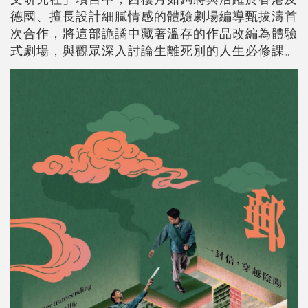
德國、擅長設計細膩情感的體驗劇場編導甄拔濤首
次合作，將這部詭譎中藏著溫存的作品改編為體驗
式劇場，與觀眾深入討論生離死別的人生必修課。