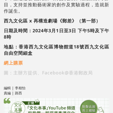
目，支持並推動藝術家的創作及實驗過程，造就新
作誕生。
西九文化區 x 再構造劇場《郵差》（第一部）
日期及時間：
2024年3月1日至3日
下午5時及下午
8時
地點：香港西九文化區博物館道18號西九文化區
自由空間細盒
網上購票
圖：主辦方提供、Facebook@香港郵政局
編輯 | 李相怡
責編 | 路西