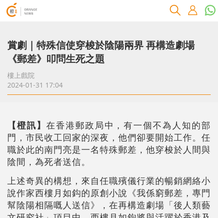
賞劇｜特殊信使穿梭於陰陽兩界 再構造劇場
《郵差》叩問生死之題
樓上戲院
2024-01-31 17:04
【橙訊】
在香港郵政局中，有一個不為人知的部
門，市民收工回家的深夜，他們卻要開始工作。任
職於此的南門亮是一名特殊郵差，他穿梭於人間與
陰間，為死者送信。
上述奇異的構想，來自任職殯儀行業的暢銷網絡小
說作家西樓月如鈎的原創小說《我係窮郵差，專門
幫陰陽相隔嘅人送信》，在再構造劇場「後人類藝
文研究社」項目中，西樓月如鉤將與活躍於香港及