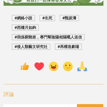
#網絡小說
#生死
#甄拔濤
#西樓月如鉤
#我係窮郵差，專門幫陰陽相隔嘅人送信
#後人類藝文研究社
#再構造劇場
評論