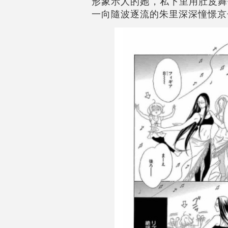
形象示人的她，私下里用肚皮舞
一向隨波逐流的朱里深深憧憬京