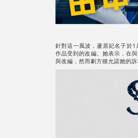
針對這一風波，蘆原妃名子於1
作品受到的改編。她表示，在與
與改編，然而劇方雖允諾她的訴