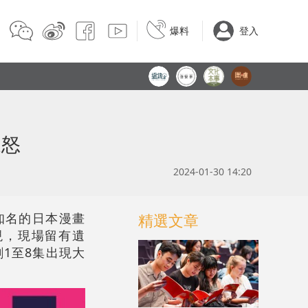
爆料
登入
眾怒
2024-01-30 14:20
知名的日本漫畫
精選文章
現，現場留有遺
劇1至8集出現大