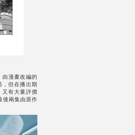
，由漫畫改編的
局，但在播出期
 又有大量評價
最後兩集由原作