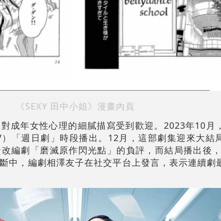
《SEXY 田中小姐》
漫畫內頁
對成年女性心理的細膩描寫受到歡迎。2023年10月
V）「週日劇」時段播出。12月，這部劇集迎來大結
改編劇「磨滅原作閃光點」的負評，而結局播出後，
斷中，編劇相澤友子在社交平台上發言，表示連續劇