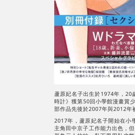
蘆原妃名子出生於1974年，2
時計》獲第50回小學館漫畫賞少
部作品先後於2007年與2012
2017年，蘆原妃名子開始在小學
主角田中京子工作能力出色，但