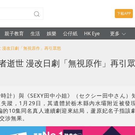
下載APP
親子教育
生活
娛樂
公仔紙
HK Eye
更多
逝世 漫改日劇「無視原作」再引眾怒
作者逝世 漫改日劇「無視原作」再引
砂時計
）與《SEXY田中小姐》（
セクシー田中さん
）
起失蹤，1月29日，其遺體於栃木縣內水壩附近被發
改編的10集同名真人連續劇迎來結局，蘆原妃名子指該
交涉無果。