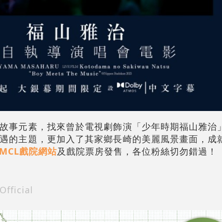
故事元素，找來曾於電視劇飾演「少年時期福山雅治
遇的主題，更加入了其家鄉長崎的美麗風景畫面，成
MCL戲院網站
及戲院票房發售，各位粉絲切勿錯過！
icial