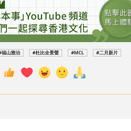
#福山雅治
#杜比全景聲
#MCL
#二月新片