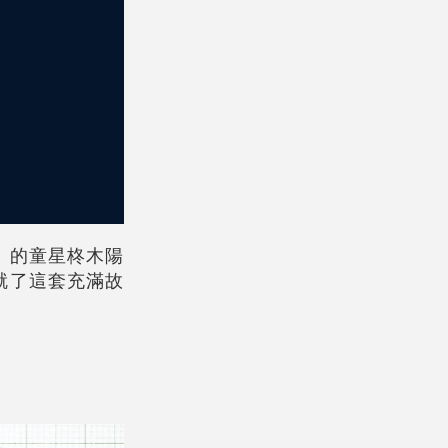
」的童星柊木陽
就了這套充滿故