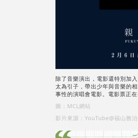
除了音樂演出，電影還特別加入
太為引子，帶出少年與音樂的相
事性的演唱會電影。電影票正在
圖：MCL網站
影片來源：YouTube@福山雅治Off