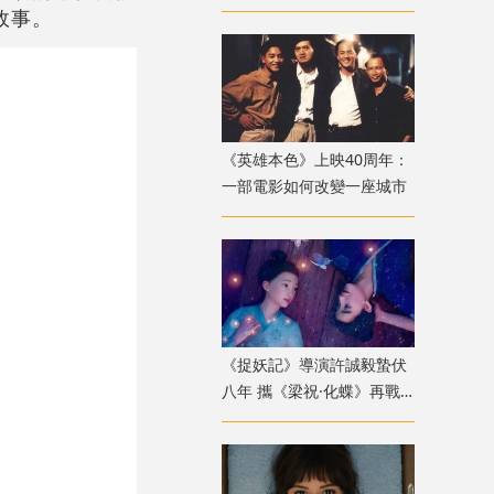
故事。
《英雄本色》上映40周年：
一部電影如何改變一座城市
《捉妖記》導演許誠毅蟄伏
八年 攜《梁祝·化蝶》再戰
動畫