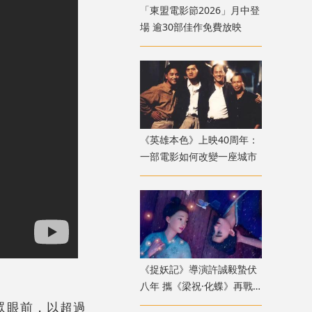
「東盟電影節2026」月中登
場 逾30部佳作免費放映
《英雄本色》上映40周年：
一部電影如何改變一座城市
《捉妖記》導演許誠毅蟄伏
八年 攜《梁祝·化蝶》再戰
動畫
眾眼前，以超過