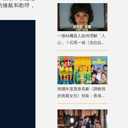
的擁戴和歡呼，
一個AI機器人如何理解「人
心」？石黑一雄《克拉拉與
太陽》改編電影十月上映
韓國年度賣座喜劇《調教我
的喪屍女兒》領銜：香港韓
國電影週8月放映