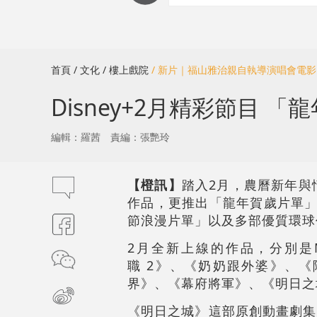
首頁
/ 文化
/ 樓上戲院
/ 新片｜福山雅治親自執導演唱會電影
Disney+2月精彩節目
編輯：羅茜
責編：張艷玲
【橙訊】
踏入2月，農曆新年與情
作品，更推出「龍年賀歲片單」
節浪漫片單」以及多部優質環球
2月全新上線的作品，分別是Mar
職 2》、《奶奶跟外婆》、
界》、《幕府將軍》、《明日之
《明日之城》這部原創動畫劇集