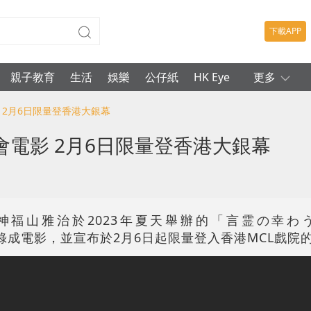
下載APP
親子教育
生活
娛樂
公仔紙
HK Eye
更多
 2月6日限量登香港大銀幕
電影 2月6日限量登香港大銀幕
福山雅治於2023年夏天舉辦的「言霊の幸わう夏
已收錄成電影，並宣布於2月6日起限量登入香港MCL戲院