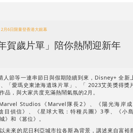
 2月6日限量登香港大銀幕
 「龍年賀歲片單」陪你熱鬧迎新年
人節等一連串節日與假期陸續到來，Disney+ 全
、「愛瑪史東滄海遺珠片單」、「 2023艾美獎得獎
作品，與大家共度充滿熱鬧氣氛的2月。
vel Studios《Marvel隊長2》、《陽光海
《陰目偵信》、《星球大戰：特種兵團》3季、《小
城》和《篡位》。
以未來的尼日利亞城市拉各斯為背景，講述來自富裕