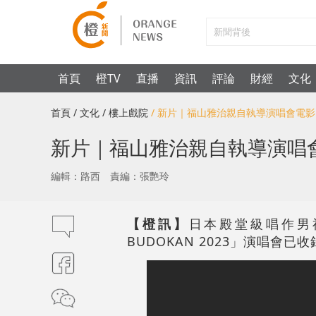
首頁
橙TV
直播
資訊
評論
財經
文化
首頁
/ 文化
/ 樓上戲院
/ 新片｜福山雅治親自執導演唱會電影
新片｜福山雅治親自執導演唱會
編輯：路西
責編：張艷玲
【橙訊】
日本殿堂級唱作男神
BUDOKAN 2023」演唱會