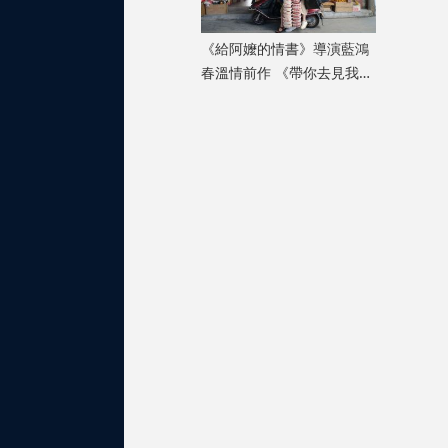
《給阿嬤的情書》導演藍鴻
春溫情前作 《帶你去見我
媽》暖心上映