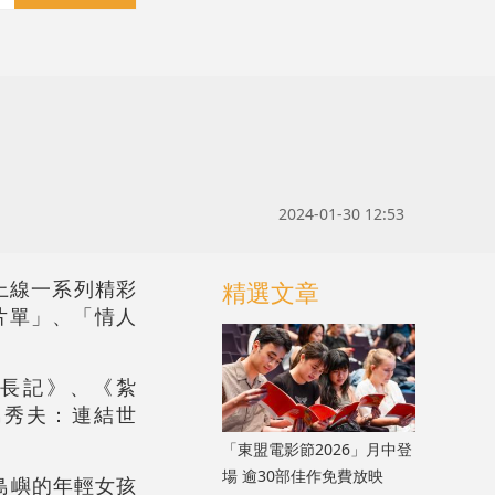
2024-01-30 12:53
新上線一系列精彩
精選文章
片單」、「情人
岸成長記》、《紮
島秀夫：連結世
「東盟電影節2026」月中登
場 逾30部佳作免費放映
島嶼的年輕女孩