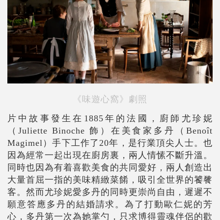
《味遊心窩》劇照
片中故事發生在1885年的法國，廚師尤珍妮
（Juliette Binoche 飾）在美食家多丹（Benoît
Magimel）手下工作了20年，是行業頂尖人士。也
因為經常一起出現在廚房裏，兩人情愫不斷升溫。
同時也因為有着喜歡美食的共同愛好，兩人創造出
大量首屈一指的美味精緻菜餚，吸引全世界的饕餮
客。然而尤珍妮愛多丹的同時更崇尚自由，遲遲不
願意答應多丹的結婚請求。為了打動歐仁妮的芳
心，多丹第一次為她掌勺，只求博得靈魂伴侶的歡