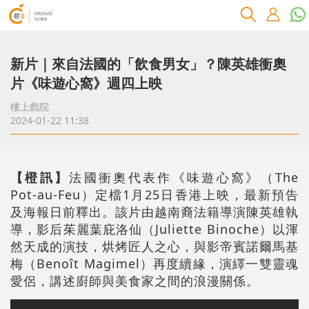
新片｜來自法國的「飲食男女」？陳英雄衝奧
片《味遊心窩》週四上映
樓上戲院
2024-01-22 11:38
【橙訊】
法國衝奧代表作《味遊心窩》（The
Pot-au-Feu）定檔1月25日香港上映，最新預告
及海報日前釋出。該片由越南裔法籍導演陳英雄執
導，影后茱麗葉庇洛仙（Juliette Binoche）以渾
然天成的演技，烘烤匠人之心，與影帝賓諾爾馬基
梅（Benoît Magimel）再度續緣，演繹一雙靈魂
愛侶，講述廚師與美食家之間的浪漫關係。