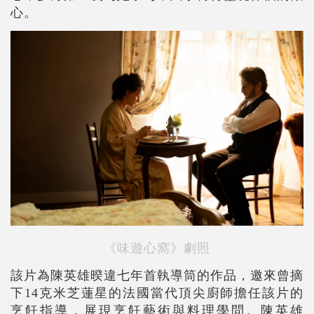
心。
《味遊心窩》劇照
該片為陳英雄暌違七年首執導筒的作品，邀來曾摘
下14克米芝蓮星的法國當代頂尖廚師擔任該片的
烹飪指導，展現烹飪藝術與料理學問。陳英雄