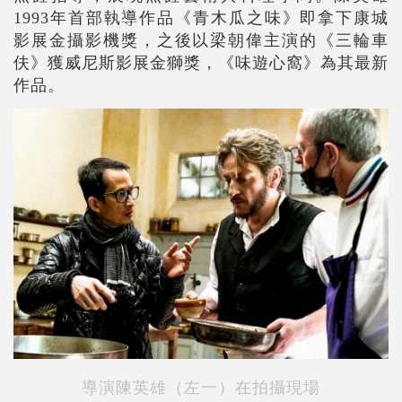
1993年首部執導作品《青木瓜之味》即拿下康城
影展金攝影機獎，之後以梁朝偉主演的《三輪車
伕》獲威尼斯影展金獅獎，《味遊心窩》為其最新
作品。
導演陳英雄（左一）在拍攝現場