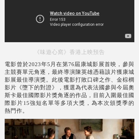
《味遊心窩》香港上映預告
電影曾於2023年5月在第76屆康城影展首映，參與
主競賽單元角逐，最終導演陳英雄憑藉該片獲康城
影展最佳導演獎。此後電影打敗口碑之作、金棕櫚
影片《墮下的對證》，獲選為代表法國參與今屆奧
斯卡最佳國際影片獎角逐的作品，目前入圍最佳國
際影片15強短名單等多項大獎，為本次頒獎季的
熱門作。